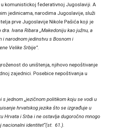
 u komunistickoj federativnoj Jugoslaviji. A
im jedinicama, narodima Jugoslavije, služi
telja prve Jugoslavije Nikole Pašića koji je
dra. Ivana Ribara „Makedoniju kao južnu, a
m i narodnom jedinstvu s Bosnom i
ne Velike Srbije”.
ugroženost do uništenja, njihovo nepoštivanje
odnoj zajednici. Posebice nepoštivanja u
s jednom „jezičnom politikom koju se vodi u
tuisanje hrvatskog jezika što se izgrađuje u
ku Hrvata i Srba i ne ostavlja dugoročno mnogo
nacionalni identitet“(st. 61.).