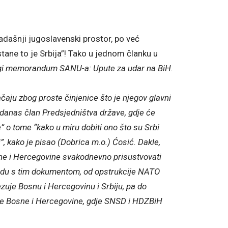
dašnji jugoslavenski prostor, po već
ane to je Srbija”! Tako u jednom članku u
gi memorandum SANU-a: Upute za udar na BiH.
ju zbog proste činjenice što je njegov glavni
 danas član Predsjedništva države, gdje će
je” o tome “kako u miru dobiti ono što su Srbi
i”, kako je pisao (Dobrica m.o.) Ćosić. Dakle,
e i Hercegovine svakodnevno prisustvovati
adu s tim dokumentom, od opstrukcije NATO
zuje Bosnu i Hercegovinu i Srbiju, pa do
e Bosne i Hercegovine, gdje SNSD i HDZBiH