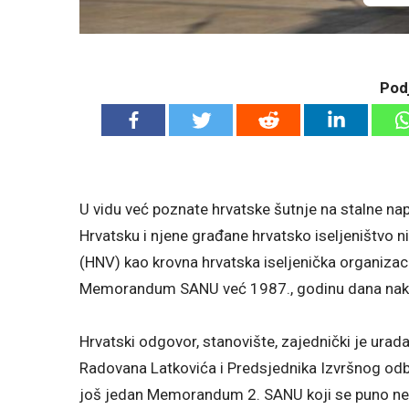
Podj
U vidu već poznate hrvatske šutnje na stalne nap
Hrvatsku i njene građane hrvatsko iseljeništvo n
(HNV) kao krovna hrvatska iseljenička organizac
Memorandum SANU već 1987., godinu dana nako
Hrvatski odgovor, stanovište, zajednički je ur
Radovana Latkovića i Predsjednika Izvršnog odb
još jedan Memorandum 2. SANU koji se puno ne ra