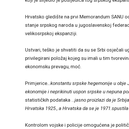
Hrvatsko gledište na prvi Memorandum SANU od
stanje srpskog naroda u jugoslavenskoj federacij
velikosrpskoj ekspanziji.
Ustvari, teško je shvatiti da su se Srbi osječali 
privilegirani položaj kojeg su imali u tim tvorevi
ekonomsku prevagu, moć.
Primjerice
…konstantu srpske hegemonije u obje J
ekonomije i neprikinuti uspon srpske u nepuna pol
statističkih podataka …
jasno proizlazi da je Srbij
Hrvatska 1925., a Hrvatska da se je 1971.spustila i
Kontrolom vojske i policije omogućena je politi