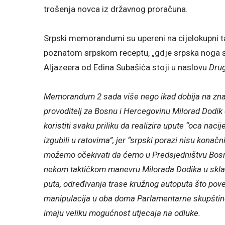
trošenja novca iz državnog proračuna.
Srpski memorandumi su upereni na cijelokupni ta
poznatom srpskom receptu, „gdje srpska noga st
Aljazeera od Edina Subašića stoji u naslovu
Dru
Memorandum 2 sada više nego ikad dobija na znača
provoditelj za Bosnu i Hercegovinu Milorad Dodik
koristiti svaku priliku da realizira upute “oca naci
izgubili u ratovima”, jer “srpski porazi nisu konačn
možemo očekivati da ćemo u Predsjedništvu Bosn
nekom taktičkom manevru Milorada Dodika u skl
puta, određivanja trase kružnog autoputa što pove
manipulacija u oba doma Parlamentarne skupštin
imaju veliku mogućnost utjecaja na odluke.