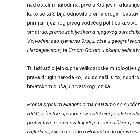
nad ostalim narodima, prvo u Kraljevini a kasnije
kako se ta Srbija odnosila prema drugim sastavn
primjer njezinog prvog vodećeg političara, stvori
smatrao,
prema
zabilješkama njegovog suradnika 
Vojvodinu kao sjevernu Srbiju, obje u geografsko
Hercegovinom, te Crnom Gorom u sklopu jedinstve
Tu leži srž cijelokupne velikosrpske mitologije 
prava drugih naroda koji su se našli u toj neprir
hrvatskom slučaju hrvatskog jezika.
Prema srpskim akademicima nalazimo se suočeni 
SRH”, s “ostrašnjenom revnosti kojoj je cilj konsti
protivstavu prema svakoj ideji o zajedničkom jezi
izgleda srpskom narodu u Hrvatskoj da očuva svoj 