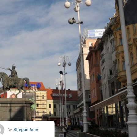
Stjepan Asić
By