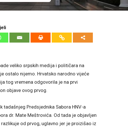
eli
ade veliko srpskih medija i političara na
ije ostalo nijemo. Hrvatsko narodno vijeće
ija tog vremena odgovorila je na prvi
n objave ovog prvog.
adak tadašnjeg Predsjednika Sabora HNV-a
ora dr. Mate Meštrovića. Od tada je objavljen
zlikuje od prvog, uglavno jer je proizišao iz