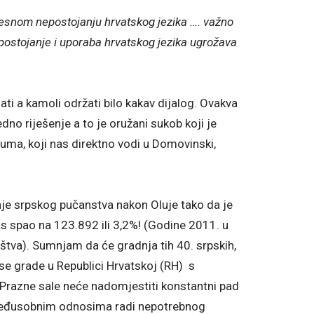
vijesnom nepostojanju hrvatskog jezika …. važno
 postojanje i uporaba hrvatskog jezika ugrožava
 a kamoli održati bilo kakav dijalog. Ovakva
no riješenje a to je oružani sukob koji je
ma, koji nas direktno vodi u Domovinski,
nje srpskog pučanstva nakon Oluje tako da je
s spao na 123.892 ili 3,2%! (Godine 2011. u
tva). Sumnjam da će gradnja tih 40. srpskih,
se grade u Republici Hrvatskoj (RH) s
 Prazne sale neće nadomjestiti konstantni pad
 u međusobnim odnosima radi nepotrebnog