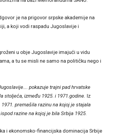
govor je na prigovor srpske akademije na
i, a koji vodi raspadu Jugoslavije i
ugroženi u obje Jugoslavije imajući u vidu
nama, a tu se misli ne samo na političku nego i
ugoslavije…. pokazuje trajni pad hrvatske
a stoljeća, između 1925. i 1971.godine.
Iz
a 1971. premašila razinu na kojoj je stajala
spod razine na kojoj je bila Srbija 1925.
čka i ekonomsko-financijska dominacija Srbije