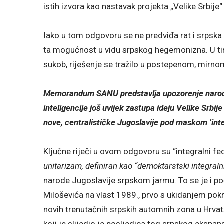
istih izvora kao nastavak projekta „Velike Srbije“
Iako u tom odgovoru se ne predviđa rat i srpsk
ta mogućnost u vidu srpskog hegemonizna. U ti
sukob, riješenje se tražilo u postepenom, mirnom
Memorandum SANU predstavlja upozorenje narodi
inteligencije još uvijek zastupa ideju Velike Srbije 
nove, centralističke Jugoslavije pod maskom ‘int
Ključne riječi u ovom odgovoru su “integralni fe
unitarizam, definiran kao “demoktarstski integraln
narode Jugoslavije srpskom jarmu. To se je i p
Miloševića na vlast 1989., prvo s ukidanjem pokr
novih trenutačnih srpskih automnih zona u Hrvats
koji je slijedio je posljedica tog srpskog ek