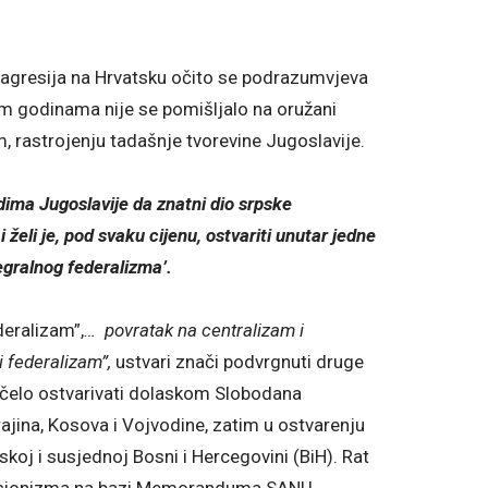
a agresija na Hrvatsku očito se podrazumvjeva
m godinama nije se pomišljalo na oružani
, rastrojenju tadašnje tvorevine Jugoslavije.
ma Jugoslavije da znatni dio srpske
i želi je, pod svaku cijenu, ostvariti unutar jedne
egralnog federalizma’.
deralizam”,
… povratak na centralizam i
i federalizam”,
ustvari znači podvrgnuti druge
očelo ostvarivati dolaskom Slobodana
ajina, Kosova i Vojvodine, zatim u ostvarenju
koj i susjednoj Bosni i Hercegovini (BiH). Rat
spansionizma na bazi Memoranduma SANU.