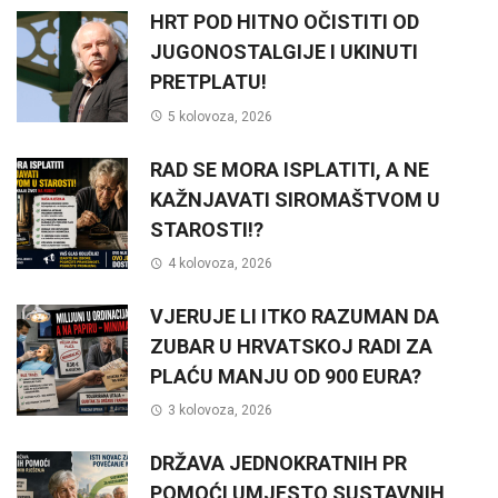
HRT POD HITNO OČISTITI OD
JUGONOSTALGIJE I UKINUTI
PRETPLATU!
5 kolovoza, 2026
RAD SE MORA ISPLATITI, A NE
KAŽNJAVATI SIROMAŠTVOM U
STAROSTI!?
4 kolovoza, 2026
VJERUJE LI ITKO RAZUMAN DA
ZUBAR U HRVATSKOJ RADI ZA
PLAĆU MANJU OD 900 EURA?
3 kolovoza, 2026
DRŽAVA JEDNOKRATNIH PR
POMOĆI UMJESTO SUSTAVNIH