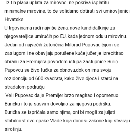
.Iz tih plaća uplata za mirovne ne pokriva isplatitu
minimalne mirovine, to će solidarno dotirati svi umirovljenici
Hrvatske.
U trgovinama radi najviše žena, nove kandidatkinje za
njegovateljice umirućih po EU, kada jednom odu u mirovinu.
Jedan od najvećih žetončina Milorad Pupovac čijom se
zaslugom i ne obavljaju porušene kuće jučer je izrecitirao
obranu za Premijera povodom istupa zastupnice Burić.
Pupovcu se živo fućka za obnovu,dok on ima svoju
rezidenciju od 600 kvadrata, kako žive djeca i starci na
stradalom području
.Veli Pupovac da je Premijer brzo reagirao i opomenuo
Burićku i to je sasvim dovoljno za njegovu podršku.
Burićka se ispričala samo njima, oni bi mogli zaljuljati
stabilnost ove opake Vlade koja donosi zakone koji stvaraju
sirotinju.