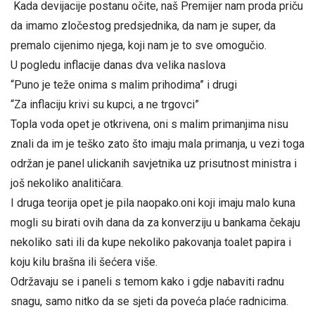
Kada devijacije postanu očite, naš Premijer nam proda priču
da imamo zločestog predsjednika, da nam je super, da
premalo cijenimo njega, koji nam je to sve omogučio.
U pogledu inflacije danas dva velika naslova
“Puno je teže onima s malim prihodima” i drugi
“Za inflaciju krivi su kupci, a ne trgovci”
Topla voda opet je otkrivena, oni s malim primanjima nisu
znali da im je teško zato što imaju mala primanja, u vezi toga
održan je panel ulickanih savjetnika uz prisutnost ministra i
još nekoliko analitičara.
I druga teorija opet je pila naopako.oni koji imaju malo kuna
mogli su birati ovih dana da za konverziju u bankama čekaju
nekoliko sati ili da kupe nekoliko pakovanja toalet papira i
koju kilu brašna ili šećera više.
Održavaju se i paneli s temom kako i gdje nabaviti radnu
snagu, samo nitko da se sjeti da poveća plaće radnicima.