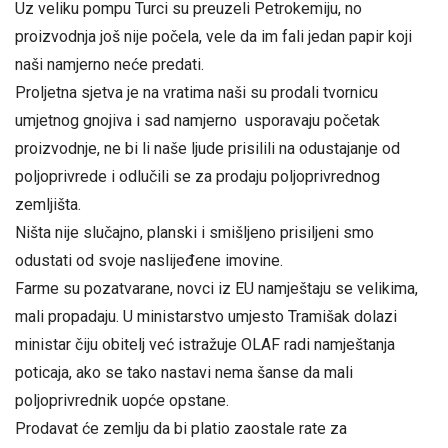
Uz veliku pompu Turci su preuzeli Petrokemiju, no
proizvodnja još nije počela, vele da im fali jedan papir koji
naši namjerno neće predati.
Proljetna sjetva je na vratima naši su prodali tvornicu
umjetnog gnojiva i sad namjerno usporavaju početak
proizvodnje, ne bi li naše ljude prisilili na odustajanje od
poljoprivrede i odlučili se za prodaju poljoprivrednog
zemljišta.
Ništa nije slučajno, planski i smišljeno prisiljeni smo
odustati od svoje naslijeđene imovine.
Farme su pozatvarane, novci iz EU namještaju se velikima,
mali propadaju. U ministarstvo umjesto Tramišak dolazi
ministar čiju obitelj već istražuje OLAF radi namještanja
poticaja, ako se tako nastavi nema šanse da mali
poljoprivrednik uopće opstane.
Prodavat će zemlju da bi platio zaostale rate za