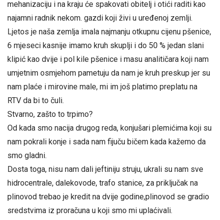
mehanizaciju i na kraju će spakovati obitelj i otići raditi kao
najamni radnik nekom. gazdi koji živi u uređenoj zemlji.
Ljetos je naša zemlja imala najmanju otkupnu cijenu pšenice,
6 mjeseci kasnije imamo kruh skuplji i do 50 % jedan slani
klipić kao dvije i pol kile pšenice i masu analitičara koji nam
umjetnim osmjehom pametuju da nam je kruh preskup jer su
nam plaće i mirovine male, mi im još platimo preplatu na
RTV da bi to čuli.
Stvarno, zašto to trpimo?
Od kada smo nacija drugog reda, konjušari plemićima koji su
nam pokrali konje i sada nam fijuču bičem kada kažemo da
smo gladni.
Dosta toga, nisu nam dali jeftiniju struju, ukrali su nam sve
hidrocentrale, dalekovode, trafo stanice, za priključak na
plinovod trebao je kredit na dvije godine,plinovod se gradio
sredstvima iz proračuna u koji smo mi uplaćivali.