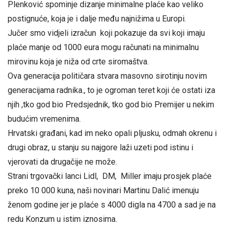
Plenković spominje dizanje minimalne plaće kao veliko
postignuće, koja je i dalje među najnižima u Europi.
Jučer smo vidjeli izračun koji pokazuje da svi koji imaju
plaće manje od 1000 eura mogu računati na minimalnu
mirovinu koja je niža od crte siromaštva.
Ova generacija političara stvara masovno sirotinju novim
generacijama radnika., to je ogroman teret koji će ostati iza
njih ,tko god bio Predsjednik, tko god bio Premijer u nekim
budućim vremenima.
Hrvatski građani, kad im neko opali pljusku, odmah okrenu i
drugi obraz, u stanju su najgore laži uzeti pod istinu i
vjerovati da drugačije ne može.
Strani trgovački lanci Lidl, DM, Miller imaju prosjek plaće
preko 10 000 kuna, naši novinari Martinu Dalić imenuju
ženom godine jer je plaće s 4000 digla na 4700 a sad je na
redu Konzum u istim iznosima.