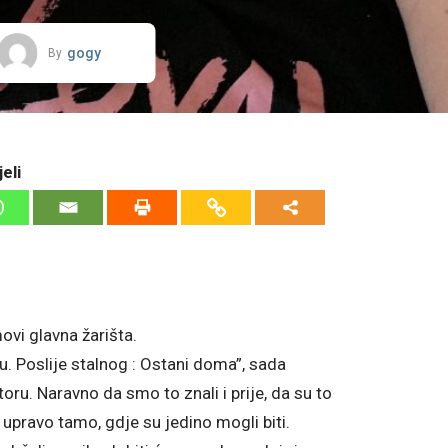
gogy
By
eli
movi glavna žarišta.
 Poslije stalnog : Ostani doma”, sada
oru. Naravno da smo to znali i prije, da su to
bili upravo tamo, gdje su jedino mogli biti.