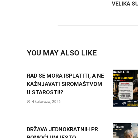
VELIKA S
YOU MAY ALSO LIKE
RAD SE MORA ISPLATITI, A NE
KAŽNJAVATI SIROMAŠTVOM
U STAROSTI!?
4 kolovoza, 2026
DRŽAVA JEDNOKRATNIH PR
POMOĆI UMJESTO