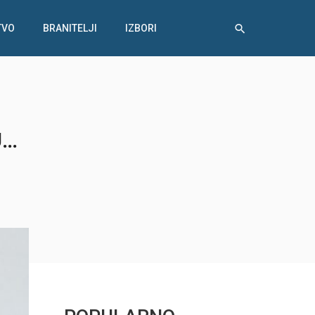
TVO
BRANITELJI
IZBORI
U…