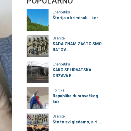
POPULARNO
Energetika
Štorija o kriminalu i kor...
Branitelji
SADA ZNAM ZAŠTO SMO
RATOV...
Energetika
KAKO SE HRVATSKA
DRŽAVA B...
Politika
Republika dubrovačkog
kuk...
Branitelji
Što to svi gledamo, a rij...