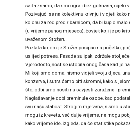
sada znamo, da smo igrali bez golmana, cijelo v
Pozivajući se na kolektivnu krivnju i vidjeti kako
kolonu za red pred ribarnicom, da bi kupio malo 
(u vrijeme punog mjeseca), čovjek koji je po krite
uvaženom Stožeru.
Pozlata kojom je Stožer posipan na početku, poče
uslijed potresa. Fasade su ipak izdržale stoljeć
Vjerodostojnost se istopila onog časa kad je nap
Mi koji smo doma, nismo vidjeli svoju djecu, unuk
konzerve, i sutra ćemo biti skromni, kako s jelom,
što, odbijamo nositi na savjesti zaražene i premin
Naglašavanje dobi preminule osobe, kao podatak, 
svu našu slabost. Strogim mjerama, nismo u stan
mogu iz kreveta, već dulje vrijeme, ne mogu pobjeć
kako vrijeme ide, izgleda, da će statistika pokaza