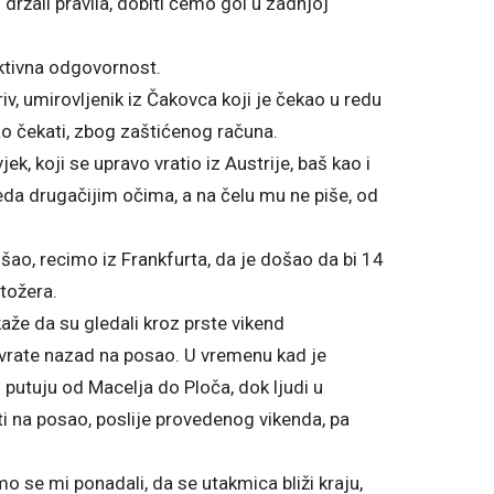
držali pravila, dobiti ćemo gol u zadnjoj
ektivna odgovornost.
riv, umirovljenik iz Čakovca koji je čekao u redu
ao čekati, zbog zaštićenog računa.
k, koji se upravo vratio iz Austrije, baš kao i
eda drugačijim očima, a na čelu mu ne piše, od
došao, recimo iz Frankfurta, da je došao da bi 14
tožera.
aže da su gledali kroz prste vikend
e vrate nazad na posao. U vremenu kad je
putuju od Macelja do Ploča, dok ljudi u
ti na posao, poslije provedenog vikenda, pa
mo se mi ponadali, da se utakmica bliži kraju,