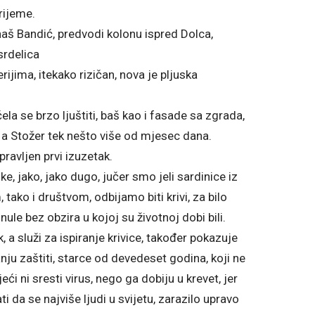
rijeme.
 naš Bandić, predvodi kolonu ispred Dolca,
srdelica
rijima, itekako rizičan, nova je pljuska
la se brzo ljuštiti, baš kao i fasade sa zgrada,
e a Stožer tek nešto više od mjesec dana.
ravljen prvi izuzetak.
e, jako, jako dugo, jučer smo jeli sardinice iz
 tako i društvom, odbijamo biti krivi, za bilo
ule bez obzira u kojoj su životnoj dobi bili.
a služi za ispiranje krivice, također pokazuje
ju zaštiti, starce od devedeset godina, koji ne
i ni sresti virus, nego ga dobiju u krevet, jer
ti da se najviše ljudi u svijetu, zarazilo upravo