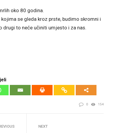
umrlih oko 80 godina.
kojima se gleda kroz prste, budimo skromni i
 drugi to neće učiniti umjesto i za nas.
eli
0
154
REVIOUS
NEXT