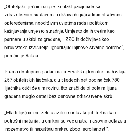
„Obiteljski liječnici su prvi kontakt pacijenata sa
zdravstvenim sustavom, a država ih guši administrativnim
opterećenjima, neodrživim uvjetima rada i politikom
kažnjavanja umjesto suradnje. Umjesto da ih tretira kao
partnere u skrbi za građane, HZZO ih doživljava kao
birokratske izvršitelje, ignorirajući njihove stvarne potrebe“,
poručio je Baksa.
Prema dostupnim podacima, u Hrvatskoj trenutno nedostaje
257 obiteljskih liječnika, a u sljedećih pet godina čak 780
liječnika otići će u mirovinu, što znači da bi pola milijuna
građana moglo ostati bez osnovne zdravstvene skrbi.
„Mladi liječnici ne žele ulaziti u sustav koji ih tretira kao
potrošni materijal, a oni koji su već unutra masovno odlaze u
inozemstvo ili napuštaju praksu zbog iscrpljenosti“,