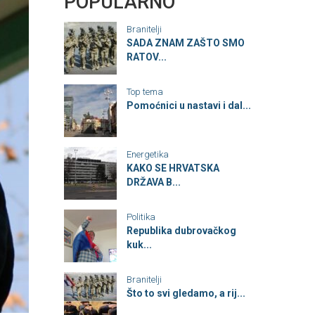
POPULARNO
Branitelji
SADA ZNAM ZAŠTO SMO
RATOV...
Top tema
Pomoćnici u nastavi i dal...
Energetika
KAKO SE HRVATSKA
DRŽAVA B...
Politika
Republika dubrovačkog
kuk...
Branitelji
Što to svi gledamo, a rij...