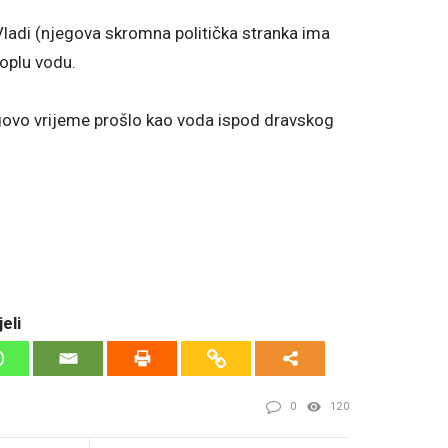
 Vladi (njegova skromna politička stranka ima
toplu vodu.
egovo vrijeme prošlo kao voda ispod dravskog
eli
0
120