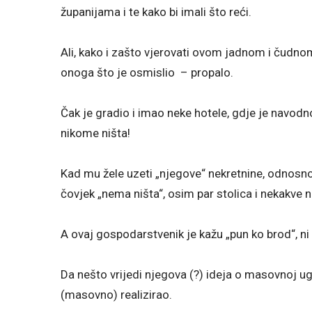
županijama i te kako bi imali što reći.
Ali, kako i zašto vjerovati ovom jadnom i čudno
onoga što je osmislio – propalo.
Čak je gradio i imao neke hotele, gdje je navod
nikome ništa!
Kad mu žele uzeti „njegove“ nekretnine, odnosno 
čovjek „nema ništa“, osim par stolica i nekakve 
A ovaj gospodarstvenik je kažu „pun ko brod“, ni
Da nešto vrijedi njegova (?) ideja o masovnoj ug
(masovno) realizirao.