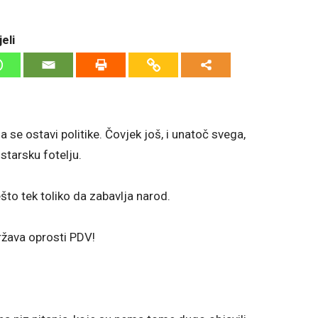
eli
 se ostavi politike. Čovjek još, i unatoč svega,
starsku fotelju.
ešto tek toliko da zabavlja narod.
ržava oprosti PDV!