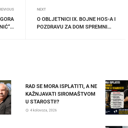
REVIOUS
NEXT
OGORA
O OBLJETNICI IX. BOJNE HOS-A I
NIĆ”…
POZDRAVU ZA DOM SPREMNI…
RAD SE MORA ISPLATITI, A NE
KAŽNJAVATI SIROMAŠTVOM
U STAROSTI!?
4 kolovoza, 2026