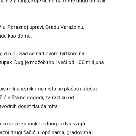
na niz pitanja, koje su nema tome dugo objavili
-u, Poreznoj upravi, Gradu Varaždinu,
sudu kao doma.
ng d.o.o.. Sad se nad ovom tvrtkom na
upak. Dug je možebitno i veći od 100 milijuna
iš milijune, nikome ništa ne plaćaš i stečaj
čić ništa ne dogodi, za razliku od
avodnih deset tisuća mita.
eko veze zaposlili jednog ili dva svoja
razni drugi čačići u općinama, gradovima i