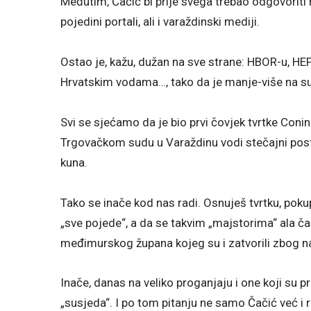
Međutim, Čačić bi prije svega trebao odgovoriti 
pojedini portali, ali i varaždinski mediji.
Ostao je, kažu, dužan na sve strane: HBOR-u, HEP
Hrvatskim vodama…, tako da je manje-više na 
Svi se sjećamo da je bio prvi čovjek tvrtke Coni
Trgovačkom sudu u Varaždinu vodi stečajni post
kuna.
Tako se inače kod nas radi. Osnuješ tvrtku, pokup
„sve pojede“, a da se takvim „majstorima“ ala ča
međimurskog župana kojeg su i zatvorili zbog n
Inače, danas na veliko proganjaju i one koji su pr
„susjeda“. I po tom pitanju ne samo Čačić već i 