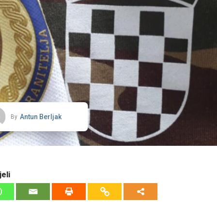
Antun Berljak
By
eli