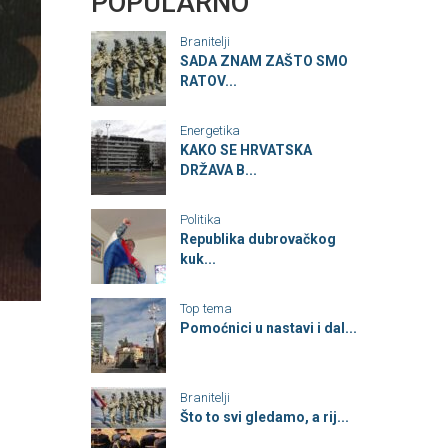
POPULARNO
Branitelji
SADA ZNAM ZAŠTO SMO
RATOV...
Energetika
KAKO SE HRVATSKA
DRŽAVA B...
Politika
Republika dubrovačkog
kuk...
Top tema
Pomoćnici u nastavi i dal...
Branitelji
Što to svi gledamo, a rij...