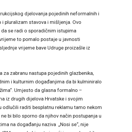
rukcijskog djelovanja pojedinih neformalnih i
o i pluralizam stavova i mišljenja. Ovo
a da se radi o sporadičnim istupima
 vrijeme to pomalo postaje u javnosti
sljednje vrijeme bave Udruge proizašle iz
a za zabranu nastupa pojedinih glazbenika,
dnim i kulturnim događanjima da bi kulminiralo
 režima“. Umjesto da glasna formalno –
a iz drugih dijelova Hrvatske i svojim
su odlučili raditi besplatnu reklamu tamo nekom
 ne bi bilo sporno da njihov način postupanja u
tima na događanju naziva „Nosi se“, nije