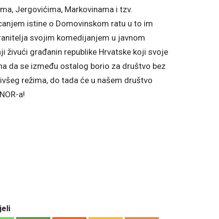
ćima, Jergovićima, Markovinama i tzv.
canjem istine o Domovinskom ratu u to im
ranitelja svojim komedijanjem u javnom
i živući građanin republike Hrvatske koji svoje
zna da se između ostalog borio za društvo bez
bivšeg režima, do tada će u našem društvo
BNOR-a!
eli