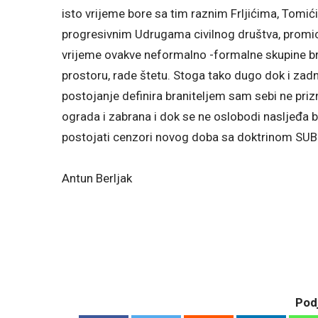
isto vrijeme bore sa tim raznim Frljićima, Tomi
progresivnim Udrugama civilnog društva, promi
vrijeme ovakve neformalno -formalne skupine b
prostoru, rade štetu. Stoga tako dugo dok i zadnj
postojanje definira braniteljem sam sebi ne pri
ograda i zabrana i dok se ne oslobodi nasljeđa 
postojati cenzori novog doba sa doktrinom SU
Antun Berljak
Podj