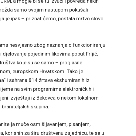
JRM, a mogle bi se tu izvući i povreda nekih
k možda samo svojim nastupom pokušali
ja je ipak – priznat ćemo, postala mrtvo slovo
jama nesvjesno zbog neznanja o funkcioniranju
 djelovanje pojedinim likovima poput Frljić,
 društva koje su se samo – proglasile
isnom, europskom Hrvatskom. Tako je i
ima“ i sahrana 814 žrtava ekshumiranih iz
vrijeme na svim programima elektroničkih i
ojeni izvještaji iz Bekovca o nekom lokalnom
braniteljskih skupina.
nitelja muče osmišljavanjem, pisanjem,
 korisnih za širu društvenu zajednicu, te se u