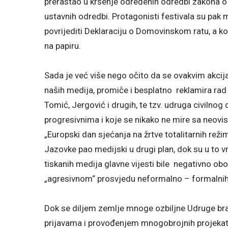
prerastao u kršenje određenih odredbi zakona o 
ustavnih odredbi. Protagonisti festivala su pa
povrijediti Deklaraciju o Domovinskom ratu, a ko
na papiru.
Sada je već više nego očito da se ovakvim akci
naših medija, promiče i besplatno reklamira rad i
Tomić, Jergović i drugih, te tzv. udruga civilnog
progresivnima i koje se nikako ne mire sa neov
„Europski dan sjećanja na žrtve totalitarnih rež
Jazovke pao medijski u drugi plan, dok su u to 
tiskanih medija glavne vijesti bile negativno ob
„agresivnom“ prosvjedu neformalno – formalnih 
Dok se diljem zemlje mnoge ozbiljne Udruge bra
prijavama i provođenjem mnogobrojnih projekata,