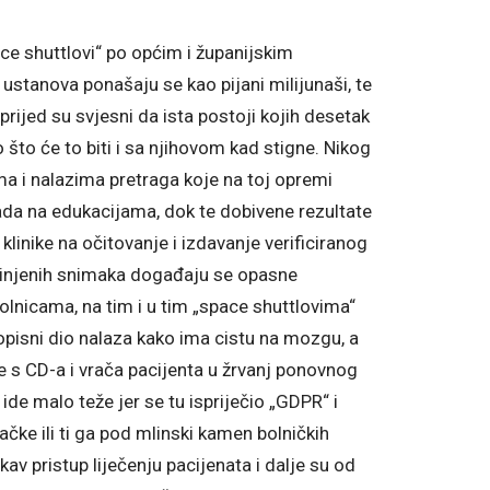
ace shuttlovi“ po općim i županijskim
 ustanova ponašaju se kao pijani milijunaši, te
ijed su svjesni da ista postoji kojih desetak
 što će to biti i sa njihovom kad stigne. Nikog
ma i nalazima pretraga koje na toj opremi
ada na edukacijama, dok te dobivene rezultate
klinike na očitovanje i izdavanje verificiranog
činjenih snimaka događaju se opasne
olnicama, na tim i u tim „space shuttlovima“
 opisni dio nalaza kako ima cistu na mozgu, a
e s CD-a i vrača pacijenta u žrvanj ponovnog
 ide malo teže jer se tu ispriječio „GDPR“ i
ačke ili ti ga pod mlinski kamen bolničkih
akav pristup liječenju pacijenata i dalje su od