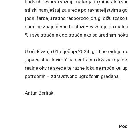
ljudskih resursa važniji materijali: (mineralna vu
stilski namještaj za urede po ravnateljstvima g
jedni farbaju radne rasporede, drugi dižu teške t
sami ne znaju čemu to služi – važno je da su tu 
% i sve stručnjak do stručnjaka sa urednim no
U očekivanju 01.siječnja 2024. godine radujemo 
„space shuttlovima“ na centralnu državu koja će
realne okvire svede te razne lokalne moćnike, upr
potrebitih – zdravstveno ugroženih građana.
Antun Berljak
Podj