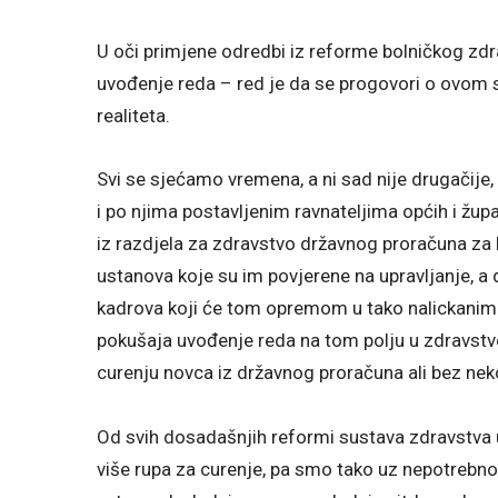
U oči primjene odredbi iz reforme bolničkog zd
uvođenje reda – red je da se progovori o ovom st
realiteta.
Svi se sjećamo vremena, a ni sad nije drugačij
i po njima postavljenim ravnateljima općih i župa
iz razdjela za zdravstvo državnog proračuna za
ustanova koje su im povjerene na upravljanje, a 
kadrova koji će tom opremom u tako nalickanim z
pokušaja uvođenje reda na tom polju u zdravst
curenju novca iz državnog proračuna ali bez ne
Od svih dosadašnjih reformi sustava zdravstva u
više rupa za curenje, pa smo tako uz nepotrebn