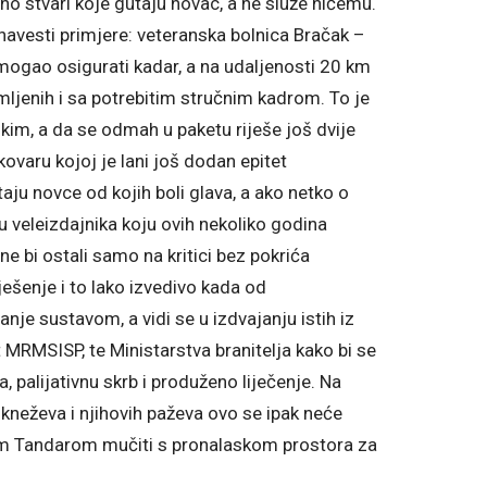
no stvari koje gutaju novac, a ne služe ničemu.
navesti primjere: veteranska bolnica Bračak –
e mogao osigurati kadar, a na udaljenosti 20 km
emljenih i sa potrebitim stručnim kadrom. To je
kim, a da se odmah u paketu riješe još dvije
ukovaru kojoj je lani još dodan epitet
ju novce od kojih boli glava, a ako netko o
u veleizdajnika koju ovih nekoliko godina
 ne bi ostali samo na kritici bez pokrića
ješenje i to lako izvedivo kada od
je sustavom, a vidi se u izdvajanju istih iz
 MRMSISP, te Ministarstva branitelja kako bi se
, palijativnu skrb i produženo liječenje. Na
h kneževa i njihovih paževa ovo se ipak neće
kom Tandarom mučiti s pronalaskom prostora za