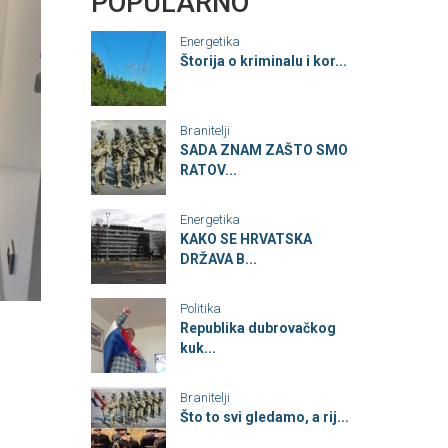
POPULARNO
Energetika
Štorija o kriminalu i kor...
Branitelji
SADA ZNAM ZAŠTO SMO
RATOV...
Energetika
KAKO SE HRVATSKA
DRŽAVA B...
Politika
Republika dubrovačkog
kuk...
Branitelji
Što to svi gledamo, a rij...