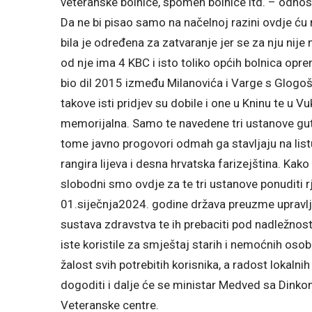
veteranske bolnice, spomen bolnice itd. – odnos
Da ne bi pisao samo na načelnoj razini ovdje ću 
bila je određena za zatvaranje jer se za nju nij
od nje ima 4 KBC i isto toliko općih bolnica opr
bio dil 2015 između Milanovića i Varge s Glogoš
takove isti pridjev su dobile i one u Kninu te u V
memorijalna. Samo te navedene tri ustanove guta
tome javno progovori odmah ga stavljaju na list
rangira lijeva i desna hrvatska farizejština. Kako
slobodni smo ovdje za te tri ustanove ponuditi r
01.siječnja2024. godine država preuzme upravljan
sustava zdravstva te ih prebaciti pod nadležnost
iste koristile za smještaj starih i nemoćnih osoba
žalost svih potrebitih korisnika, a radost lokalni
dogoditi i dalje će se ministar Medved sa Din
Veteranske centre.