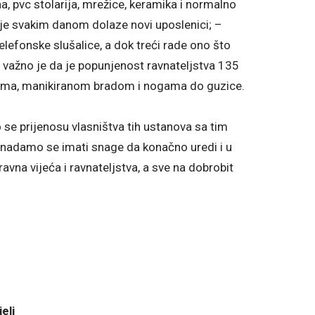
na, pvc stolarija, mrežice, keramika i normalno
dje svakim danom dolaze novi uposlenici; –
elefonske slušalice, a dok treći rade ono što
i važno je da je popunjenost ravnateljstva 135
ktima, manikiranom bradom i nogama do guzice.
se prijenosu vlasništva tih ustanova sa tim
 nadamo se imati snage da konačno uredi i u
avna vijeća i ravnateljstva, a sve na dobrobit
eli