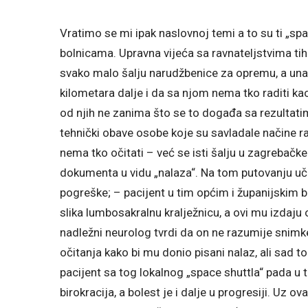
Vratimo se mi ipak naslovnoj temi a to su ti „sp
bolnicama. Upravna vijeća sa ravnateljstvima tih
svako malo šalju narudžbenice za opremu, a unapr
kilometara dalje i da sa njom nema tko raditi kao
od njih ne zanima što se to događa sa rezultati
tehnički obave osobe koje su savladale načine r
nema tko očitati – već se isti šalju u zagrebačke 
dokumenta u vidu „nalaza“. Na tom putovanju u
pogreške; – pacijent u tim općim i županijskim b
slika lumbosakralnu kralježnicu, a ovi mu izdaju
nadležni neurolog tvrdi da on ne razumije snimk
očitanja kako bi mu donio pisani nalaz, ali sad to
pacijent sa tog lokalnog „space shuttla“ pada u t
birokracija, a bolest je i dalje u progresiji. Uz ov