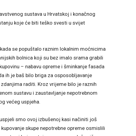
ravstvenog sustava u Hrvatskoj i konačnog
anju koje će biti teško svesti u svijet
e, kada se popuštalo raznim lokalnim moćnicima
nijskih bolnica koji su bez imalo srama grabili
 kupovinu – nabavu opreme i šminkanje fasada
da ih je baš bilo briga za osposobljavanje
danjima raditi. Kroz vrijeme bilo je raznih
venom sustavu i zaustavljanje nepotrebnom
kog većeg uspjeha.
spjeli smo ovoj izbušenoj kasi načiniti još
o kupovanje skupe nepotrebne opreme osmislili