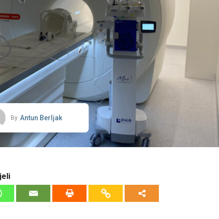
Antun Berljak
By
eli