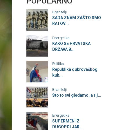
POPULARNO
Branitelji
SADA ZNAM ZAŠTO SMO
RATOV...
Energetika
KAKO SE HRVATSKA
DRŽAVA B...
Politika
Republika dubrovačkog
kuk...
Branitelji
Što to svi gledamo, a rij...
Energetika
SUPERMEN IZ
DUGOPOLJAR...