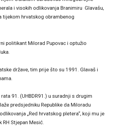
nerala i visokih odlikovanja Branimiru Glavašu,
ora tijekom hrvatskog obrambenog
i politikant Milorad Pupovac i optužio
luka.
ske države, tim prije što su 1991. Glavaš i
anama.
 rata 91. (UHBDR91.) u suradnji s drugim
laže predsjedniku Republike da Miloradu
dlikovanja „Red hrvatskog pletera“, koji mu je
ik RH Stjepan Mesić.