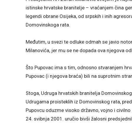
istinske hrvatske branitelje – vraćanjem čina ge
legendi obrane Osijeka, od srpskih i inih agres
Domovinskoga rata.
Međutim, u svezi te odluke odmah se javio notorn
Milanovića, jer mu se ne dopada ova njegova od
Što Pupovac ima s tim, odnosno stvaranjem hrvat
Pupovac (i njegova braća) bili na suprotnim str
Stoga, Udruga hrvatskih branitelja Domovinskog
Udrugama proisteklih iz Domovinskog rata, pred
Pupovcu oduzme visoko državno, vojno i civilno o
24. svibnja 2001. uručio bivši žalosni predsjedn