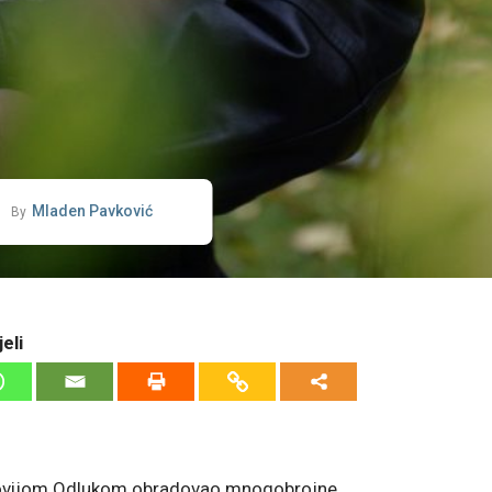
Mladen Pavković
By
eli
jnovijom Odlukom obradovao mnogobrojne