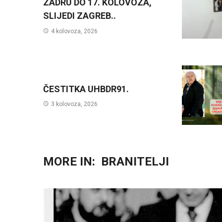
ZADRU DO 17. KOLOVOZA,
SLIJEDI ZAGREB..
4 kolovoza, 2026
ČESTITKA UHBDR91.
3 kolovoza, 2026
MORE IN:
BRANITELJI