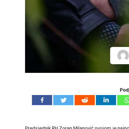
Podj
Predsjednik RH Zoran Milanović svojom je na