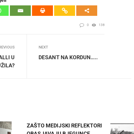
0
138
REVIOUS
NEXT
ALLI U
DESANT NA KORDUN…..
UŽILA?
ZAŠTO MEDIJSKI REFLEKTORI
OBASJAVAJU BJEGUNCE,