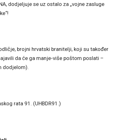
NA, dodjeljuje se uz ostalo za „vojne zasluge
ke“!
čje, brojni hrvatski branitelji, koji su također
najavili da će ga manje-više poštom poslati –
m dodjelom).
nskog rata 91. (UHBDR91.)
eli