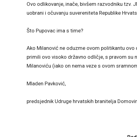
Ovo odlikovanje, inače, bivšem razvodniku tzv. J
uobrani i očuvanju suvereniteta Republike Hrvats
Što Pupovac ima s time?
Ako Milanović ne oduzme ovom politikantu ovo odli
primili ovo visoko državno odličje, s pravom su 
Milanoviću (iako on nema veze s ovom sramno
Mladen Pavković,
predsjednik Udruge hrvatskih branitelja Domovi
Podj