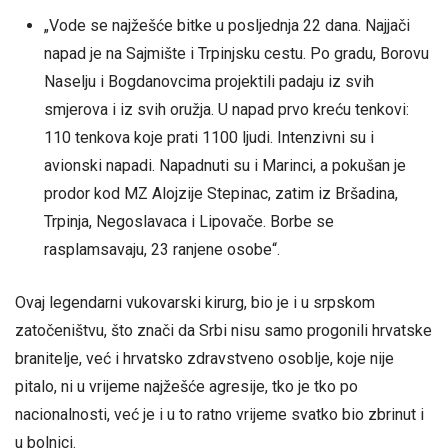
„Vode se najžešće bitke u posljednja 22 dana. Najjači
napad je na Sajmište i Trpinjsku cestu. Po gradu, Borovu
Naselju i Bogdanovcima projektili padaju iz svih
smjerova i iz svih oružja. U napad prvo kreću tenkovi:
110 tenkova koje prati 1100 ljudi. Intenzivni su i
avionski napadi. Napadnuti su i Marinci, a pokušan je
prodor kod MZ Alojzije Stepinac, zatim iz Bršadina,
Trpinja, Negoslavaca i Lipovače. Borbe se
rasplamsavaju, 23 ranjene osobe“.
Ovaj legendarni vukovarski kirurg, bio je i u srpskom
zatočeništvu, što znači da Srbi nisu samo progonili hrvatske
branitelje, već i hrvatsko zdravstveno osoblje, koje nije
pitalo, ni u vrijeme najžešće agresije, tko je tko po
nacionalnosti, već je i u to ratno vrijeme svatko bio zbrinut i
u bolnici.