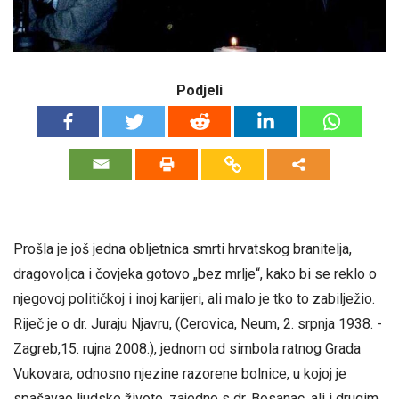
Podjeli
Prošla je još jedna obljetnica smrti hrvatskog branitelja,
dragovoljca i čovjeka gotovo „bez mrlje“, kako bi se reklo o
njegovoj političkoj i inoj karijeri, ali malo je tko to zabilježio.
Riječ je o dr. Juraju Njavru, (Cerovica, Neum, 2. srpnja 1938. -
Zagreb,15. rujna 2008.), jednom od simbola ratnog Grada
Vukovara, odnosno njezine razorene bolnice, u kojoj je
spašavao ljudske živote, zajedno s dr. Bosanac, ali i drugim