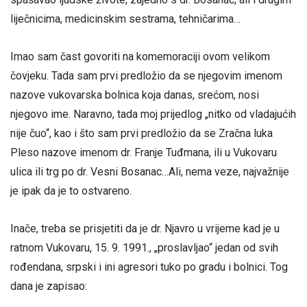
liječnicima, medicinskim sestrama, tehničarima…
Imao sam čast govoriti na komemoraciji ovom velikom
čovjeku. Tada sam prvi predložio da se njegovim imenom
nazove vukovarska bolnica koja danas, srećom, nosi
njegovo ime. Naravno, tada moj prijedlog „nitko od vladajućih
nije čuo“, kao i što sam prvi predložio da se Zračna luka
Pleso nazove imenom dr. Franje Tuđmana, ili u Vukovaru
ulica ili trg po dr. Vesni Bosanac…Ali, nema veze, najvažnije
je ipak da je to ostvareno.
Inače, treba se prisjetiti da je dr. Njavro u vrijeme kad je u
ratnom Vukovaru, 15. 9. 1991., „proslavljao“ jedan od svih
rođendana, srpski i ini agresori tuko po gradu i bolnici. Tog
dana je zapisao: