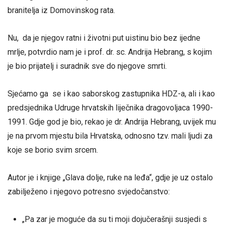
branitelja iz Domovinskog rata.
Nu, da je njegov ratni i životni put uistinu bio bez ijedne
mrlje, potvrdio nam je i prof. dr. sc. Andrija Hebrang, s kojim
je bio prijatelj i suradnik sve do njegove smrti.
Sjećamo ga se i kao saborskog zastupnika HDZ-a, ali i kao
predsjednika Udruge hrvatskih liječnika dragovoljaca 1990-
1991. Gdje god je bio, rekao je dr. Andrija Hebrang, uvijek mu
je na prvom mjestu bila Hrvatska, odnosno tzv. mali ljudi za
koje se borio svim srcem.
Autor je i knjige „Glava dolje, ruke na leđa“, gdje je uz ostalo
zabilježeno i njegovo potresno svjedočanstvo:
„Pa zar je moguće da su ti moji dojučerašnji susjedi s