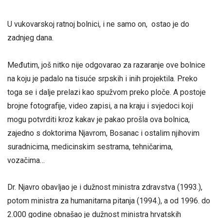
U vukovarskoj ratnoj bolnici, i ne samo on, ostao je do
zadnjeg dana.
Međutim, još nitko nije odgovarao za razaranje ove bolnice
na koju je padalo na tisuće srpskih i inih projektila. Preko
toga se i dalje prelazi kao spužvom preko ploče. A postoje
brojne fotografije, video zapisi, a na kraju i svjedoci koji
mogu potvrditi kroz kakav je pakao prošla ova bolnica,
zajedno s doktorima Njavrom, Bosanac i ostalim njihovim
suradnicima, medicinskim sestrama, tehničarima,
vozačima…
Dr. Njavro obavljao je i dužnost ministra zdravstva (1993.),
potom ministra za humanitarna pitanja (1994.), a od 1996. do
2.000 godine obnašao je dužnost ministra hrvatskih