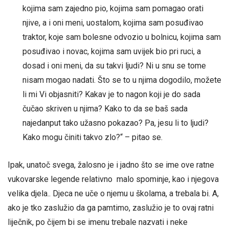
kojima sam zajedno pio, kojima sam pomagao orati
njive, a i oni meni, uostalom, kojima sam posuđivao
traktor, koje sam bolesne odvozio u bolnicu, kojima sam
posuđivao i novac, kojima sam uvijek bio pri ruci, a
dosad i oni meni, da su takvi ljudi? Ni u snu se tome
nisam mogao nadati. Što se to u njima dogodilo, možete
li mi Vi objasniti? Kakav je to nagon koji je do sada
čučao skriven u njima? Kako to da se baš sada
najedanput tako užasno pokazao? Pa, jesu li to ljudi?
Kako mogu činiti takvo zlo?“ – pitao se.
Ipak, unatoč svega, žalosno je i jadno što se ime ove ratne
vukovarske legende relativno malo spominje, kao i njegova
velika djela.. Djeca ne uče o njemu u školama, a trebala bi. A,
ako je tko zaslužio da ga pamtimo, zaslužio je to ovaj ratni
liječnik, po čijem bi se imenu trebale nazvati i neke