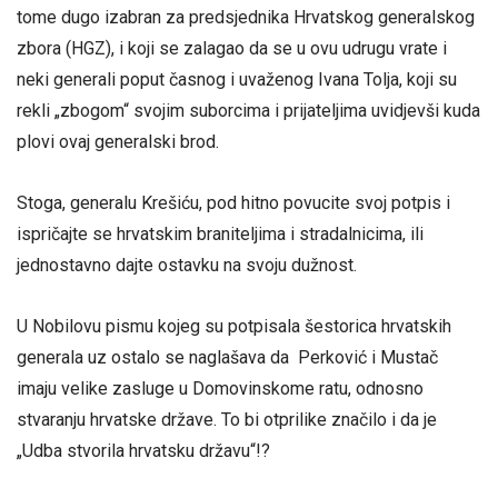
tome dugo izabran za predsjednika Hrvatskog generalskog
zbora (HGZ), i koji se zalagao da se u ovu udrugu vrate i
neki generali poput časnog i uvaženog Ivana Tolja, koji su
rekli „zbogom“ svojim suborcima i prijateljima uvidjevši kuda
plovi ovaj generalski brod.
Stoga, generalu Krešiću, pod hitno povucite svoj potpis i
ispričajte se hrvatskim braniteljima i stradalnicima, ili
jednostavno dajte ostavku na svoju dužnost.
U Nobilovu pismu kojeg su potpisala šestorica hrvatskih
generala uz ostalo se naglašava da Perković i Mustač
imaju velike zasluge u Domovinskome ratu, odnosno
stvaranju hrvatske države. To bi otprilike značilo i da je
„Udba stvorila hrvatsku državu“!?