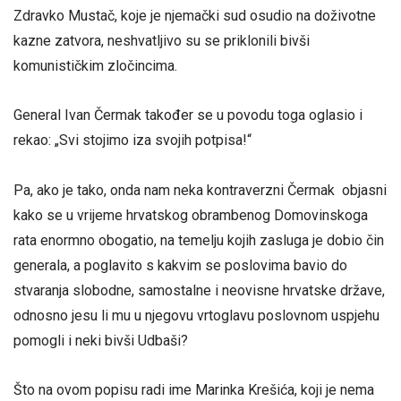
Zdravko Mustač, koje je njemački sud osudio na doživotne
kazne zatvora, neshvatljivo su se priklonili bivši
komunističkim zločincima.
General Ivan Čermak također se u povodu toga oglasio i
rekao: „Svi stojimo iza svojih potpisa!“
Pa, ako je tako, onda nam neka kontraverzni Čermak objasni
kako se u vrijeme hrvatskog obrambenog Domovinskoga
rata enormno obogatio, na temelju kojih zasluga je dobio čin
generala, a poglavito s kakvim se poslovima bavio do
stvaranja slobodne, samostalne i neovisne hrvatske države,
odnosno jesu li mu u njegovu vrtoglavu poslovnom uspjehu
pomogli i neki bivši Udbaši?
Što na ovom popisu radi ime Marinka Krešića, koji je nema