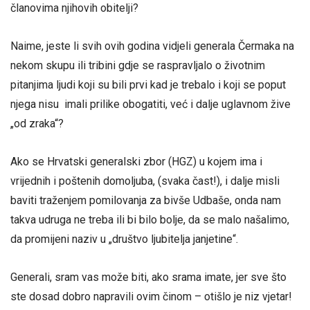
članovima njihovih obitelji?
Naime, jeste li svih ovih godina vidjeli generala Čermaka na
nekom skupu ili tribini gdje se raspravljalo o životnim
pitanjima ljudi koji su bili prvi kad je trebalo i koji se poput
njega nisu imali prilike obogatiti, već i dalje uglavnom žive
„od zraka“?
Ako se Hrvatski generalski zbor (HGZ) u kojem ima i
vrijednih i poštenih domoljuba, (svaka čast!), i dalje misli
baviti traženjem pomilovanja za bivše Udbaše, onda nam
takva udruga ne treba ili bi bilo bolje, da se malo našalimo,
da promijeni naziv u „društvo ljubitelja janjetine“.
Generali, sram vas može biti, ako srama imate, jer sve što
ste dosad dobro napravili ovim činom – otišlo je niz vjetar!