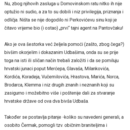
Nu, zbog njihovih zasluga u Domovinskom ratu nitko ih nije
optužio ni sudio, a za to su dobili i niz privilegija, priznanja i
odličja. Ništa se nije dogodilo ni Perkovićevu sinu koji je
čitavo vrijeme bio (i ostao) „prvi“ tajni agent na Pantovčaku!
Ako je ova šestorka već željela pomoći (zašto, zbog čega?)
bivšim okorjelim i dokazanim Udbašima, onda su se prije
toga na isti ili sličan način trebali založiti i da se pomiluju
hrvatski junaci poput Merćepa, Glavaša, Milankovića,
Kordića, Koradeja, Vučemilovića, Hrastova, Marića, Norca,
Brodarca, Klemma i niz drugih znanih i neznanih koji su
zasigurno i možebitno više i poštenije dali za stvaranje
hrvatske države od ova dva bivša Udbaša.
Također se postavlja pitanje -koliko su navedeni generali, a
osobito Čermak, pomogli tzv. običnim braniteljima i