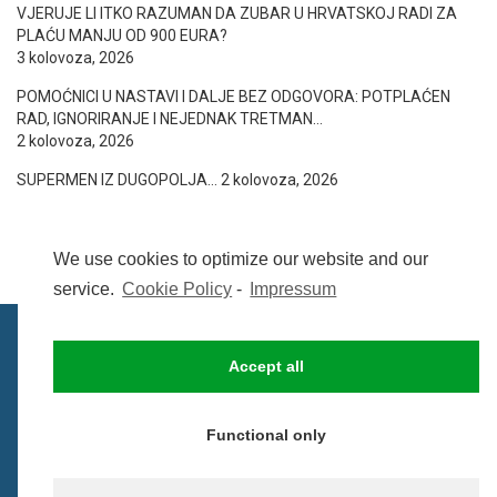
VJERUJE LI ITKO RAZUMAN DA ZUBAR U HRVATSKOJ RADI ZA
PLAĆU MANJU OD 900 EURA?
3 kolovoza, 2026
POMOĆNICI U NASTAVI I DALJE BEZ ODGOVORA: POTPLAĆEN
RAD, IGNORIRANJE I NEJEDNAK TRETMAN…
2 kolovoza, 2026
SUPERMEN IZ DUGOPOLJA…
2 kolovoza, 2026
We use cookies to optimize our website and our
service.
Cookie Policy
-
Impressum
Accept all
IMPRESSUM
UVIJETI KORIŠTENJA
COOKIE POLICY (EU)
Functional only
© BezCenzure 2017 - Izradio i održava
Inpendio