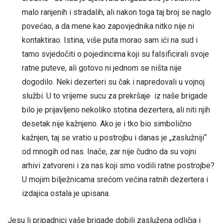
malo ranjenih i stradalih, ali nakon toga taj broj se naglo
povećao, a da mene kao zapovjednika nitko nije ni
kontaktirao. Istina, više puta morao sam ići na sud i
tamo svjedočiti o pojedincima koji su falsificirali svoje
ratne puteve, ali gotovo ni jednom se ništa nije
dogodilo. Neki dezerteri su čak i napredovali u vojnoj
službi. U to vrijeme sucu za prekršaje iz naše brigade
bilo je prijavljeno nekoliko stotina dezertera, ali niti njih
desetak nije kažnjeno. Ako je i tko bio simbolično
kažnjen, taj se vratio u postrojbu i danas je „zaslužniji“
od mnogih od nas. Inače, zar nije čudno da su vojni
arhivi zatvoreni i za nas koji smo vodili ratne postrojbe?
U mojim bilježnicama srećom većina ratnih dezertera i
izdajica ostala je upisana.
Jesu li pripadnici vaše brigade dobili zaslužena odličja i