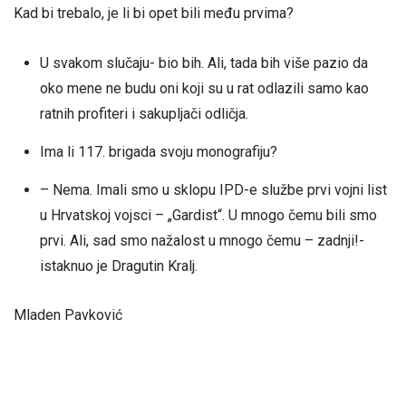
Kad bi trebalo, je li bi opet bili među prvima?
U svakom slučaju- bio bih. Ali, tada bih više pazio da
oko mene ne budu oni koji su u rat odlazili samo kao
ratnih profiteri i sakupljači odličja.
Ima li 117. brigada svoju monografiju?
– Nema. Imali smo u sklopu IPD-e službe prvi vojni list
u Hrvatskoj vojsci – „Gardist“. U mnogo čemu bili smo
prvi. Ali, sad smo nažalost u mnogo čemu – zadnji!-
istaknuo je Dragutin Kralj.
Mladen Pavković