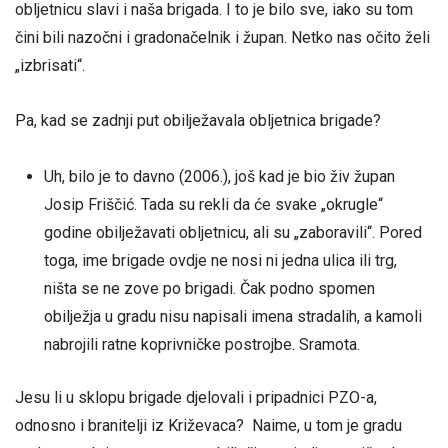
obljetnicu slavi i naša brigada. I to je bilo sve, iako su tom
čini bili nazočni i gradonačelnik i župan. Netko nas očito želi
„izbrisati“.
Pa, kad se zadnji put obilježavala obljetnica brigade?
Uh, bilo je to davno (2006.), još kad je bio živ župan
Josip Friščić. Tada su rekli da će svake „okrugle“
godine obilježavati obljetnicu, ali su „zaboravili“. Pored
toga, ime brigade ovdje ne nosi ni jedna ulica ili trg,
ništa se ne zove po brigadi. Čak podno spomen
obilježja u gradu nisu napisali imena stradalih, a kamoli
nabrojili ratne koprivničke postrojbe. Sramota.
Jesu li u sklopu brigade djelovali i pripadnici PZO-a,
odnosno i branitelji iz Križevaca? Naime, u tom je gradu