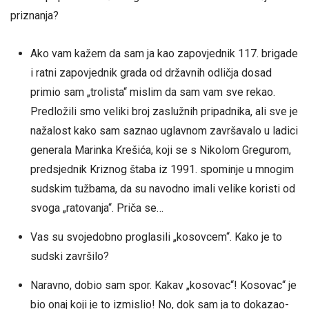
priznanja?
Ako vam kažem da sam ja kao zapovjednik 117. brigade
i ratni zapovjednik grada od državnih odličja dosad
primio sam „trolista“ mislim da sam vam sve rekao.
Predložili smo veliki broj zaslužnih pripadnika, ali sve je
nažalost kako sam saznao uglavnom završavalo u ladici
generala Marinka Krešića, koji se s Nikolom Gregurom,
predsjednik Kriznog štaba iz 1991. spominje u mnogim
sudskim tužbama, da su navodno imali velike koristi od
svoga „ratovanja“. Priča se…
Vas su svojedobno proglasili „kosovcem“. Kako je to
sudski završilo?
Naravno, dobio sam spor. Kakav „kosovac“! Kosovac“ je
bio onaj koji je to izmislio! No, dok sam ja to dokazao-