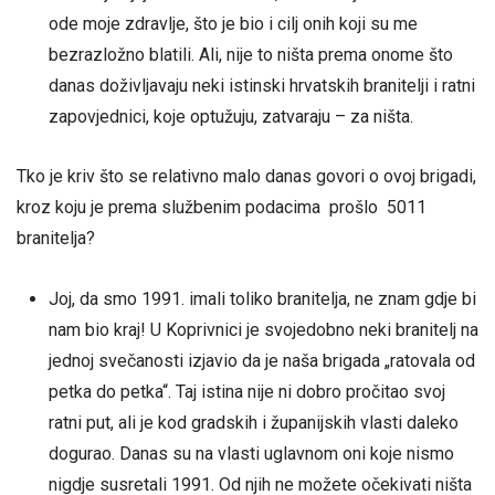
ode moje zdravlje, što je bio i cilj onih koji su me
bezrazložno blatili. Ali, nije to ništa prema onome što
danas doživljavaju neki istinski hrvatskih branitelji i ratni
zapovjednici, koje optužuju, zatvaraju – za ništa.
Tko je kriv što se relativno malo danas govori o ovoj brigadi,
kroz koju je prema službenim podacima prošlo 5011
branitelja?
Joj, da smo 1991. imali toliko branitelja, ne znam gdje bi
nam bio kraj! U Koprivnici je svojedobno neki branitelj na
jednoj svečanosti izjavio da je naša brigada „ratovala od
petka do petka“. Taj istina nije ni dobro pročitao svoj
ratni put, ali je kod gradskih i županijskih vlasti daleko
dogurao. Danas su na vlasti uglavnom oni koje nismo
nigdje susretali 1991. Od njih ne možete očekivati ništa