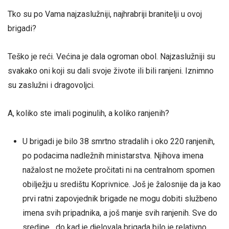
Tko su po Vama najzaslužniji, najhrabriji branitelji u ovoj
brigadi?
Teško je reći. Većina je dala ogroman obol. Najzaslužniji su
svakako oni koji su dali svoje živote ili bili ranjeni. Iznimno
su zaslužni i dragovoljci.
A, koliko ste imali poginulih, a koliko ranjenih?
U brigadi je bilo 38 smrtno stradalih i oko 220 ranjenih,
po podacima nadležnih ministarstva. Njihova imena
nažalost ne možete pročitati ni na centralnom spomen
obilježju u središtu Koprivnice. Još je žalosnije da ja kao
prvi ratni zapovjednik brigade ne mogu dobiti službeno
imena svih pripadnika, a još manje svih ranjenih. Sve do
sredine do kad je djelovala brigada bilo je relativno