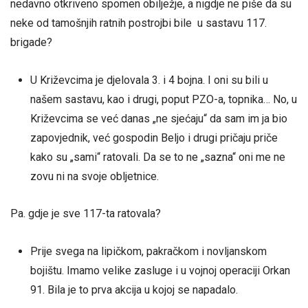
nedavno otkriveno spomen obilježje, a nigdje ne piše da su
neke od tamošnjih ratnih postrojbi bile u sastavu 117.
brigade?
U Križevcima je djelovala 3. i 4 bojna. I oni su bili u
našem sastavu, kao i drugi, poput PZO-a, topnika… No, u
Križevcima se već danas „ne sjećaju“ da sam im ja bio
zapovjednik, već gospodin Beljo i drugi pričaju priče
kako su „sami“ ratovali. Da se to ne „sazna“ oni me ne
zovu ni na svoje obljetnice.
Pa. gdje je sve 117-ta ratovala?
Prije svega na lipičkom, pakračkom i novljanskom
bojištu. Imamo velike zasluge i u vojnoj operaciji Orkan
91. Bila je to prva akcija u kojoj se napadalo.