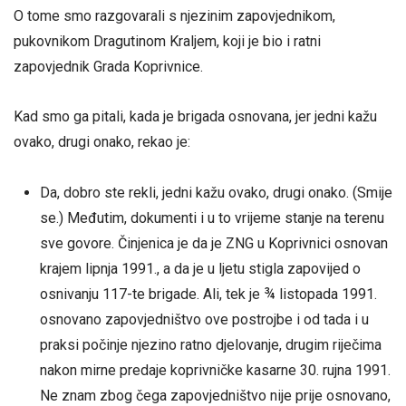
O tome smo razgovarali s njezinim zapovjednikom,
pukovnikom Dragutinom Kraljem, koji je bio i ratni
zapovjednik Grada Koprivnice.
Kad smo ga pitali, kada je brigada osnovana, jer jedni kažu
ovako, drugi onako, rekao je:
Da, dobro ste rekli, jedni kažu ovako, drugi onako. (Smije
se.) Međutim, dokumenti i u to vrijeme stanje na terenu
sve govore. Činjenica je da je ZNG u Koprivnici osnovan
krajem lipnja 1991., a da je u ljetu stigla zapovijed o
osnivanju 117-te brigade. Ali, tek je ¾ listopada 1991.
osnovano zapovjedništvo ove postrojbe i od tada i u
praksi počinje njezino ratno djelovanje, drugim riječima
nakon mirne predaje koprivničke kasarne 30. rujna 1991.
Ne znam zbog čega zapovjedništvo nije prije osnovano,