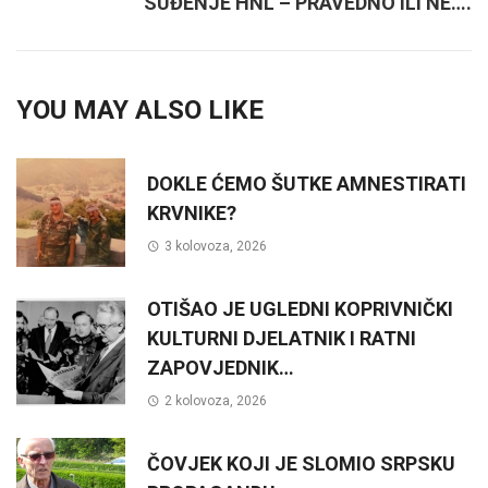
SUĐENJE HNL – PRAVEDNO ILI NE….
YOU MAY ALSO LIKE
DOKLE ĆEMO ŠUTKE AMNESTIRATI
KRVNIKE?
3 kolovoza, 2026
OTIŠAO JE UGLEDNI KOPRIVNIČKI
KULTURNI DJELATNIK I RATNI
ZAPOVJEDNIK…
2 kolovoza, 2026
ČOVJEK KOJI JE SLOMIO SRPSKU