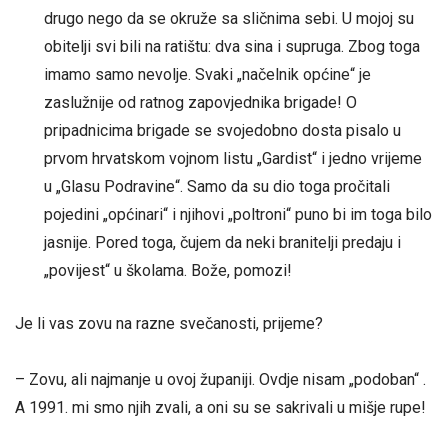
drugo nego da se okruže sa sličnima sebi. U mojoj su
obitelji svi bili na ratištu: dva sina i supruga. Zbog toga
imamo samo nevolje. Svaki „načelnik općine“ je
zaslužnije od ratnog zapovjednika brigade! O
pripadnicima brigade se svojedobno dosta pisalo u
prvom hrvatskom vojnom listu „Gardist“ i jedno vrijeme
u „Glasu Podravine“. Samo da su dio toga pročitali
pojedini „općinari“ i njihovi „poltroni“ puno bi im toga bilo
jasnije. Pored toga, čujem da neki branitelji predaju i
„povijest“ u školama. Bože, pomozi!
Je li vas zovu na razne svečanosti, prijeme?
– Zovu, ali najmanje u ovoj županiji. Ovdje nisam „podoban“ .
A 1991. mi smo njih zvali, a oni su se sakrivali u mišje rupe!