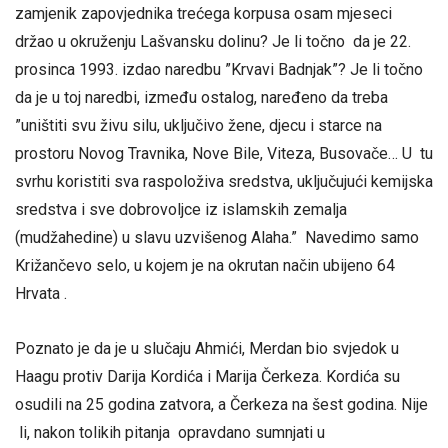
zamjenik zapovjednika trećega korpusa osam mjeseci
držao u okruženju Lašvansku dolinu? Je li točno da je 22.
prosinca 1993. izdao naredbu ”Krvavi Badnjak”? Je li točno
da je u toj naredbi, između ostalog, naređeno da treba
”uništiti svu živu silu, uključivo žene, djecu i starce na
prostoru Novog Travnika, Nove Bile, Viteza, Busovače… U tu
svrhu koristiti sva raspoloživa sredstva, uključujući kemijska
sredstva i sve dobrovoljce iz islamskih zemalja
(mudžahedine) u slavu uzvišenog Alaha.” Navedimo samo
Križančevo selo, u kojem je na okrutan način ubijeno 64
Hrvata .
Poznato je da je u slučaju Ahmići, Merdan bio svjedok u
Haagu protiv Darija Kordića i Marija Čerkeza. Kordića su
osudili na 25 godina zatvora, a Čerkeza na šest godina. Nije
li, nakon tolikih pitanja opravdano sumnjati u