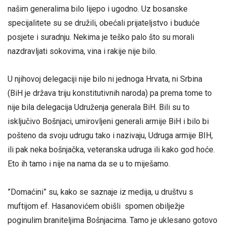
našim generalima bilo lijepo i ugodno. Uz bosanske
specijalitete su se družili, obećali prijateljstvo i buduće
posjete i suradnju. Nekima je teško palo što su morali
nazdravljati sokovima, vina i rakije nije bilo.
U njihovoj delegaciji nije bilo ni jednoga Hrvata, ni Srbina
(BiH je država triju konstitutivnih naroda) pa prema tome to
nije bila delegacija Udruženja generala BiH. Bili su to
isključivo Bošnjaci, umirovljeni generali armije BiH i bilo bi
pošteno da svoju udrugu tako i nazivaju, Udruga armije BIH,
ili pak neka bošnjačka, veteranska udruga ili kako god hoće.
Eto ih tamo i nije na nama da se u to miješamo.
”Domaćini” su, kako se saznaje iz medija, u društvu s
muftijom ef. Hasanovićem obišli spomen obilježje
poginulim braniteljima Bošnjacima. Tamo je uklesano gotovo