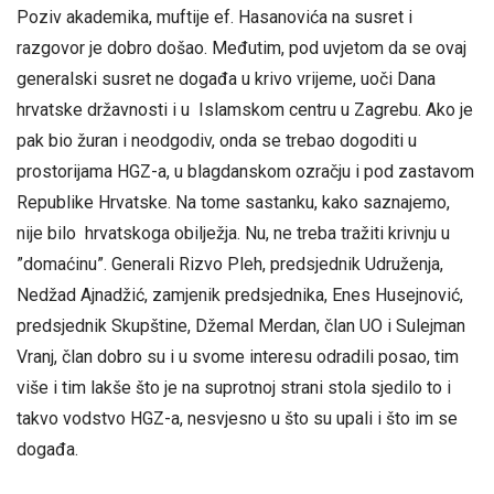
Poziv akademika, muftije ef. Hasanovića na susret i
razgovor je dobro došao. Međutim, pod uvjetom da se ovaj
generalski susret ne događa u krivo vrijeme, uoči Dana
hrvatske državnosti i u Islamskom centru u Zagrebu. Ako je
pak bio žuran i neodgodiv, onda se trebao dogoditi u
prostorijama HGZ-a, u blagdanskom ozračju i pod zastavom
Republike Hrvatske. Na tome sastanku, kako saznajemo,
nije bilo hrvatskoga obilježja. Nu, ne treba tražiti krivnju u
”domaćinu”. Generali Rizvo Pleh, predsjednik Udruženja,
Nedžad Ajnadžić, zamjenik predsjednika, Enes Husejnović,
predsjednik Skupštine, Džemal Merdan, član UO i Sulejman
Vranj, član dobro su i u svome interesu odradili posao, tim
više i tim lakše što je na suprotnoj strani stola sjedilo to i
takvo vodstvo HGZ-a, nesvjesno u što su upali i što im se
događa.