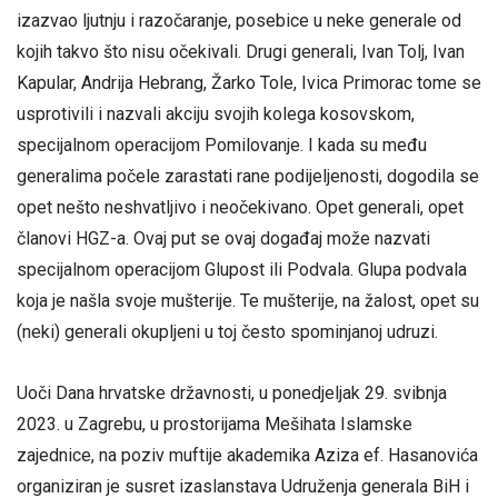
izazvao ljutnju i razočaranje, posebice u neke generale od
kojih takvo što nisu očekivali. Drugi generali, Ivan Tolj, Ivan
Kapular, Andrija Hebrang, Žarko Tole, Ivica Primorac tome se
usprotivili i nazvali akciju svojih kolega kosovskom,
specijalnom operacijom Pomilovanje. I kada su među
generalima počele zarastati rane podijeljenosti, dogodila se
opet nešto neshvatljivo i neočekivano. Opet generali, opet
članovi HGZ-a. Ovaj put se ovaj događaj može nazvati
specijalnom operacijom Glupost ili Podvala. Glupa podvala
koja je našla svoje mušterije. Te mušterije, na žalost, opet su
(neki) generali okupljeni u toj često spominjanoj udruzi.
Uoči Dana hrvatske državnosti, u ponedjeljak 29. svibnja
2023. u Zagrebu, u prostorijama Mešihata Islamske
zajednice, na poziv muftije akademika Aziza ef. Hasanovića
organiziran je susret izaslanstava Udruženja generala BiH i