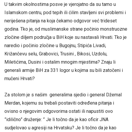
U takvim okolnostima posve je vjerojatno da su tamo u
Islamskom centru, pod tepih ili ćilim stavljeni svi problemi i
neriješena pitanja na koja čekamo odgovor već trideset
godina. Tko je, od muslimanske strane počinio monstruozne
zločine diljem područja u BiH koje su nastavali Hrvati. Tko je
naredio i počinio zločine u Bugojnu, Stipića Livadi,
Križančevu selu, Grabovici, Trusini , Bikosi, Uzdolu,
Miletićima, Dusini i ostalim mnogim mjestima? Znaju li
generali armije BiH za 331 logor u kojima su bili zatočeni i
mučeni Hrvati?
Za stolom je s našim generalima sjedio i general Džemal
Merdan, kojemu su trebali postaviti određena pitanja i
ovisno o njegovim odgovorima ostati ili napustiti ovo
”idilično” druženje: ” Je li točno da je kao oficir JNA
sudjelovao u agresiji na Hrvatsku? Je li točno da je kao