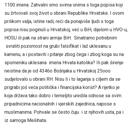
1100 imena. Zahvalni smo svima onima s toga popisa koji
su žrtvovali svoj život u obrani Republike Hrvatske. I ovom
prilikom valja, istine radi, reći da ponajviše ljudi s toga
popisa nisu poginuli u Hrvatskoj, već u BiH, dijelom u HVO-u,
HOSU ili pak na strani armije BiH. Smatramo potrebnim
svratiti pozornost na grubi falsifikat i laž uklesanu u
kamenu, a i postaviti i pitanje zbog čega i zbog koga su na
spomeniku uklesana imena Hrvata katolika? Ili pak širenje
neistina da je od 4346o Bošnjaka u Hrvatskoj 25ooo
sudjelovalo u obrani RH. Nisu li i to laganja s ciljem da se
prigrabi još veća politička i financijska korist? A rijetko je
koja država tako dobro i temeljito uredila odnose sa svim
pripadnicima nacionalnih i vjerskih zajednica, napose s
muslimanima. Pohvale se često čuju i iz njihovih usta, pa i
iz samoga Mešihata.