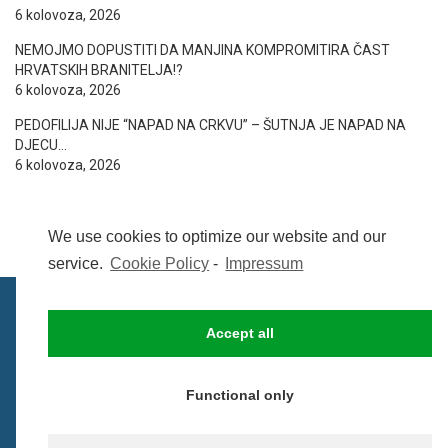
6 kolovoza, 2026
NEMOJMO DOPUSTITI DA MANJINA KOMPROMITIRA ČAST
HRVATSKIH BRANITELJA!?
6 kolovoza, 2026
PEDOFILIJA NIJE “NAPAD NA CRKVU” – ŠUTNJA JE NAPAD NA
DJECU…
6 kolovoza, 2026
We use cookies to optimize our website and our
service.
Cookie Policy
-
Impressum
Accept all
IMPRESSUM
UVIJETI KORIŠTENJA
COOKIE POLICY (EU)
Functional only
© BezCenzure 2017 - Izradio i održava
Inpendio