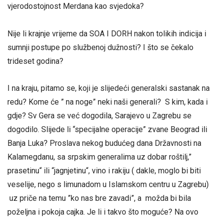
vjerodostojnost Merdana kao svjedoka?
Nije li krajnje vrijeme da SOA I DORH nakon tolikih indicija i
sumnji postupe po službenoj dužnosti? I što se čekalo
trideset godina?
I na kraju, pitamo se, koji je slijedeći generalski sastanak na
redu? Kome će ” na noge” neki naši generali? S kim, kada i
gdje? Sv Gera se već dogodila, Sarajevo u Zagrebu se
dogodilo. Slijede li “specijalne operacije” zvane Beograd ili
Banja Luka? Proslava nekog budućeg dana Državnosti na
Kalamegdanu, sa srpskim generalima uz dobar roštilj,”
prasetinu“ ili “jagnjetinu“, vino i rakiju ( dakle, moglo bi biti
veselije, nego s limunadom u Islamskom centru u Zagrebu)
uz priče na temu ”ko nas bre zavadi”, a možda bi bila
poželjna i pokoja cajka. Je li i takvo što moguće? Na ovo