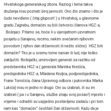
Hrvatskoga generalskog zbora. Razlog i tema takva
druženja nisu poznati široj javnosti. Ono što znamo i što je
čudo neviđeno ( čitaj glupost! ) u Hrvatskoj, u glavnome
gradu Zagrebu, domaćini su bili četvorici članova HGZ-a,
Bošnjaci. Pitamo se, hoće li u vjerojatnom uzvratnom
posjetu u Sarajevu, recimo, nekim svečanim njihovim
povodom ( njihov dan državnosti ili nešto slično) HGZ biti
domaćin? Tko je u svemu tome naivan ili lud, nije teško
zaključiti. Bošnjački, umirovljeni generali za razliku od
predstavnika HGZ-a ( generala Marinka Krešića,
predsjednika HGZ-a, Mladena Kruljca, podpredsjednika,
Frane Tomičića, člana Upravnog odbora i pukovnika Marka
Lukića) nisu ni jedno ni drugo. Oni su izabrali, ili su im
izabrali ( pa i u Sarajevu, službe znaju svoj posao!) mjesto i
vrijeme i odradili su uspješno postavljenu zadaću i pri tom
nam kao ”domaćini” čestitali Dan državnosti. Kažu da je