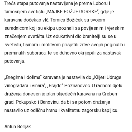
Treća etapa putovanja nastavljena je prema Loboru i
tamošnjem svetištu „MAJKE BOŽJE GORSKE“, gdje je
karavanu dočekao vlč. Tomica Božićek sa svojom
suradnicom koji su ekipu upoznali sa povijesnim i vjerskim
značenjem svetišta. Uz edukativni dio branitelji su se u
svetištu, tišinom i molitvom prisjetili žrtve svojih poginulih i
preminulih suboraca, te se duhovno okrijepili za nastavak
putovanja.
„Bregima i dolima“ karavana je nastavila do „Klijeti Udruge
vinogradara i vinara“, „Brajde“ Poznanovec. U radnom djelu
druženja donesen je plan slijedećih karavana na Greben-
grad, Pokupsko i Banovinu, da bi se potom druženje
nastavilo uz odličnu hranu i kvalitetnu zagorsku kapljicu.
Antun Berljak