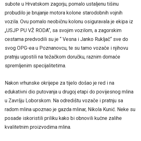
subote u Hrvatskom zagorju, pomalo ustaljenu tišinu
probudilo je brujanje motora kolone starodobnih vojnih
vozila. Ovu pomalo neobičnu kolonu osiguravala je ekipa iz
„USJP PU VŽ RODA“, sa svojim vozilom, a zagorskim
cestama predvodili su je “ Vesna i Janko Rukljač“ sve do
svog OPG-ea u Poznanovcu, te su tamo vozače i njihovu
pratnju ugostili na težačkom doručku, raznim domaće
spremljenim specijalitetima.
Nakon vrhunske okrijepe za tijelo došao je red i na
edukativni dio putovanja u drugoj etapi do povijesnog mlina
u Završju Loborskom. Na odredištu vozače i pratnju sa
radom mlina upoznao je gazda mlinar, Nikola Kunić. Neke su
posade iskoristili priliku kako bi obnovili kućne zalihe
kvalitetnim proizvodima mlina.