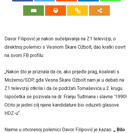
Davor Filipović je nakon sučeljavanja na Z1 televiziji, o
direktnoj polemici s Vesnom Škare Ožbolt, dao kratki osvrt
na svom FB profilu:
„Nakon što je priznala da će, ako prijeđe prag, koalirati s
Možemo/SDP, gđa Vesna Škare Ožbolt nam je u debati na
Z1 televiziji otkrila i da će podržati Tomaševića u 2. krugu.
Ispočetka se pozivala na dr. Franju Tuđmana i slavne ‘1990!
Očito je jedini cilj njene kandidature bio oduzeti glasove
HDZ-u“.
Naime u otvorenoj polemici Davor Filipović je kazao:
„ Bilo