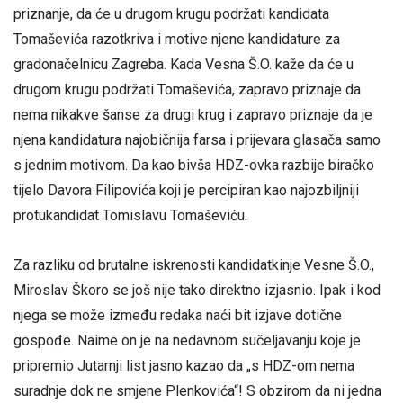
priznanje, da će u drugom krugu podržati kandidata
Tomaševića razotkriva i motive njene kandidature za
gradonačelnicu Zagreba. Kada Vesna Š.O. kaže da će u
drugom krugu podržati Tomaševića, zapravo priznaje da
nema nikakve šanse za drugi krug i zapravo priznaje da je
njena kandidatura najobičnija farsa i prijevara glasača samo
s jednim motivom. Da kao bivša HDZ-ovka razbije biračko
tijelo Davora Filipovića koji je percipiran kao najozbiljniji
protukandidat Tomislavu Tomaševiću.
Za razliku od brutalne iskrenosti kandidatkinje Vesne Š.O.,
Miroslav Škoro se još nije tako direktno izjasnio. Ipak i kod
njega se može između redaka naći bit izjave dotične
gospođe. Naime on je na nedavnom sučeljavanju koje je
pripremio Jutarnji list jasno kazao da „s HDZ-om nema
suradnje dok ne smjene Plenkovića“! S obzirom da ni jedna