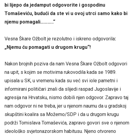
bi lijepo da jedamput odgovorite i gospodinu
Tomaševiću, budući da ste vi u ovoj utrci samo kako bi
njemu pomagali………..“
Vesna Škare Ožbolt je rezolutno i iskreno odgovorila
:
„Njemu ću pomagati u drugom krugu“!
Nakon brojnih poziva da nam Vesna Škare Ožbolt odgovori
na upit, s kojim se motivima rukovodila kada se 1989.
upisala u SK, u vremenu kada su već svi iole pametni i
informirani političari znali da slijedi raspad Jugoslavije i
agresija na Hrvatsku, nismo dobili njen odgovor. Zapravo taj
nam odgovor ni ne treba, jer u njenom naumu da u gradskoj
skupštini koalira sa Možemo/SDP i da u drugom krugu
podrži Tomislava Tomaševića, zapravo govori sve o njenom
ideološko svjetonazorskom habitusu. Njeno otvoreno