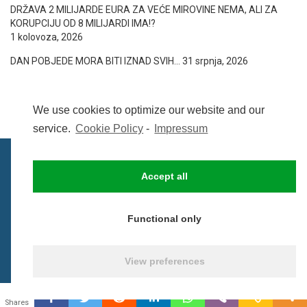
DRŽAVA 2 MILIJARDE EURA ZA VEĆE MIROVINE NEMA, ALI ZA
KORUPCIJU OD 8 MILIJARDI IMA!?
1 kolovoza, 2026
DAN POBJEDE MORA BITI IZNAD SVIH…
31 srpnja, 2026
We use cookies to optimize our website and our
service.
Cookie Policy
-
Impressum
Accept all
IMPRESSUM
UVIJETI KORIŠTENJA
COOKIE POLICY (EU)
Functional only
© BezCenzure 2017 - Izradio i održava
Inpendio
View preferences
0
Shares