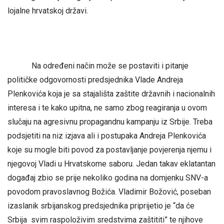
lojalne hrvatskoj državi.
Na određeni način može se postaviti i pitanje
političke odgovornosti predsjednika Vlade Andreja
Plenkovića koja je sa stajališta zaštite državnih i nacionalnih
interesa i te kako upitna, ne samo zbog reagiranja u ovom
slučaju na agresivnu propagandnu kampanju iz Srbije. Treba
podsjetiti na niz izjava ali i postupaka Andreja Plenkovića
koje su mogle biti povod za postavljanje povjerenja njemu i
njegovoj Vladi u Hrvatskome saboru. Jedan takav eklatantan
događaj zbio se prije nekoliko godina na domjenku SNV-a
povodom pravoslavnog Božića. Vladimir Božović, poseban
izaslanik srbijanskog predsjednika priprijetio je “da će
Srbija svim raspoloživim sredstvima zaštititi” te njihove