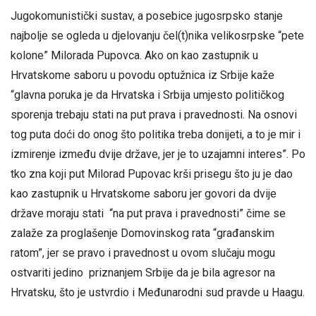
Jugokomunistički sustav, a posebice jugosrpsko stanje
najbolje se ogleda u djelovanju čel(t)nika velikosrpske “pete
kolone” Milorada Pupovca. Ako on kao zastupnik u
Hrvatskome saboru u povodu optužnica iz Srbije kaže
“glavna poruka je da Hrvatska i Srbija umjesto političkog
sporenja trebaju stati na put prava i pravednosti. Na osnovi
tog puta doći do onog što politika treba donijeti, a to je mir i
izmirenje između dvije države, jer je to uzajamni interes”. Po
tko zna koji put Milorad Pupovac krši prisegu što ju je dao
kao zastupnik u Hrvatskome saboru jer govori da dvije
države moraju stati “na put prava i pravednosti” čime se
zalaže za proglašenje Domovinskog rata “građanskim
ratom”, jer se pravo i pravednost u ovom slučaju mogu
ostvariti jedino priznanjem Srbije da je bila agresor na
Hrvatsku, što je ustvrdio i Međunarodni sud pravde u Haagu.