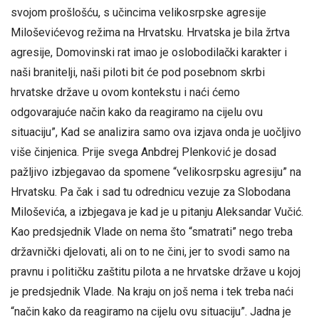
svojom prošlošću, s učincima velikosrpske agresije
Miloševićevog režima na Hrvatsku. Hrvatska je bila žrtva
agresije, Domovinski rat imao je oslobodilački karakter i
naši branitelji, naši piloti bit će pod posebnom skrbi
hrvatske države u ovom kontekstu i naći ćemo
odgovarajuće način kako da reagiramo na cijelu ovu
situaciju”, Kad se analizira samo ova izjava onda je uočljivo
više činjenica. Prije svega Anbdrej Plenković je dosad
pažljivo izbjegavao da spomene “velikosrpsku agresiju” na
Hrvatsku. Pa čak i sad tu odrednicu vezuje za Slobodana
Miloševića, a izbjegava je kad je u pitanju Aleksandar Vučić.
Kao predsjednik Vlade on nema što “smatrati” nego treba
državnički djelovati, ali on to ne čini, jer to svodi samo na
pravnu i političku zaštitu pilota a ne hrvatske države u kojoj
je predsjednik Vlade. Na kraju on još nema i tek treba naći
“način kako da reagiramo na cijelu ovu situaciju”. Jadna je