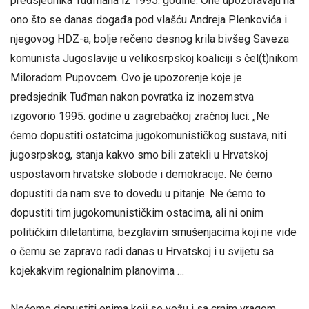
predsjednika Tuđmana iz 1995. godine. One upozoravaju na
ono što se danas događa pod vlašću Andreja Plenkovića i
njegovog HDZ-a, bolje rečeno desnog krila bivšeg Saveza
komunista Jugoslavije u velikosrpskoj koaliciji s čel(t)nikom
Miloradom Pupovcem. Ovo je upozorenje koje je
predsjednik Tuđman nakon povratka iz inozemstva
izgovorio 1995. godine u zagrebačkoj zračnoj luci: „Ne
ćemo dopustiti ostatcima jugokomunističkog sustava, niti
jugosrpskog, stanja kakvo smo bili zatekli u Hrvatskoj
uspostavom hrvatske slobode i demokracije. Ne ćemo
dopustiti da nam sve to dovedu u pitanje. Ne ćemo to
dopustiti tim jugokomunističkim ostacima, ali ni onim
političkim diletantima, bezglavim smušenjacima koji ne vide
o čemu se zapravo radi danas u Hrvatskoj i u svijetu sa
kojekakvim regionalnim planovima …
Nećemo dopustiti onima koji se vežu i sa crnim vragom