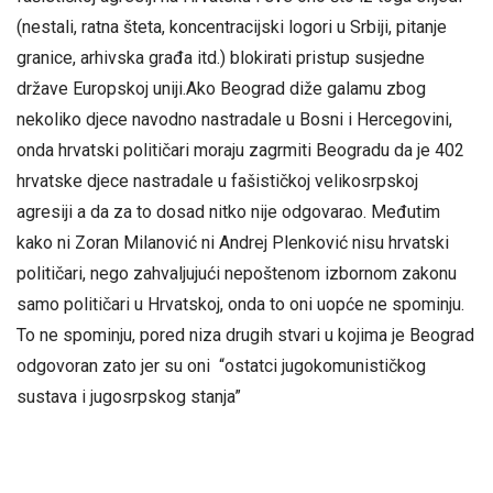
(nestali, ratna šteta, koncentracijski logori u Srbiji, pitanje
granice, arhivska građa itd.) blokirati pristup susjedne
države Europskoj uniji.Ako Beograd diže galamu zbog
nekoliko djece navodno nastradale u Bosni i Hercegovini,
onda hrvatski političari moraju zagrmiti Beogradu da je 402
hrvatske djece nastradale u fašističkoj velikosrpskoj
agresiji a da za to dosad nitko nije odgovarao. Međutim
kako ni Zoran Milanović ni Andrej Plenković nisu hrvatski
političari, nego zahvaljujući nepoštenom izbornom zakonu
samo političari u Hrvatskoj, onda to oni uopće ne spominju.
To ne spominju, pored niza drugih stvari u kojima je Beograd
odgovoran zato jer su oni “ostatci jugokomunističkog
sustava i jugosrpskog stanja”