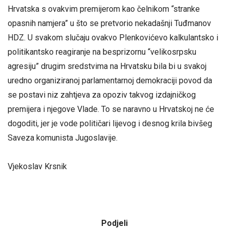
Hrvatska s ovakvim premijerom kao čelnikom “stranke
opasnih namjera” u što se pretvorio nekadašnji Tuđmanov
HDZ. U svakom slučaju ovakvo Plenkovićevo kalkulantsko i
politikantsko reagiranje na besprizornu “velikosrpsku
agresiju” drugim sredstvima na Hrvatsku bila bi u svakoj
uredno organiziranoj parlamentarnoj demokraciji povod da
se postavi niz zahtjeva za opoziv takvog izdajničkog
premijera i njegove Vlade. To se naravno u Hrvatskoj ne će
dogoditi, jer je vode političari lijevog i desnog krila bivšeg
Saveza komunista Jugoslavije.
Vjekoslav Krsnik
Podjeli