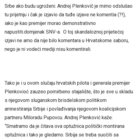
Srbe ako budu ugroženi. Andrej Plenkovič je mirno odslušao
tu prijetnju i čak je izjavio da tuđe izjave ne komentia (?!),
iako je kao premijer morao demonstrativno
napustiti.domjenak SNV-a. O toj skandaloznoj prijetećoj
izjavi ne amo da nije bilo komentara u Hrvatskome saboru,
nego je ni vodeći mediji nisu komentirali.
Tako je i u ovom slučaju hrvatskih pilota i generala premijer
Plenkovioć zauzeo pomirbeno stajalište, što je sve u skladu
s njegovom sluganskom brisdelskom politikom
amnestiranja Srbije i povlađivanja njegovom koalicijskom
partneru Miloradu Pupovcu. Andrej Plenković kaže:
“Smatramo da je čitava ova optužnica politički montirana
optužnica i tako je gledamo. Srbija se treba suočiti sa