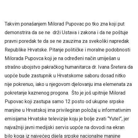
Takvim ponašanjem Milorad Pupovac po tko zna koji put
demonstrira da se ne drži Ustava i zakona i da ne poštuje
pravni poredak te da se ne zauzima za svekoliki napredak
Republike Hrvatske. Pitanje političke i moralne podobnosti
Milorada Pupovca koji je na određeni način umiješan u
strašno ubojstvo pakračkog humanitarca dr. Ivana Šretera da
uopće bude zastupnik u Hrvatskome saboru dosad nitko
nije pokrenuo, iako u njegovom djelovanju ima elemenata za
pokretanje kaznenog progona. Što je još upitnije Milorad
Pupovac koji zastupa samo 12 posto od ukupne srpske
manjine u Hrvatskoj ima privilegiran položaj u informativnim
emisijama Hrvatske televizije koju je bolje zvati “Yutel”, jer
najvažniji javni medijski servis uopće na dovodi na ekran
bilo koga iz najvećeg dijela srpske nacionalne manjine