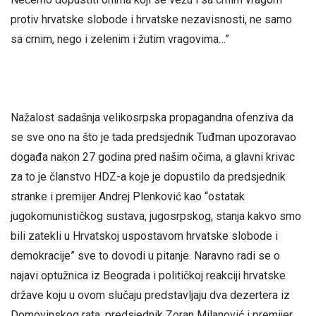
protiv hrvatske slobode i hrvatske nezavisnosti, ne samo
sa crnim, nego i zelenim i žutim vragovima…”
Nažalost sadašnja velikosrpska propagandna ofenziva da
se sve ono na što je tada predsjednik Tuđman upozoravao
događa nakon 27 godina pred našim očima, a glavni krivac
za to je članstvo HDZ-a koje je dopustilo da predsjednik
stranke i premijer Andrej Plenković kao “ostatak
jugokomunističkog sustava, jugosrpskog, stanja kakvo smo
bili zatekli u Hrvatskoj uspostavom hrvatske slobode i
demokracije” sve to dovodi u pitanje. Naravno radi se o
najavi optužnica iz Beograda i političkoj reakciji hrvatske
države koju u ovom slučaju predstavljaju dva dezertera iz
Domovinskog rata, predsjednik Zoran Milanović i premijer