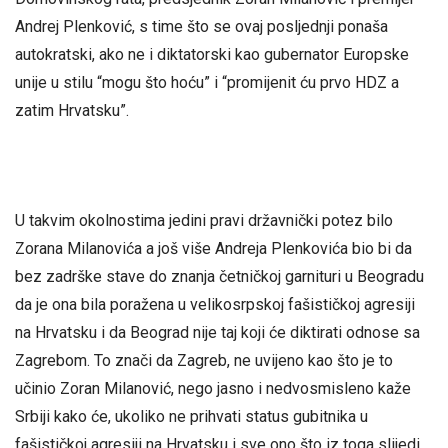
Andrej Plenković, s time što se ovaj posljednji ponaša
autokratski, ako ne i diktatorski kao gubernator Europske
unije u stilu “mogu što hoću” i “promijenit ću prvo HDZ a
zatim Hrvatsku”.
U takvim okolnostima jedini pravi državnički potez bilo
Zorana Milanovića a još više Andreja Plenkovića bio bi da
bez zadrške stave do znanja četničkoj garnituri u Beogradu
da je ona bila poražena u velikosrpskoj fašističkoj agresiji
na Hrvatsku i da Beograd nije taj koji će diktirati odnose sa
Zagrebom. To znači da Zagreb, ne uvijeno kao što je to
učinio Zoran Milanović, nego jasno i nedvosmisleno kaže
Srbiji kako će, ukoliko ne prihvati status gubitnika u
fašističkoj agresiji na Hrvatsku i sve ono što iz toga slijedi