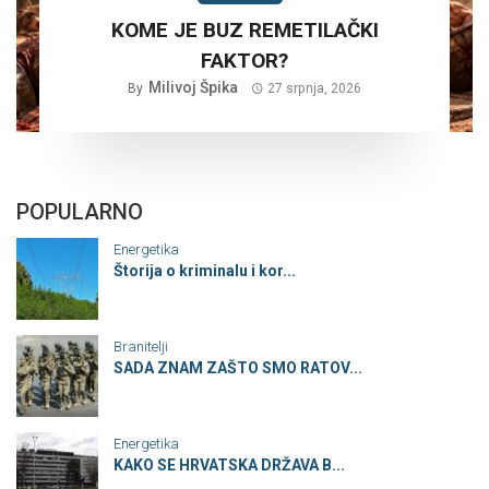
KOME JE BUZ REMETILAČKI
FAKTOR?
Milivoj Špika
By
27 srpnja, 2026
POPULARNO
Energetika
Štorija o kriminalu i kor...
Branitelji
SADA ZNAM ZAŠTO SMO RATOV...
Energetika
KAKO SE HRVATSKA DRŽAVA B...