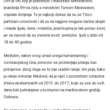
Ovo je čin, koji je pokrenulo i realiziralo Ministarstvo
branitelja RH na čelu s ministrom Tomom Medvedom,
vrijedan divljenja. To je najbolji dokaz da su se Titovi
partizani osvećivali i da su na najgore moguće načine ubijali
i mlade ljude, žene i mladiće, pred kojima je tek počeo život,
jer se navodi da su vraćene kosti pretežno ljudi u dobi od
18 do 40 godina.
Međutim, nakon ovog iznad svega humanitarnog i
civilizacijskog čina, ponovno se postavljaju pitanja, kao
primjerice: zbog čega se to nije uradilo ranije, tim prije, kako
je rekao ministar Medved, da je riječ o posmrtnim ostacima
žrtava ekshumiranih od 2013. do 2017., koje su sve do ovih
dana bile pohranjene u kosturnici na mariborskom groblju
Dobrava.