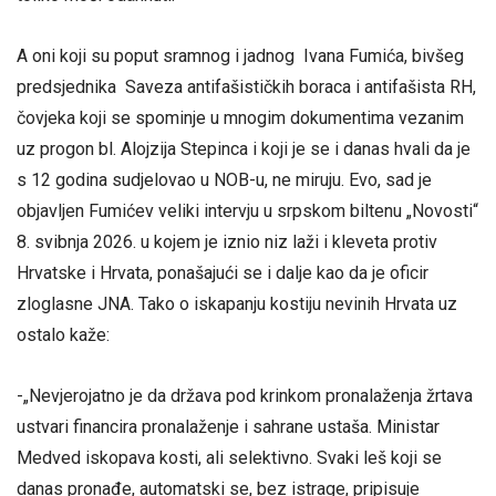
A oni koji su poput sramnog i jadnog Ivana Fumića, bivšeg
predsjednika Saveza antifašističkih boraca i antifašista RH,
čovjeka koji se spominje u mnogim dokumentima vezanim
uz progon bl. Alojzija Stepinca i koji je se i danas hvali da je
s 12 godina sudjelovao u NOB-u, ne miruju. Evo, sad je
objavljen Fumićev veliki intervju u srpskom biltenu „Novosti“
8. svibnja 2026. u kojem je iznio niz laži i kleveta protiv
Hrvatske i Hrvata, ponašajući se i dalje kao da je oficir
zloglasne JNA. Tako o iskapanju kostiju nevinih Hrvata uz
ostalo kaže:
-„Nevjerojatno je da država pod krinkom pronalaženja žrtava
ustvari financira pronalaženje i sahrane ustaša. Ministar
Medved iskopava kosti, ali selektivno. Svaki leš koji se
danas pronađe, automatski se, bez istrage, pripisuje