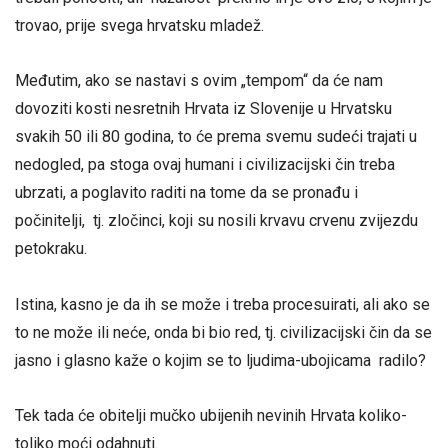
trovao, prije svega hrvatsku mladež.
Međutim, ako se nastavi s ovim „tempom“ da će nam
dovoziti kosti nesretnih Hrvata iz Slovenije u Hrvatsku
svakih 50 ili 80 godina, to će prema svemu sudeći trajati u
nedogled, pa stoga ovaj humani i civilizacijski čin treba
ubrzati, a poglavito raditi na tome da se pronađu i
počinitelji, tj. zločinci, koji su nosili krvavu crvenu zvijezdu
petokraku.
Istina, kasno je da ih se može i treba procesuirati, ali ako se
to ne može ili neće, onda bi bio red, tj. civilizacijski čin da se
jasno i glasno kaže o kojim se to ljudima-ubojicama radilo?
Tek tada će obitelji mučko ubijenih nevinih Hrvata koliko-
toliko moći odahnuti.