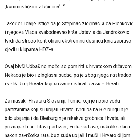
„komunističkim zločinima“…“.
Također i dalje ističe da je Stepinac zločinac, a da Plenković
i njegova Vlada svakodnevno krše Ustav, a da Jandroković
tvrdi da strogo kontroliraju ekstremnu desnicu koja zapravo
sjedi u klupama HDZ-a.
Ovaj bivši Udbaš ne može se pomiriti s hrvatskom državom.
Nekada je bio i zloglasni sudac, pa je zbog njega nastradao
i veliki broj Hrvata, koji su samo isticali da su – Hrvati.
Za masakr Hrvata u Sloveniji, Fumić, koji je nosio vodu
partizanima koji su ubijali Hrvate, tvrdi da na Bleiburgu nije
bilo ubijanja i da Bleiburg nije nikakva grobnica Hrvata, ali
priznaje da su Titovi partizani, čujte sad ovo, nekoliko dana
nakon završetka rata, bez suda ubijali i mučili Hrvate diljem