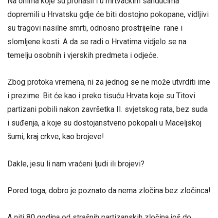
Na onima koje su pronašli i u mrtvačkim sanducima
dopremili u Hrvatsku gdje će biti dostojno pokopane, vidljivi
su tragovi nasilne smrti, odnosno prostrijelne rane i
slomljene kosti. A da se radi o Hrvatima vidjelo se na
temelju osobnih i vjerskih predmeta i odjeće.
Zbog protoka vremena, ni za jednog se ne može utvrditi ime
i prezime. Bit će kao i preko tisuću Hrvata koje su Titovi
partizani pobili nakon završetka II. svjetskog rata, bez suda
i suđenja, a koje su dostojanstveno pokopali u Maceljskoj
šumi, kraj crkve, kao brojeve!
Dakle, jesu li nam vraćeni ljudi ili brojevi?
Pored toga, dobro je poznato da nema zločina bez zločinca!
A niti 80 godina od strašnih partizanskih zločina još do