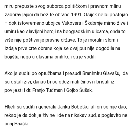
miru prepuste svog suborca političkom i pravnom mlinu –
zaboravljajući da bez te obrane 1991. Osijek ne bi postojao
– dok istovremeno ubojice Vukovara i Škabrnje mirno žive i
umiru kao slavljeni heroji na beogradskim ulicama, onda to
više nije poštivanje pravne države. To je moralni slom i
izdaja prve crte obrane koja se ovaj put nije dogodila na
bojištu, nego u glavama onih koji su je vodili.
Ako je suditi po optužbama i presudi Branimiru Glavašu, da
su ostali živi, danas bi se oduzimali činovi i brisali iz
povijesti i dr. Franjo Tuđman i Gojko Šušak.
Htjeli su suditi i generalu Janku Bobetku, ali on se nije dao,
rekao je da dok je živ ne ide na nikakav sud, a poglavito ne
onaj Haaški.