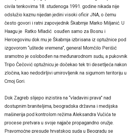
civila tenkovima 18. studenoga 1991. godine nikada nije
odslužio kaznu nijedan jedini visoki oficir JNA, o čemu
često govori i ratni zapovjednik Škabrnje Marko Miljanić. U
Haagu je Ratko Mladić osuđen samo za Bosnu i
Hercegovinu dok mu je Škabrnja izbrisana iz optužnice pod
izgovorom “uštede vremena”, general Momčilo Perišić
sramotno je oslobođen na međunarodnom sudu, a pukovnik
Tripo Čečović optužnicu je dočekao tek tri desetljeća nakon
zločina, kao nedodirljivi umirovljenik na sigurnom teritoriju u
Crnoj Gori.
Dok Zagreb slijepo inzistira na “vladavini prava” nad
dostupnim braniteljima, beogradska državna i medijska
mašinerija pod kontrolom režima Aleksandra Vučića te
procese pretvara u svoje najjače propagandno oružje.
Pravomoćne presude hrvatskog suda u Beogradu se