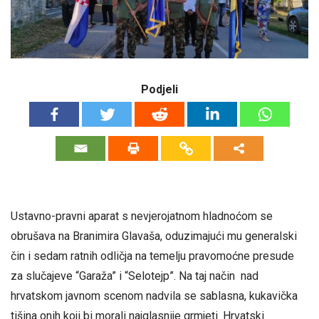
Podjeli
Ustavno-pravni aparat s nevjerojatnom hladnoćom se
obrušava na Branimira Glavaša, oduzimajući mu generalski
čin i sedam ratnih odličja na temelju pravomoćne presude
za slučajeve “Garaža” i “Selotejp”. Na taj način nad
hrvatskom javnom scenom nadvila se sablasna, kukavička
tišina onih koji bi morali najglasnije grmjeti. Hrvatski