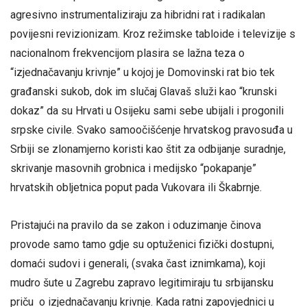
agresivno instrumentaliziraju za hibridni rat i radikalan
povijesni revizionizam. Kroz režimske tabloide i televizije s
nacionalnom frekvencijom plasira se lažna teza o
“izjednačavanju krivnje” u kojoj je Domovinski rat bio tek
građanski sukob, dok im slučaj Glavaš služi kao “krunski
dokaz” da su Hrvati u Osijeku sami sebe ubijali i progonili
srpske civile. Svako samoočišćenje hrvatskog pravosuđa u
Srbiji se zlonamjerno koristi kao štit za odbijanje suradnje,
skrivanje masovnih grobnica i medijsko “pokapanje”
hrvatskih obljetnica poput pada Vukovara ili Škabrnje.
Pristajući na pravilo da se zakon i oduzimanje činova
provode samo tamo gdje su optuženici fizički dostupni,
domaći sudovi i generali, (svaka čast iznimkama), koji
mudro šute u Zagrebu zapravo legitimiraju tu srbijansku
priču o izjednačavanju krivnje. Kada ratni zapovjednici u