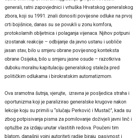
generali, ratni zapovjednici i vrhuška Hrvatskog generalskog
zbora, koji su 1991. znali donositi povijesne odluke na prvoj
crti bojišnice, danas su se povukli u zonu komfora,
protokolarnih obljetnica i polaganja vijenaca. Njihov potpuni
izostanak reakcije – odbijanje da javno ustanu i uobliče
jasan stav, bilo u smjeru obrane povijesnog konteksta
obrane Osijeka, bilo u smjeru jasne osude – razotkriva
duboku moralnu kapitulaciju generalskog staleža pred
političkim odlukama i birokratskim automatizmom.
Ova sramotna šutnja, vjerujte, izravna je posljedica straha i
oportunizma koji je paralizirao generalske krugove nakon
lekcije koju su primili u “slučaju Perković i Mustač”, kada su
zbog potpisivanja pisma za pomilovanje doživjeli javni linč i
optužbe za izdaju unutar vlastitih redova. Poučeni tim
blatom, današnji vojni autoriteti radije biraju pasivnost i