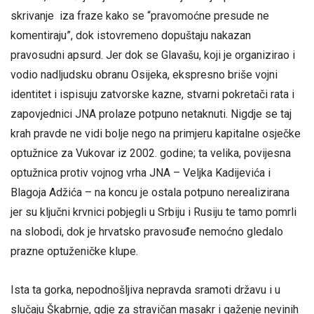
skrivanje iza fraze kako se “pravomoćne presude ne
komentiraju”, dok istovremeno dopuštaju nakazan
pravosudni apsurd. Jer dok se Glavašu, koji je organizirao i
vodio nadljudsku obranu Osijeka, ekspresno briše vojni
identitet i ispisuju zatvorske kazne, stvarni pokretači rata i
zapovjednici JNA prolaze potpuno netaknuti. Nigdje se taj
krah pravde ne vidi bolje nego na primjeru kapitalne osječke
optužnice za Vukovar iz 2002. godine; ta velika, povijesna
optužnica protiv vojnog vrha JNA – Veljka Kadijevića i
Blagoja Adžića – na koncu je ostala potpuno nerealizirana
jer su ključni krvnici pobjegli u Srbiju i Rusiju te tamo pomrli
na slobodi, dok je hrvatsko pravosuđe nemoćno gledalo
prazne optuženičke klupe.
Ista ta gorka, nepodnošljiva nepravda sramoti državu i u
slučaju Škabrnje, gdje za stravičan masakr i gaženje nevinih