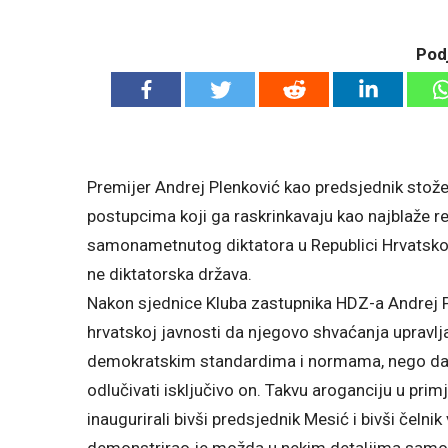
Podj
Premijer Andrej Plenković kao predsjednik stože
postupcima koji ga raskrinkavaju kao najblaže reč
samonametnutog diktatora u Republici Hrvatskoj 
ne diktatorska država.
Nakon sjednice Kluba zastupnika HDZ-a Andrej P
hrvatskoj javnosti da njegovo shvaćanja upravl
demokratskim standardima i normama, nego da 
odlučivati isključivo on. Takvu aroganciju u pri
inaugurirali bivši predsjednik Mesić i bivši čel