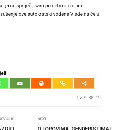
a ga se spriječi, sam po sebi može biti
 i rušenje ove autokratski vođene Vlade na čelu
eli
0
149
REVIOUS
NEXT
ZOR I
O LOPOVIMA, GENDERISTIMA I