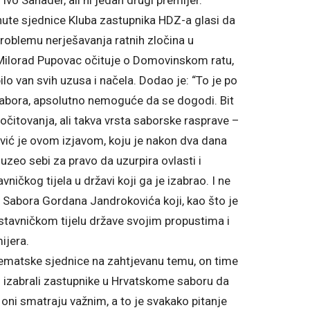
o Sanader, ali ni jedan drugi premijer.
ute sjednice Kluba zastupnika HDZ-a glasi da
problemu nerješavanja ratnih zločina u
 Milorad Pupovac očituje o Domovinskom ratu,
bilo van svih uzusa i načela. Dodao je: “To je po
abora, apsolutno nemoguće da se dogodi. Bit
 očitovanja, ali takva vrsta saborske rasprave –
vić je ovom izjavom, koju je nakon dva dana
uzeo sebi za pravo da uzurpira ovlasti i
ičkog tijela u državi koji ga je izabrao. I ne
 Sabora Gordana Jandrokovića koji, kao što je
edstavničkom tijelu države svojim propustima i
ijera.
tematske sjednice na zahtjevanu temu, on time
su izabrali zastupnike u Hrvatskome saboru da
 oni smatraju važnim, a to je svakako pitanje