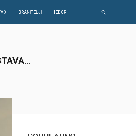
TVO
BRANITELJI
IZBORI
USTAVA…