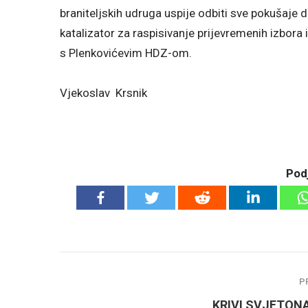
braniteljskih udruga uspije odbiti sve pokušaje d
katalizator za raspisivanje prijevremenih izbora
s Plenkovićevim HDZ-om.
Vjekoslav Krsnik
Podj
P
KRIVI SVJETONA