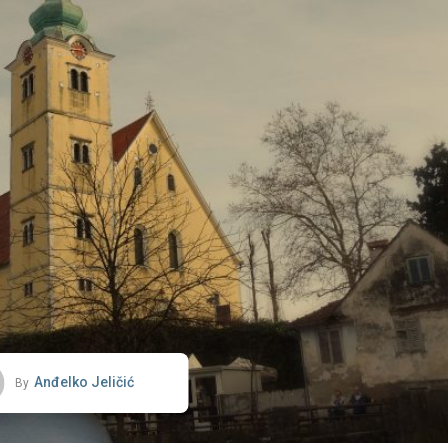
Anđelko Jeličić
By