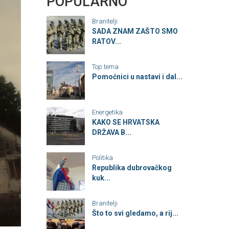
POPULARNO
Branitelji
SADA ZNAM ZAŠTO SMO
RATOV...
Top tema
Pomoćnici u nastavi i dal...
Energetika
KAKO SE HRVATSKA
DRŽAVA B...
Politika
Republika dubrovačkog
kuk...
Branitelji
Što to svi gledamo, a rij...