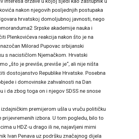
v interesa države u kojoj sjedi kao zastupnik u
nkovića nakon njegovih posljednjih postupaka
odgovara hrvatskoj domoljubnoj javnosti, nego
u Memoranduma2 Srpske akademije nauka i
ti Plenkovićeva reakcija nakon što je na
 nazočan Milorad Pupovac srbijanski
ku s nacističlom Njemačkom. Hrvatski
 „što je previše, previše je“, ali nije ništa
titi dostojanstvo Republike Hrvatske. Posebna
objede i domovinske zahvalnosti na Dan
pu i da zbog toga on i njegov SDSS ne snose
 izdajničkim premijerom ušla u vruču političku
je prijevremenih izbora. U tom pogledu, bilo to
ima u HDZ-u drago ili ne, najavljeni mirni
nik Ivan Penava uz podršku značajnog dijela