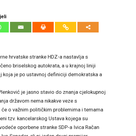
eli
rne hrvatske stranke HDZ-a nastavlja s
eno briselskog autokrata, a u krajnoj liniji
koja je po ustavnoj definiciji demokratska a
lenković je jasno stavio do znanja cjelokupnoj
janja državom nema nikakve veze s
će o važnim političkim problemima i temama
mjeni tzv. kancelarskog Ustava kojega su
nik vodeće oporbene stranke SDP-a Ivica Račan