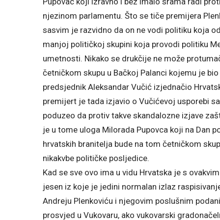
Pupovac koji izravno i bez imalo srama radi proti
njezinom parlamentu. Što se tiče premijera Ple
sasvim je razvidno da on ne vodi politiku koja 
manjoj političkoj skupini koja provodi politik
umetnosti. Nikako se drukčije ne može protumači
četničkom skupu u Bačkoj Palanci kojemu je bio
predsjednik Aleksandar Vučić izjednačio Hrvats
premijert je tada izjavio o Vučićevoj usporebi samo
poduzeo da protiv takve skandalozne izjave zaš
je u tome uloga Milorada Pupovca koji na Dan p
hrvatskih branitelja bude na tom četničkom sku
nikakvbe političke posljedice.
Kad se sve ovo ima u vidu Hrvatska je s ovakvim
jesen iz koje je jedini normalan izlaz raspisivan
Andreju Plenkoviću i njegovim poslušnim podanic
prosvjed u Vukovaru, ako vukovarski gradonačel