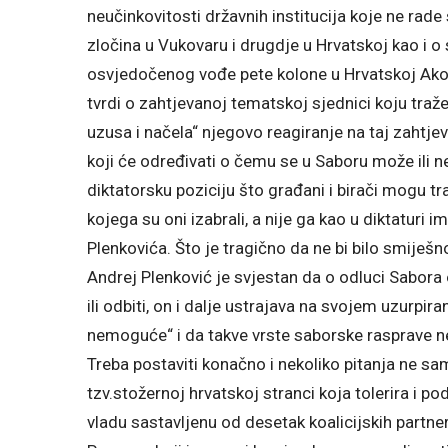
neučinkovitosti državnih institucija koje ne rad
zločina u Vukovaru i drugdje u Hrvatskoj kao i 
osvjedočenog vođe pete kolone u Hrvatskoj Ako j
tvrdi o zahtjevanoj tematskoj sjednici koju traže
uzusa i načela“ njegovo reagiranje na taj zahtjev
koji će određivati o čemu se u Saboru može ili ne
diktatorsku poziciju što građani i birači mogu t
kojega su oni izabrali, a nije ga kao u diktaturi 
Plenkovića. Što je tragično da ne bi bilo smije
Andrej Plenković je svjestan da o odluci Sabora o
ili odbiti, on i dalje ustrajava na svojem uzurpi
nemoguće“ i da takve vrste saborske rasprave ne 
Treba postaviti konačno i nekoliko pitanja ne s
tzv.stožernoj hrvatskoj stranci koja tolerira i p
vladu sastavljenu od desetak koalicijskih partne