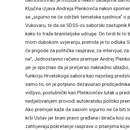
demonstrirao je možda u nekim detaljima samo Iv
Ključna izjava Andreja Plenkovića nakon spomen
se „sigurno ne će održati tematska sjednica“ o 
Vukovaru, te da se SDSS-ov saborski zastupnik
kako to traže braniteljske udruge. On tvrdi bi to 
mom dubokom uvjerenju, premda je to odluka S
će prigode za političke rasprave, za intervjue, za
ne”, Jednostavno rečeno premijer Andrej Plenko
jer je spoznao da je pretjerao naknadno ublažio, 
funkciju Hrvatskoga sabora kao najvišeg predstavn
samo to, on je potpuno dezavuirao predsjednika
vidljivo, poslušnički kao Plenkovićev lutak u pr
nedjelovanjem provodi autokratsku politiku prem
Ako premijer kaže da sasvim sigurno ne će biti 
krši Ustav jer brani pravo građana i birača koji 
zahtijevaju pokretanje rasprave o pitanjima koje