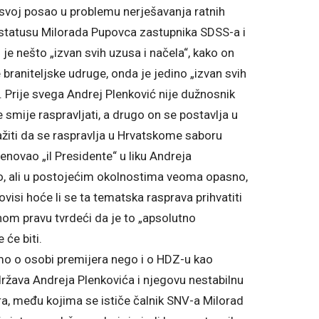
e svoj posao u problemu nerješavanja ratnih
o statusu Milorada Pupovca zastupnika SDSS-a i
e nešto „izvan svih uzusa i načela“, kako on
 braniteljske udruge, onda je jedino „izvan svih
. Prije svega Andrej Plenković nije dužnosnik
 smije raspravljati, a drugo on se postavlja u
ražiti da se raspravlja u Hrvatskome saboru
imenovao „il Presidente“ u liku Andreja
šno, ali u postojećim okolnostima veoma opasno,
visi hoće li se ta tematska rasprava prihvatiti
ranom pravu tvrdeći da je to „apsolutno
će biti.
amo o osobi premijera nego i o HDZ-u kao
održava Andreja Plenkovića i njegovu nestabilnu
ra, među kojima se ističe čalnik SNV-a Milorad