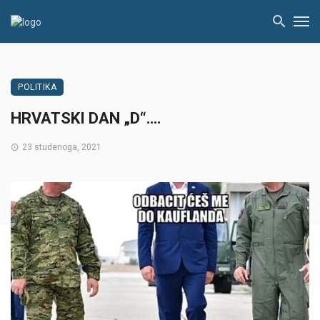
POLITIKA
HRVATSKI DAN „D“….
23 studenoga, 2021