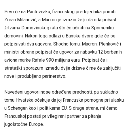
Prvo će na Pantovčaku, francuskog predsjednika primiti
Zoran Milanović, a Macron je izrazio želju da oda počast
žrtvama Domovinskog rata što će učiniti na Spomeniku
domovini. Nakon toga odlazi u Banske dvore gdje će se
potpisivati dva ugovora. Shodno tomu, Macron, Plenković i
ministri obrane potpisat će ugovor za nabavku 12 borbenih
aviona marke Rafale 990 milijuna eura. Potpisat će i
strateški sporazum između dvije države čime će zaključiti
nove i produbljeno partnerstvo.
Navedeni ugovori nose određene prednosti, pa sukladno
tomu Hrvatska očekuje da joj Francuska pomogne pri ulasku
u Schengen kao i politikama EU. S druge strane, mi ćemo
Francuskoj postati privilegirani partner za pitanja
jugoistočne Europe.