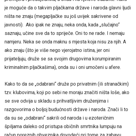
je moguće da o takvim pljačkama države i naroda glavni ljudi
ništa ne znaju (megapljačke su još uvijek sakrivene od
javnosti). Ako ipak ne znaju, neka onda, kada „slučajno“
saznaju, učine sve da to spriječe. Oni to ne rade. I nemaju
namjeru. Neka se onda maknu s mjesta koja nisu za njih. A
ako znaju (što je više nego vjerojatno istina, jer oni
prijateljuju, druže se sa svojim drugovima korumpiranim
kriminalnim pljačkašima), onda su i oni umočeni u afere.
Kako to da se „odabrani“ druže po privatnim (ili stranačkim)
tzv. klubovima, koji po sebi ne moraju značiti ništa loše, ako
se sve odvija u skladu s prihvatljivim druženjima i
razgovorima o boljoj budućnosti države i naroda. Znači li to
da su se „odabrani“ sakrili od naroda i u ezoteričnim
špiljama daleko od pristupa običnih smrtnika lumpuju na
račun poreznih obveznika dovodeći pri tome za zabavu