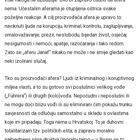
nema. Učestalim aferama je otupljena oštrica svake
poželjne reakcije. A cilj proizvođača afera je upravo to:
naviknuti ljude na korupciju, kriminal, kontrolu, zaglupljivanje,
omalovažavanje, prezir, neslobodu, bijedan život, osjećaj
nesigurnosti i nemoći, apatije, razočaranja i tako redom.
Zato se „aferu Janaf“ nikako ne može i ne smije gledati kao
neki izolirani slučaj.
Tko su proizvođači afera? Ljudi iz kriminalnog i koruptivnog
miljea vlasti, a to su gotovo svi poslušnici velikog vođe
(„Führera“) ili drugih (kolo)vođa. Nepoćudni i neposlušni ili
ne mogu doći blizu vođi ili su eliminirani čim pokažu trunku
savjesnosti da odlučuju samostalno u skladu s ovlastima
koje im pripadaju. Toga nema u Hrvatskoj. To je duhovni
totalitarizam tzv. političkih elita, a zapravo moralno
najbjednijeg sloja društva (moralni talog – u Bosni se to