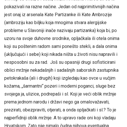
pokazivali na razne načine. Jedan od najprimitivnijih načina
jest onaj iz arsenala Kate Partizanke ili Kate Ambrozije
(ambroziju kao biljku koja mnogima stvara alergijske
probleme u Slavoniji inače nazivaju partizanka) koja bi, po
uzoru na svoje duhovne srodnike, opljačkala ili otela onima
koji su poštenim radom sami ponešto stekli, a dala onima
(uključujući i sebe) koji nikada ništa u životi nisu napravili i
nesposobni su za rad. Još su opasniji drugi sofisticirani
oblici mržnje nekadašnjih i sadašnjih saborskih zastupnika
petokrakaša (ali i drugih) koji izgledaju kao ovce u vučjim
kožama, „šarmantni“ pozeri i moderni poganci, sluge bez
svojega ja, ulizice, podrepaši i sl. Koji je veći oblik mržnje
prema jednom narodu i državi nego ga omalovažavati,
prezirati, obezpraviti, otjerati, a onda opljačkati i sl.? To je
najperfidniji oblik mržnje. A to upravo rade oni koji vladaju
Hrvatskom. Zato nije nimalo čudna njihova eventualna