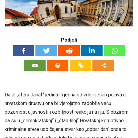
Podjeli
Da je „afera Janaf“ jedina ili jedna od vrlo rijetkih pojava u
hrvatskom društvu ona bi vjerojatno zadobila veću
pozornost u javnosti i ozbiljnost reakcija na nju. S obzirom
da su u „demokratskoj“ i „stabilnoj“ Hrvatskoj koruptivne i
kriminalne afere uobičajena stvar kao „dobar dan“ onda to
više nikoga ne uzbuđuje. Bilo bi zapravo čudno da afera