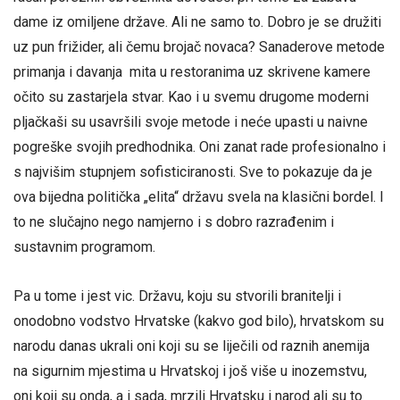
dame iz omiljene države. Ali ne samo to. Dobro je se družiti
uz pun frižider, ali čemu brojač novaca? Sanaderove metode
primanja i davanja mita u restoranima uz skrivene kamere
očito su zastarjela stvar. Kao i u svemu drugome moderni
pljačkaši su usavršili svoje metode i neće upasti u naivne
pogreške svojih predhodnika. Oni zanat rade profesionalno i
s najvišim stupnjem sofisticiranosti. Sve to pokazuje da je
ova bijedna politička „elita“ državu svela na klasični bordel. I
to ne slučajno nego namjerno i s dobro razrađenim i
sustavnim programom.
Pa u tome i jest vic. Državu, koju su stvorili branitelji i
onodobno vodstvo Hrvatske (kakvo god bilo), hrvatskom su
narodu danas ukrali oni koji su se liječili od raznih anemija
na sigurnim mjestima u Hrvatskoj i još više u inozemstvu,
oni koji su onda, a i sada, mrzili Hrvatsku i narod ali su to