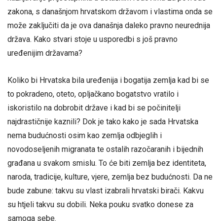
zakona, s današnjom hrvatskom državom i vlastima onda se
može zaključiti da je ova današnja daleko pravno neurednija
država. Kako stvari stoje u usporedbi s još pravno
uređenijim državama?
Koliko bi Hrvatska bila uređenija i bogatija zemlja kad bi se
to pokradeno, oteto, opljačkano bogatstvo vratilo i
iskoristilo na dobrobit države i kad bi se počinitelji
najdrastičnije kaznili? Dok je tako kako je sada Hrvatska
nema budućnosti osim kao zemlja odbjeglih i
novodoseljenih migranata te ostalih razočaranih i bijednih
građana u svakom smislu. To će biti zemlja bez identiteta,
naroda, tradicije, kulture, vjere, zemlja bez budućnosti. Da ne
bude zabune: takvu su vlast izabrali hrvatski birači. Kakvu
su htjeli takvu su dobili. Neka pouku svatko donese za
samoga sebe.