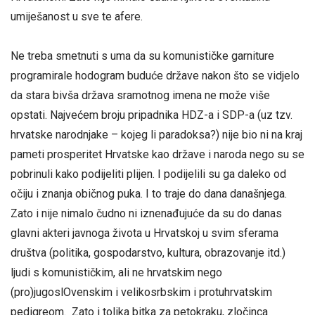
umiješanost u sve te afere.
Ne treba smetnuti s uma da su komunističke garniture
programirale hodogram buduće države nakon što se vidjelo
da stara bivša država sramotnog imena ne može više
opstati. Najvećem broju pripadnika HDZ-a i SDP-a (uz tzv.
hrvatske narodnjake – kojeg li paradoksa?) nije bio ni na kraj
pameti prosperitet Hrvatske kao države i naroda nego su se
pobrinuli kako podijeliti plijen. I podijelili su ga daleko od
očiju i znanja običnog puka. I to traje do dana današnjega.
Zato i nije nimalo čudno ni iznenađujuće da su do danas
glavni akteri javnoga života u Hrvatskoj u svim sferama
društva (politika, gospodarstvo, kultura, obrazovanje itd.)
ljudi s komunističkim, ali ne hrvatskim nego
(pro)jugoslOvenskim i velikosrbskim i protuhrvatskim
pedigreom. Zato i tolika bitka za petokraku, zločinca