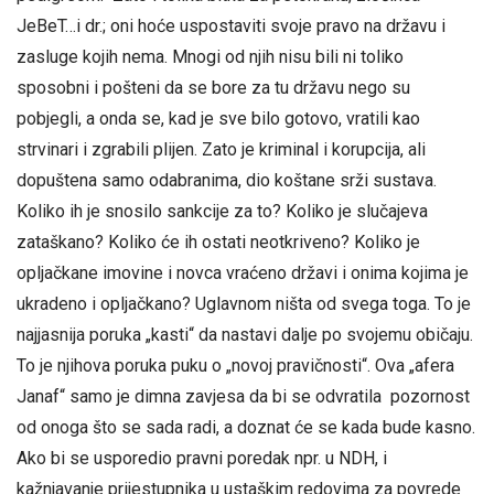
JeBeT…i dr.; oni hoće uspostaviti svoje pravo na državu i
zasluge kojih nema. Mnogi od njih nisu bili ni toliko
sposobni i pošteni da se bore za tu državu nego su
pobjegli, a onda se, kad je sve bilo gotovo, vratili kao
strvinari i zgrabili plijen. Zato je kriminal i korupcija, ali
dopuštena samo odabranima, dio koštane srži sustava.
Koliko ih je snosilo sankcije za to? Koliko je slučajeva
zataškano? Koliko će ih ostati neotkriveno? Koliko je
opljačkane imovine i novca vraćeno državi i onima kojima je
ukradeno i opljačkano? Uglavnom ništa od svega toga. To je
najjasnija poruka „kasti“ da nastavi dalje po svojemu običaju.
To je njihova poruka puku o „novoj pravičnosti“. Ova „afera
Janaf“ samo je dimna zavjesa da bi se odvratila pozornost
od onoga što se sada radi, a doznat će se kada bude kasno.
Ako bi se usporedio pravni poredak npr. u NDH, i
kažnjavanje prijestupnika u ustaškim redovima za povrede