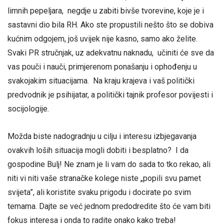
limnih pepeljara, negdje u zabiti bivše tvorevine, koje je i
sastavni dio bila RH. Ako ste propustili nešto što se dobiva
kućnim odgojem, još uvijek nije kasno, samo ako želite.
Svaki PR stručnjak, uz adekvatnu naknadu, učiniti će sve da
vas pouči i nauči, primjerenom ponašanju i ophođenju u
svakojakim situacijama. Na kraju krajeva i vaš politički
predvodnik je psihijatar, a politički tajnik profesor povijesti i
socijologije.
Možda biste nadogradnju u cilju i interesu izbjegavanja
ovakvih loših situacija mogli dobiti i besplatno? I da
gospodine Bulj! Ne znam je li vam do sada to tko rekao, ali
niti vi niti vaše stranačke kolege niste „popili svu pamet
svijeta”, ali koristite svaku prigodu i docirate po svim
temama. Dajte se već jednom predodredite što će vam biti
fokus interesa i onda to radite onako kako treba!