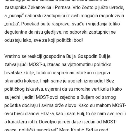
zastupnika Zekanovića i Pernara. Vrlo često pljušte uvrede,
a „pucaju“ saborski zastupnici iz svih mogućih raspoloživih
„oružja“. Ponekad su te rasprave, svađe i vrijeđanja toliko
degutantne da nisu gledljive, no saborski zastupnici ne
odustaju lako, sve za koji politički bod!
Vratimo se reakciji gospodina Bulja. Gospodin Bulj je
zahvaljujući MOST-u, izašao na vjetrometinu političke
hrvatske zbilje, totalno nespreman isto kao i njegovi
stranački kolege. I njih same je uspijeh iznenadio! Bez
političkog iskustva, uvjereni da su moralna vertikala i kako
su jedni i jedini MOST-ovci zajedno s Buljem od samog
početka dociraju i svima drže slovo. Kako su mahom MOST-
ovci bivši članovi HDZ-a, kao i sam Bulj, to će nam sve reći i
o karakteru istih. Dovoljno je reći da je i jedan od MOST-
ovaca „politički suncokret“ Maro Kristić. Srđ je grad,