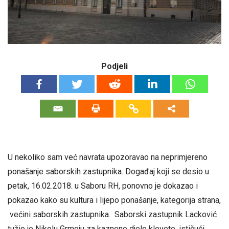
Podjeli
U nekoliko sam već navrata upozoravao na neprimjereno
ponašanje saborskih zastupnika. Događaj koji se desio u
petak, 16.02.2018. u Saboru RH, ponovno je dokazao i
pokazao kako su kultura i lijepo ponašanje, kategorija strana,
većini saborskih zastupnika. Saborski zastupnik Lacković
tužio je Nikolu Grmoju za kazneno djelo klevete, ističući