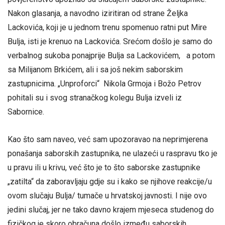
Nakon glasanja, a navodno iziritiran od strane Željka
Lackovića, koji je u jednom trenu spomenuo ratni put Mire
Bulja, isti je krenuo na Lackovića. Srećom došlo je samo do
verbalnog sukoba ponajprije Bulja sa Lackovićem, a potom
sa Milijanom Brkićem, ali i sa još nekim saborskim
zastupnicima. „Unproforci“ Nikola Grmoja i Božo Petrov
pohitali su i svog stranačkog kolegu Bulja izveli iz
Sabornice.
Kao što sam naveo, već sam upozoravao na neprimjerena
ponašanja saborskih zastupnika, ne ulazeći u raspravu tko je
u pravu ili u krivu, već što je to što saborske zastupnike
„zatilta“ da zaboravljaju gdje su i kako se njihove reakcije/u
ovom slučaju Bulja/ tumače u hrvatskoj javnosti. I nije ovo
jedini slučaj, jer ne tako davno krajem mjeseca studenog do
fizičkog je skoro obračuna došlo između saborskih