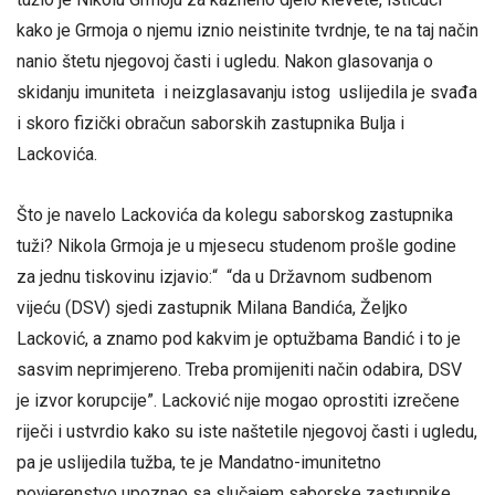
kako je Grmoja o njemu iznio neistinite tvrdnje, te na taj način
nanio štetu njegovoj časti i ugledu. Nakon glasovanja o
skidanju imuniteta i neizglasavanju istog uslijedila je svađa
i skoro fizički obračun saborskih zastupnika Bulja i
Lackovića.
Što je navelo Lackovića da kolegu saborskog zastupnika
tuži? Nikola Grmoja je u mjesecu studenom prošle godine
za jednu tiskovinu izjavio:“ “da u Državnom sudbenom
vijeću (DSV) sjedi zastupnik Milana Bandića, Željko
Lacković, a znamo pod kakvim je optužbama Bandić i to je
sasvim neprimjereno. Treba promijeniti način odabira, DSV
je izvor korupcije”. Lacković nije mogao oprostiti izrečene
riječi i ustvrdio kako su iste naštetile njegovoj časti i ugledu,
pa je uslijedila tužba, te je Mandatno-imunitetno
povjerenstvo upoznao sa slučajem saborske zastupnike.