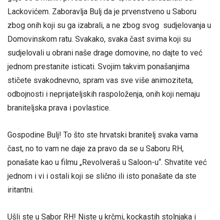
Lackovićem. Zaboravlja Bulj da je prvenstveno u Saboru
zbog onih koji su ga izabrali, a ne zbog svog sudjelovanja u
Domovinskom ratu. Svakako, svaka čast svima koji su
sudjelovali u obrani naše drage domovine, no dajte to već
jednom prestanite isticati. Svojim takvim ponašanjima
stičete svakodnevno, spram vas sve više animoziteta,
odbojnosti i neprijateljskih raspoloženja, onih koji nemaju
braniteljska prava i povlastice.
Gospodine Bulj! To što ste hrvatski branitelj svaka vama
čast, no to vam ne daje za pravo da se u Saboru RH,
ponašate kao u filmu „Revolveraš u Saloon-u“. Shvatite već
jednom i vi i ostali koji se slično ili isto ponašate da ste
iritantni.
Ušli ste u Sabor RH! Niste u krčmi, kockastih stolnjaka i