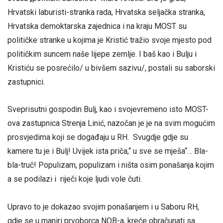
Hrvatski laburisti-stranka rada, Hrvatska seljačka stranka,
Hrvatska demoktarska zajednica i na kraju MOST su
političke stranke u kojima je Kristić tražio svoje mjesto pod
političkim suncem naše lijepe zemlje. I baš kao i Bulju i
Kristiću se posrećilo/ u bivšem sazivu/, postali su saborski
zastupnici.
Sveprisutni gospodin Bulj, kao i svojevremeno isto MOST-
ova zastupnica Strenja Linić, nazočan je je na svim mogućim
prosvjedima koji se događaju u RH. Svugdje gdje su
kamere tu je i Bulj! Uvijek ista priča,“ u sve se mješa“… Bla-
bla-truč! Populizam, populizam i ništa osim ponašanja kojim
a se podilazi i riječi koje ljudi vole čuti.
Upravo to je dokazao svojim ponašanjem i u Saboru RH,
gdje se u maniri prvoborca NOB-a, kreće obračunati sa