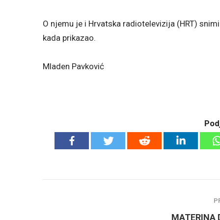
O njemu je i Hrvatska radiotelevizija (HRT) snim
kada prikazao.
Mladen Pavković
Podj
P
MATERINA 