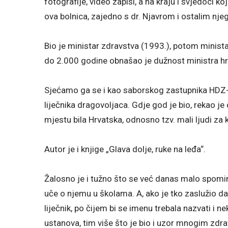
fotografije, video zapisi, a na kraju i svjedoci k
ova bolnica, zajedno s dr. Njavrom i ostalim nj
Bio je ministar zdravstva (1993.), potom minist
do 2.000 godine obnašao je dužnost ministra hrv
Sjećamo ga se i kao saborskog zastupnika HDZ-a,
liječnika dragovoljaca. Gdje god je bio, rekao je
mjestu bila Hrvatska, odnosno tzv. mali ljudi za
Autor je i knjige „Glava dolje, ruke na leđa“.
Žalosno je i tužno što se već danas malo spomin
uče o njemu u školama. A, ako je tko zaslužio da
liječnik, po čijem bi se imenu trebala nazvati i 
ustanova, tim više što je bio i uzor mnogim zdr