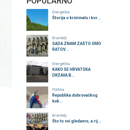
POPULARNO
Energetika
Štorija o kriminalu i kor...
Branitelji
SADA ZNAM ZAŠTO SMO
RATOV...
Energetika
KAKO SE HRVATSKA
DRŽAVA B...
Politika
Republika dubrovačkog
kuk...
Branitelji
Što to svi gledamo, a rij...