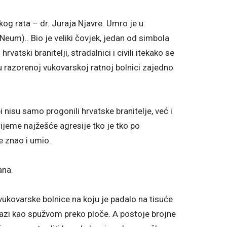
og rata – dr. Juraja Njavre. Umro je u
Neum).. Bio je veliki čovjek, jedan od simbola
atski branitelji, stradalnici i civili itekako se
 u razorenoj vukovarskoj ratnoj bolnici zajedno
i nisu samo progonili hrvatske branitelje, već i
 vrijeme najžešće agresije tko je tko po
e znao i umio.
ana.
vukovarske bolnice na koju je padalo na tisuće
prelazi kao spužvom preko ploče. A postoje brojne