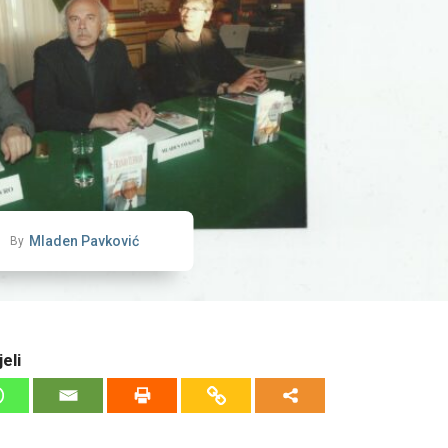
Mladen Pavković
By
eli