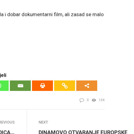
ila i dobar dokumentarni film, ali zasad se malo
eli
0
134
REVIOUS
NEXT
DICA…
DINAMOVO OTVARANJE EUROPSKE