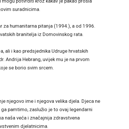
oji mogu potvrditi kroz kakav je pakao prošla
egovim suradnicima.
ar za humanitarna pitanja (1994.), a od 1996.
atskih branitelja iz Domovinskog rata.
 ali i kao predsjednika Udruge hrvatskih
 dr. Andrija Hebrang, uvijek mu je na prvom
 koje se borio svim srcem.
je njegovo ime i njegova velika djela. Djeca ne
 ga pamtimo, zaslužio je to ovaj legendarni
neka naša veća i značajnija zdravstvena
avstvenim djelatnicima.