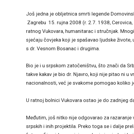
Još jedna je obljetnica smrti legende Domovinsk
Zagrebu 15. rujna 2008 (r. 2.7. 1938, Cerovica, 
ratnog Vukovara, humanitarac i stručnjak. Mnogi hrv
sjećaju čovjeka koji je spašavao ljudske živote,
s dr. Vesnom Bosanac i drugima.
Bio je i u srpskom zatočeništvu, što znači da Srb
takve kakav je bio dr. Njavro, koji nije pitao ni u
nacionalnosti, već je svakome pomogao koliko j
U ratnoj bolnici Vukovara ostao je do zadnjeg d
Međutim, još nitko nije odgovarao za razaranje 
srpskih i inih projektila. Preko toga se i dalje 