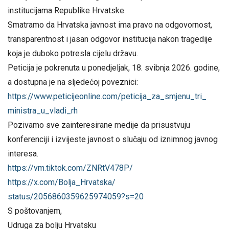
institucijama Republike Hrvatske.
Smatramo da Hrvatska javnost ima pravo na odgovornost,
transparentnost i jasan odgovor institucija nakon tragedije
koja je duboko potresla cijelu državu.
Peticija je pokrenuta u ponedjeljak, 18. svibnja 2026. godine,
a dostupna je na sljedećoj poveznici:
https://www.peticijeonline.
com/peticija_za_smjenu_tri_
ministra_u_vladi_rh
Pozivamo sve zainteresirane medije da prisustvuju
konferenciji i izvijeste javnost o slučaju od iznimnog javnog
interesa.
https://vm.tiktok.com/
ZNRtV478P/
https://x.com/Bolja_Hrvatska/
status/2056860359625974059?s=
20
S poštovanjem,
Udruga za bolju Hrvatsku