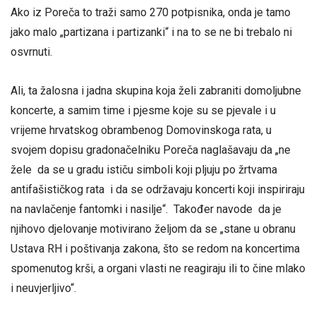
Ako iz Poreča to traži samo 270 potpisnika, onda je tamo
jako malo „partizana i partizanki“ i na to se ne bi trebalo ni
osvrnuti.
Ali, ta žalosna i jadna skupina koja želi zabraniti domoljubne
koncerte, a samim time i pjesme koje su se pjevale i u
vrijeme hrvatskog obrambenog Domovinskoga rata, u
svojem dopisu gradonačelniku Poreča naglašavaju da „ne
žele da se u gradu ističu simboli koji pljuju po žrtvama
antifašističkog rata i da se održavaju koncerti koji inspiriraju
na navlačenje fantomki i nasilje“. Također navode da je
njihovo djelovanje motivirano željom da se „stane u obranu
Ustava RH i poštivanja zakona, što se redom na koncertima
spomenutog krši, a organi vlasti ne reagiraju ili to čine mlako
i neuvjerljivo“.