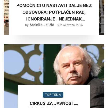
POMOĆNICI U NASTAVI I DALJE BEZ
ODGOVORA: POTPLAĆEN RAD,
IGNORIRANJE I NEJEDNAK
Anđelko Jeličić
TRETMAN…
By
2 kolovoza, 2026
TOP TEMA
CIRKUS ZA JAVNOST….