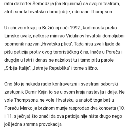
ratni dezerter Šerbedžija (na Brijunima) sa svojim teatrom,
ali ih smeta hrvatsko domoljublje, odnosno Thompson.
U njihovom kraju, u Božičnoj noći 1992., kod mosta preko
Limske uvale, netko je minirao Vidulinov hrvatski domoljubni
spomenik nazvan „Hrvatska ptica“. Tada nisu zvali ljude da
pišu peticiju protiv ovog terorističkog čina. Inače u Poreču i
drugdje u Istri i danas se nažalost tu i tamo pišu parole
„Srbija-Italija“, „Istra je Republika“ i tome slično.
Ono što je nekada radio kontraverzni i svestrani saborski
zastupnik Damir Kajin to se u ovom kraju nastavlja i dalje. Ne
vole Thompsona, ne vole Hrvatsku, a unatoč toga baš u
Poreču Marko je brzinom munje rasprodao dva koncerta (10.
i 11. siječnja) što znači da ova peticija nije ništa drugo nego
još jedna sramna provokacija.