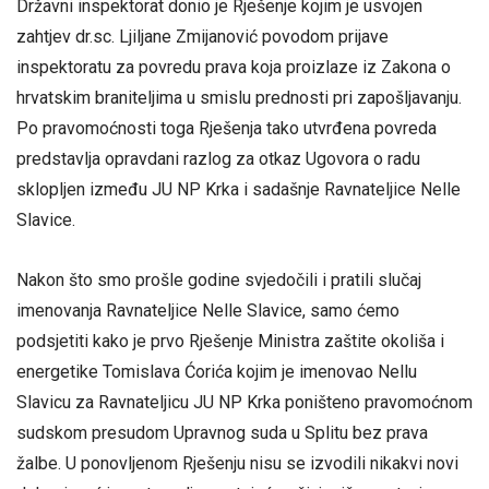
Državni inspektorat donio je Rješenje kojim je usvojen
zahtjev dr.sc. Ljiljane Zmijanović povodom prijave
inspektoratu za povredu prava koja proizlaze iz Zakona o
hrvatskim braniteljima u smislu prednosti pri zapošljavanju.
Po pravomoćnosti toga Rješenja tako utvrđena povreda
predstavlja opravdani razlog za otkaz Ugovora o radu
sklopljen između JU NP Krka i sadašnje Ravnateljice Nelle
Slavice.
Nakon što smo prošle godine svjedočili i pratili slučaj
imenovanja Ravnateljice Nelle Slavice, samo ćemo
podsjetiti kako je prvo Rješenje Ministra zaštite okoliša i
energetike Tomislava Ćorića kojim je imenovao Nellu
Slavicu za Ravnateljicu JU NP Krka poništeno pravomoćnom
sudskom presudom Upravnog suda u Splitu bez prava
žalbe. U ponovljenom Rješenju nisu se izvodili nikakvi novi