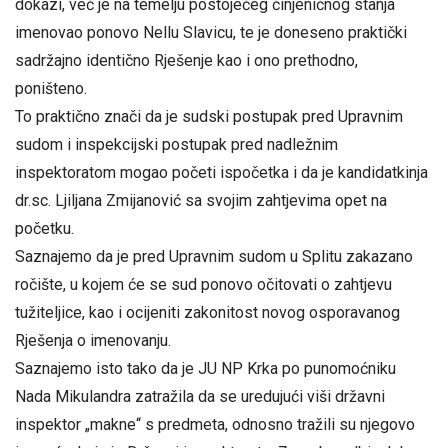
dokazi, već je na temelju postojećeg činjeničnog stanja
imenovao ponovo Nellu Slavicu, te je doneseno praktički
sadržajno identično Rješenje kao i ono prethodno,
poništeno.
To praktično znači da je sudski postupak pred Upravnim
sudom i inspekcijski postupak pred nadležnim
inspektoratom mogao početi ispočetka i da je kandidatkinja
dr.sc. Ljiljana Zmijanović sa svojim zahtjevima opet na
početku.
Saznajemo da je pred Upravnim sudom u Splitu zakazano
ročište, u kojem će se sud ponovo očitovati o zahtjevu
tužiteljice, kao i ocijeniti zakonitost novog osporavanog
Rješenja o imenovanju.
Saznajemo isto tako da je JU NP Krka po punomoćniku
Nada Mikulandra zatražila da se uredujući viši državni
inspektor „makne“ s predmeta, odnosno tražili su njegovo