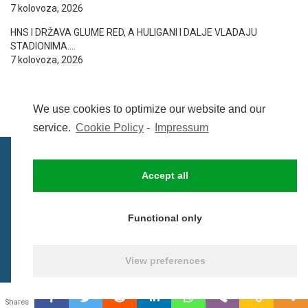
7 kolovoza, 2026
HNS I DRŽAVA GLUME RED, A HULIGANI I DALJE VLADAJU
STADIONIMA….
7 kolovoza, 2026
We use cookies to optimize our website and our
service.
Cookie Policy
-
Impressum
Accept all
IMPRESSUM
UVIJETI KORIŠTENJA
COOKIE POLICY (EU)
Functional only
© BezCenzure 2017 - Izradio i održava
Inpendio
View preferences
0
Shares