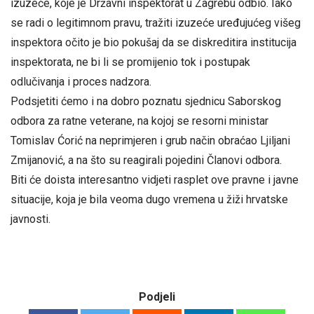
izuzeće, koje je Državni inspektorat u Zagrebu odbio. Iako
se radi o legitimnom pravu, tražiti izuzeće uređujućeg višeg
inspektora očito je bio pokušaj da se diskreditira institucija
inspektorata, ne bi li se promijenio tok i postupak
odlučivanja i proces nadzora.
Podsjetiti ćemo i na dobro poznatu sjednicu Saborskog
odbora za ratne veterane, na kojoj se resorni ministar
Tomislav Ćorić na neprimjeren i grub način obraćao Ljiljani
Zmijanović, a na što su reagirali pojedini Članovi odbora.
Biti će doista interesantno vidjeti rasplet ove pravne i javne
situacije, koja je bila veoma dugo vremena u žiži hrvatske
javnosti.
Podjeli