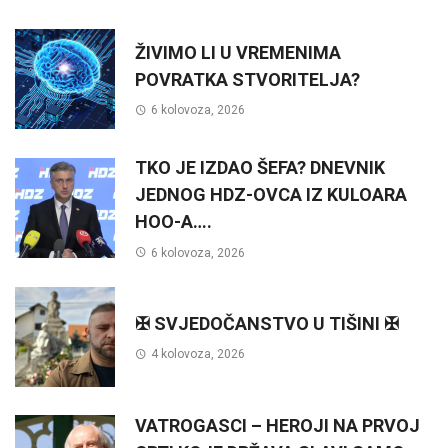
ŽIVIMO LI U VREMENIMA
POVRATKA STVORITELJA?
6 kolovoza, 2026
TKO JE IZDAO ŠEFA? DNEVNIK
JEDNOG HDZ-OVCA IZ KULOARA
HOO-A….
6 kolovoza, 2026
✠ SVJEDOČANSTVO U TIŠINI ✠
4 kolovoza, 2026
VATROGASCI – HEROJI NA PRVOJ