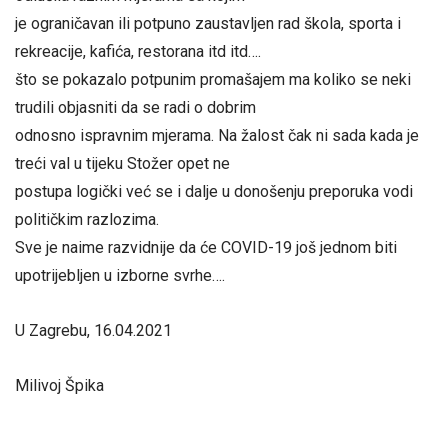
je ograničavan ili potpuno zaustavljen rad škola, sporta i
rekreacije, kafića, restorana itd itd….
što se pokazalo potpunim promašajem ma koliko se neki
trudili objasniti da se radi o dobrim
odnosno ispravnim mjerama. Na žalost čak ni sada kada je
treći val u tijeku Stožer opet ne
postupa logički već se i dalje u donošenju preporuka vodi
političkim razlozima.
Sve je naime razvidnije da će COVID-19 još jednom biti
upotrijebljen u izborne svrhe….
U Zagrebu, 16.04.2021
Milivoj Špika