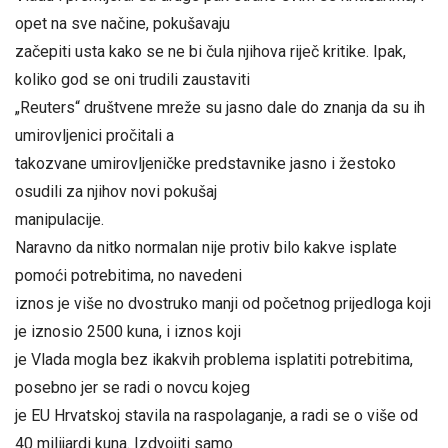
opet na sve načine, pokušavaju
začepiti usta kako se ne bi čula njihova riječ kritike. Ipak,
koliko god se oni trudili zaustaviti
„Reuters“ društvene mreže su jasno dale do znanja da su ih
umirovljenici pročitali a
takozvane umirovljeničke predstavnike jasno i žestoko
osudili za njihov novi pokušaj
manipulacije.
Naravno da nitko normalan nije protiv bilo kakve isplate
pomoći potrebitima, no navedeni
iznos je više no dvostruko manji od početnog prijedloga koji
je iznosio 2500 kuna, i iznos koji
je Vlada mogla bez ikakvih problema isplatiti potrebitima,
posebno jer se radi o novcu kojeg
je EU Hrvatskoj stavila na raspolaganje, a radi se o više od
40 milijardi kuna. Izdvojiti samo