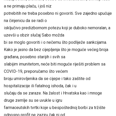
a ne primaju plaću, i još niz
potrebitih ne treba posebno ni govoriti. Sve zajedno upućuje
na činjenicu da se radi o
isključivo predizbornom potezu koji je duboko nemoralan, a
uzevši u obzir slučaj Sabo možda
bi se moglo govoriti i o nečemu što podliježe sankcijama.
Kako je jasno da bez cijepljenja što je moguće većeg broja
građana, posebno starijih i svih sa
slabijim imunitetom, neće biti moguće riješiti problem sa
COVID-19, preporučamo što većem
broju umirovljenika da se cijepe i tako zaštite od
hospitalizacije ili fatalnog ishoda, čak i u
slučaju da se zaraze. Na žalost i Hrvatska kao i mnoge
druge zemlje su se uvukle u igru
farmaceutskih tvrtki koje u bespoštednoj borbi za tržište
odnosno profit ne zaziru čak ni od