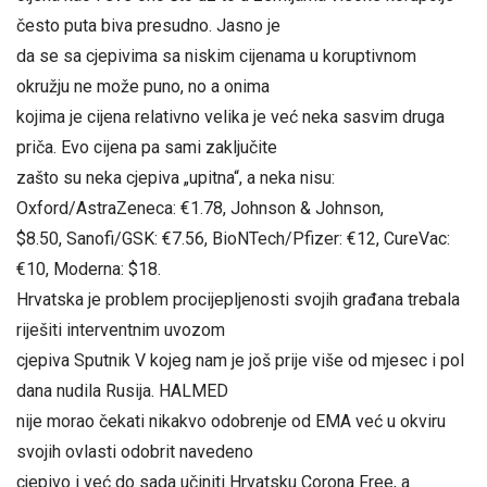
često puta biva presudno. Jasno je
da se sa cjepivima sa niskim cijenama u koruptivnom
okružju ne može puno, no a onima
kojima je cijena relativno velika je već neka sasvim druga
priča. Evo cijena pa sami zaključite
zašto su neka cjepiva „upitna“, a neka nisu:
Oxford/AstraZeneca: €1.78, Johnson & Johnson,
$8.50, Sanofi/GSK: €7.56, BioNTech/Pfizer: €12, CureVac:
€10, Moderna: $18.
Hrvatska je problem procijepljenosti svojih građana trebala
riješiti interventnim uvozom
cjepiva Sputnik V kojeg nam je još prije više od mjesec i pol
dana nudila Rusija. HALMED
nije morao čekati nikakvo odobrenje od EMA već u okviru
svojih ovlasti odobrit navedeno
cjepivo i već do sada učiniti Hrvatsku Corona Free, a