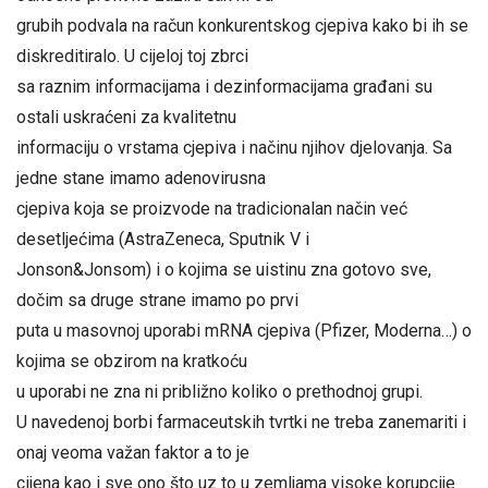
grubih podvala na račun konkurentskog cjepiva kako bi ih se
diskreditiralo. U cijeloj toj zbrci
sa raznim informacijama i dezinformacijama građani su
ostali uskraćeni za kvalitetnu
informaciju o vrstama cjepiva i načinu njihov djelovanja. Sa
jedne stane imamo adenovirusna
cjepiva koja se proizvode na tradicionalan način već
desetljećima (AstraZeneca, Sputnik V i
Jonson&Jonsom) i o kojima se uistinu zna gotovo sve,
dočim sa druge strane imamo po prvi
puta u masovnoj uporabi mRNA cjepiva (Pfizer, Moderna…) o
kojima se obzirom na kratkoću
u uporabi ne zna ni približno koliko o prethodnoj grupi.
U navedenoj borbi farmaceutskih tvrtki ne treba zanemariti i
onaj veoma važan faktor a to je
cijena kao i sve ono što uz to u zemljama visoke korupcije