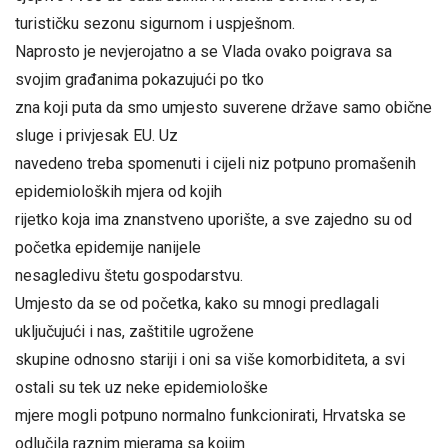
turističku sezonu sigurnom i uspješnom.
Naprosto je nevjerojatno a se Vlada ovako poigrava sa
svojim građanima pokazujući po tko
zna koji puta da smo umjesto suverene države samo obične
sluge i privjesak EU. Uz
navedeno treba spomenuti i cijeli niz potpuno promašenih
epidemioloških mjera od kojih
rijetko koja ima znanstveno uporište, a sve zajedno su od
početka epidemije nanijele
nesagledivu štetu gospodarstvu.
Umjesto da se od početka, kako su mnogi predlagali
uključujući i nas, zaštitile ugrožene
skupine odnosno stariji i oni sa više komorbiditeta, a svi
ostali su tek uz neke epidemiološke
mjere mogli potpuno normalno funkcionirati, Hrvatska se
odlučila raznim mjerama sa kojim