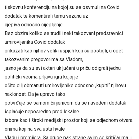
tiskovnu konferenciju na kojoj su se osvrnuli na Covid
dodatak te komentirali temu vezanu uz
cjepiva odnosno cijepljenje.
Bez obzira koliko se trudili neki takozvani predstavnici
umirovljenika Covid dodatak
prikazati kao njihov veliki uspjeh koji su postigli, u opet
takozvanim pregovorima sa Vladom,
jasno je da su svi akteri uključeni u priču odigrali jednu
politički veoma prljavu igru kojoj je
očito cilj obmanuti umirovljenike odnosno „kupiti“ njihovu
naklonost. Da je upravo tako
potvrđuje se samom činjenicom da se navedeni dodatak
isplaćuje neposredno pred lokalne
izbore kao i široki medijski prostor koji se odjednom otvara
onima koji na sva usta hvale
Vladu i premijera. Sa druge pak strane svim se kritičarima, i