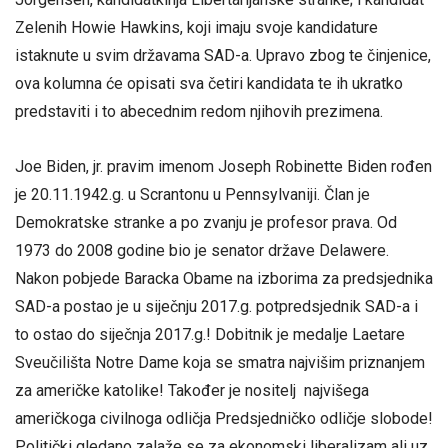
Zelenih Howie Hawkins, koji imaju svoje kandidature
istaknute u svim državama SAD-a. Upravo zbog te činjenice,
ova kolumna će opisati sva četiri kandidata te ih ukratko
predstaviti i to abecednim redom njihovih prezimena.
Joe Biden, jr. pravim imenom Joseph Robinette Biden rođen
je 20.11.1942.g. u Scrantonu u Pennsylvaniji. Član je
Demokratske stranke a po zvanju je profesor prava. Od
1973 do 2008 godine bio je senator države Delawere.
Nakon pobjede Baracka Obame na izborima za predsjednika
SAD-a postao je u siječnju 2017.g. potpredsjednik SAD-a i
to ostao do siječnja 2017.g.! Dobitnik je medalje Laetare
Sveučilišta Notre Dame koja se smatra najvišim priznanjem
za američke katolike! Također je nositelj najvišega
američkoga civilnoga odličja Predsjedničko odličje slobode!
Politički gledano zalaže se za ekonomski liberalizam ali uz