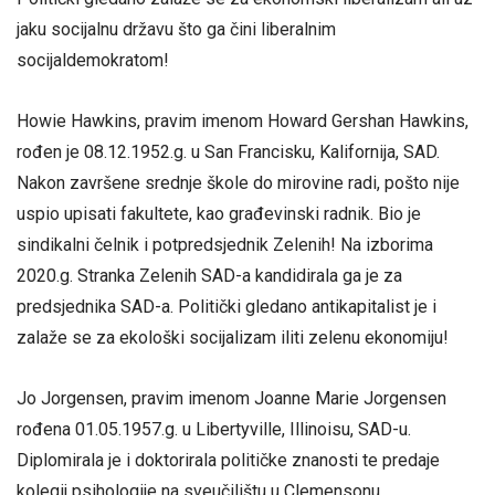
jaku socijalnu državu što ga čini liberalnim
socijaldemokratom!
Howie Hawkins, pravim imenom Howard Gershan Hawkins,
rođen je 08.12.1952.g. u San Francisku, Kalifornija, SAD.
Nakon završene srednje škole do mirovine radi, pošto nije
uspio upisati fakultete, kao građevinski radnik. Bio je
sindikalni čelnik i potpredsjednik Zelenih! Na izborima
2020.g. Stranka Zelenih SAD-a kandidirala ga je za
predsjednika SAD-a. Politički gledano antikapitalist je i
zalaže se za ekološki socijalizam iliti zelenu ekonomiju!
Jo Jorgensen, pravim imenom Joanne Marie Jorgensen
rođena 01.05.1957.g. u Libertyville, Illinoisu, SAD-u.
Diplomirala je i doktorirala političke znanosti te predaje
kolegij psihologije na sveučilištu u Clemensonu.