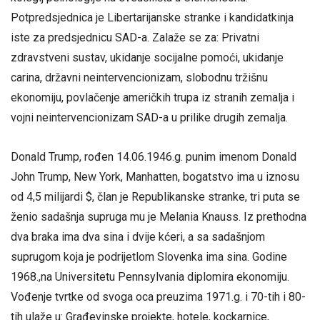
Potpredsjednica je Libertarijanske stranke i kandidatkinja
iste za predsjednicu SAD-a. Zalaže se za: Privatni
zdravstveni sustav, ukidanje socijalne pomoći, ukidanje
carina, državni neintervencionizam, slobodnu tržišnu
ekonomiju, povlačenje američkih trupa iz stranih zemalja i
vojni neintervencionizam SAD-a u prilike drugih zemalja.
Donald Trump, rođen 14.06.1946.g. punim imenom Donald
John Trump, New York, Manhatten, bogatstvo ima u iznosu
od 4,5 milijardi $, član je Republikanske stranke, tri puta se
ženio sadašnja supruga mu je Melania Knauss. Iz prethodna
dva braka ima dva sina i dvije kćeri, a sa sadašnjom
suprugom koja je podrijetlom Slovenka ima sina. Godine
1968.,na Universitetu Pennsylvania diplomira ekonomiju.
Vođenje tvrtke od svoga oca preuzima 1971.g. i 70-tih i 80-
tih ulaže u: Građevinske projekte, hotele, kockarnice,