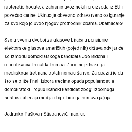
rasteretio bogate, a zabranio uvoz nekih proizvoda iz EU i
povećao carine. Ukinuo je obvezno zdravstveno osiguranje
za sve koje je uveo njegov prethodnik obama, Obamacare!
Sve u svemu dvoboj za glasove birača a ponajprije
elektorske glasove američkih (pojedinih) država odvijat će
se između demokratskoga kandidata Joe Bidena i
republikanca Donalda Trumpa. Zbog nejednakoga
medijskoga tretmana ostali nemaju šanse. Za opaziti je da
što se bliže finali izbora trećima opada popularnost, a
demokratski i republikanski kandidat zbog: Izbornoga
sustava, utjecaja medija i bipolarnoga sustava jačaju.
Jadranko Paškvan-Stjepanović, mag.iur.