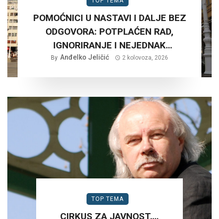
TOP TEMA
POMOĆNICI U NASTAVI I DALJE BEZ
ODGOVORA: POTPLAĆEN RAD,
IGNORIRANJE I NEJEDNAK
Anđelko Jeličić
TRETMAN…
By
2 kolovoza, 2026
TOP TEMA
CIRKUS ZA JAVNOST….