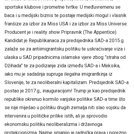
sportske klubove i prometne tvrtke. U međuvremenu se
baca i u medijski biznis te postaje medijski mogul i vlasnik
franšize za izbor za Miss USA i za izbor za Miss Universe.
Producent je i reality show Pripravnik (The Appentice).
Kandidat je Republikanaca za predsjednika SAD-a 2015.g.
zalaže se za antiimigrantsku politiku te uskraćivanje viza i
ulaska u SAD pripadnicima islamske vjere zbog ”straha od
Džihada” te za podizanje zida između SAD-a i Meksika,
iako mu je sadašnja supruga ilegalna imigrantkinja iz
Slovenije, te za neoliberalni kapitalizam. Predsjednik SAD-a
postao je 2017.g., inauguracijom! Trump je kao predsjednik
republike okrenuo kormilo vanjske politike SAD-a time što
se nije miješao u politiku drugih zemalja niti slao vojsku da
intervenira u političke prilike istih, ali je sprovodio
ekonomsku politiku neoliberalizma i državnoga
protekcionizma. Naime smanjio je radnička prava i porezno