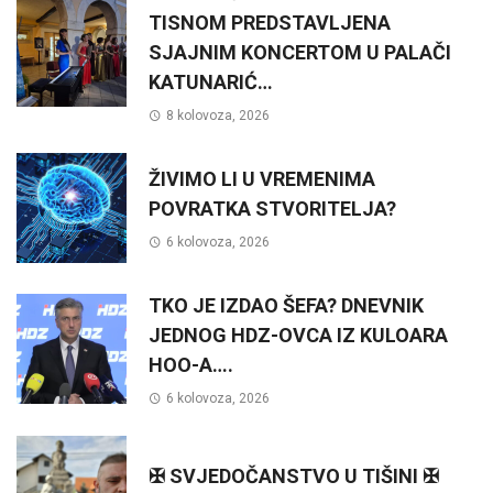
TISNOM PREDSTAVLJENA
SJAJNIM KONCERTOM U PALAČI
KATUNARIĆ…
8 kolovoza, 2026
ŽIVIMO LI U VREMENIMA
POVRATKA STVORITELJA?
6 kolovoza, 2026
TKO JE IZDAO ŠEFA? DNEVNIK
JEDNOG HDZ-OVCA IZ KULOARA
HOO-A….
6 kolovoza, 2026
✠ SVJEDOČANSTVO U TIŠINI ✠