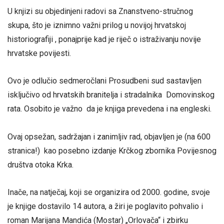
U knjizi su objedinjeni radovi sa Znanstveno-stručnog
skupa, što je iznimno važni prilog u novijoj hrvatskoj
historiografiji , ponajprije kad je riječ o istraživanju novije
hrvatske povijesti.
Ovo je odlučio sedmeročlani Prosudbeni sud sastavljen
isključivo od hrvatskih branitelja i stradalnika Domovinskog
rata. Osobito je važno da je knjiga prevedena i na engleski.
Ovaj opsežan, sadržajan i zanimljiv rad, objavljen je (na 600
stranica!) kao posebno izdanje Krčkog zbornika Povijesnog
društva otoka Krka.
Inače, na natječaj, koji se organizira od 2000. godine, svoje
je knjige dostavilo 14 autora, a žiri je poglavito pohvalio i
roman Marijana Mandića (Mostar) „Orlovača“ i zbirku