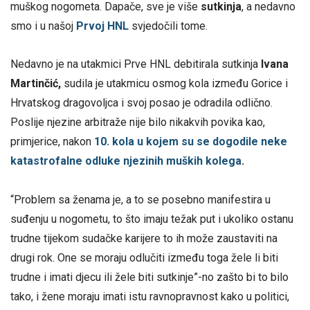
muškog nogometa. Dapače, sve je više
sutkinja
, a nedavno
smo i u našoj
Prvoj HNL
svjedočili tome.
Nedavno je na utakmici Prve HNL debitirala sutkinja
Ivana
Martinčić,
sudila je utakmicu osmog kola između Gorice i
Hrvatskog dragovoljca i svoj posao je odradila odlično.
Poslije njezine arbitraže nije bilo nikakvih povika kao,
primjerice, nakon
10. kola u kojem su se dogodile neke
katastrofalne odluke njezinih muških kolega
.
“Problem sa ženama je, a to se posebno manifestira u
suđenju u nogometu, to što imaju težak put i ukoliko ostanu
trudne tijekom sudačke karijere to ih može zaustaviti na
drugi rok. One se moraju odlučiti između toga žele li biti
trudne i imati djecu ili žele biti sutkinje”-no zašto bi to bilo
tako, i žene moraju imati istu ravnopravnost kako u politici,