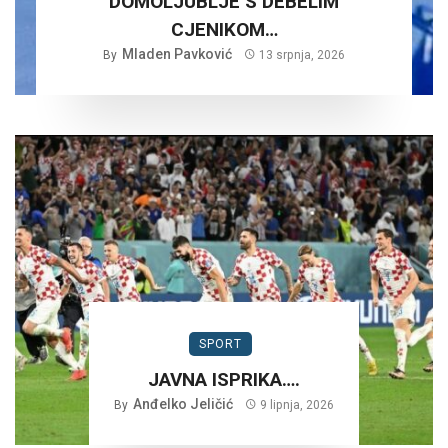
DOMOLJUBLJE S DEBELIM
CJENIKOM…
Mladen Pavković
By
13 srpnja, 2026
SPORT
JAVNA ISPRIKA….
Anđelko Jeličić
By
9 lipnja, 2026