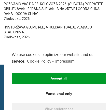
POZIVAMO VAS DA 08. KOLOVOZA 2026. (SUBOTA) POPRATITE
OBILJEŽAVANJE “DANA SJEĆANJA NA ŽRTVE LOGORA GLINA-
DANA LOGORA GLINA”….
7 kolovoza, 2026
HNS I DRŽAVA GLUME RED, A HULIGANI I DALJE VLADAJU
STADIONIMA….
7 kolovoza, 2026
We use cookies to optimize our website and our
service.
Cookie Policy
-
Impressum
Accept all
IMPRESSUM
UVIJETI KORIŠTENJA
COOKIE POLICY (EU)
Functional only
© BezCenzure 2017 - Izradio i održava
Inpendio
View preferences