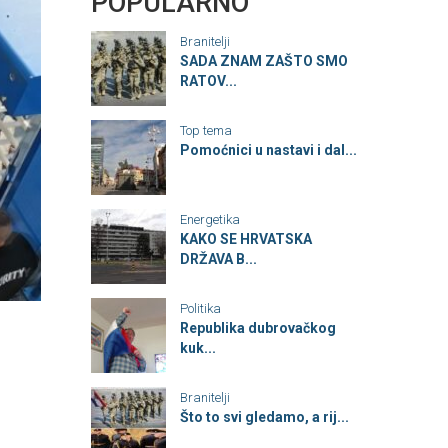
POPULARNO
Branitelji
SADA ZNAM ZAŠTO SMO
RATOV...
Top tema
Pomoćnici u nastavi i dal...
Energetika
KAKO SE HRVATSKA
DRŽAVA B...
Politika
Republika dubrovačkog
kuk...
Branitelji
Što to svi gledamo, a rij...