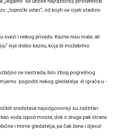
„legalno“ se unose najrazličitiji pirotehnički
zv. „topnički udari“, od kojih se cijeli stadion
u svezi i nekog privedu. Kazne nisu male, ali
iju“ nije dobio kaznu, koja bi možebitno
 ozbiljno ne nastrada, bilo zbog pogrešnog
amjerno pogoditi nekog gledatelja ili igrača u -
ničkih sredstava najodgovorniji su zaštitari.
ze kao voda ispod mosta, dok s druge pak strane
ične i mirne gledatelja, pa čak žene i djecu!