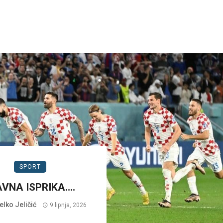
SPORT
AVNA ISPRIKA….
lko Jeličić
9 lipnja, 2026