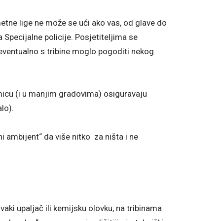
tne lige ne može se ući ako vas, od glave do
a Specijalne policije. Posjetiteljima se
 eventualno s tribine moglo pogoditi nekog
icu (i u manjim gradovima) osiguravaju
lo).
i ambijent“ da više nitko za ništa i ne
svaki upaljač ili kemijsku olovku, na tribinama