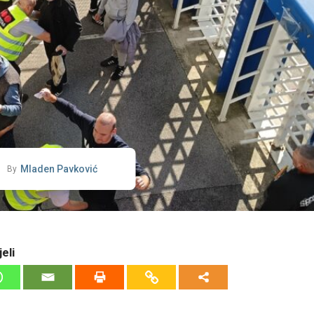
Mladen Pavković
By
eli