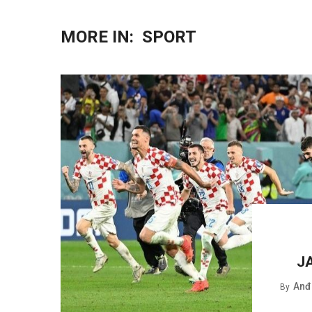
MORE IN:
SPORT
J
Anđe
By