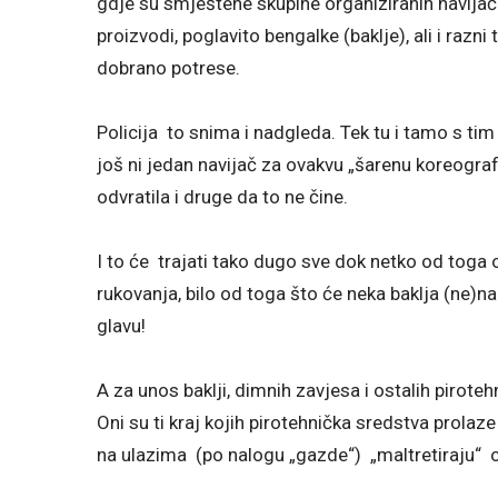
gdje su smještene skupine organiziranih navijača 
proizvodi, poglavito bengalke (baklje), ali i razni t
dobrano potrese.
Policija to snima i nadgleda. Tek tu i tamo s tim 
još ni jedan navijač za ovakvu „šarenu koreograf
odvratila i druge da to ne čine.
I to će trajati tako dugo sve dok netko od toga
rukovanja, bilo od toga što će neka baklja (ne)n
glavu!
A za unos baklji, dimnih zavjesa i ostalih piroteh
Oni su ti kraj kojih pirotehnička sredstva prola
na ulazima (po nalogu „gazde“) „maltretiraju“ ob