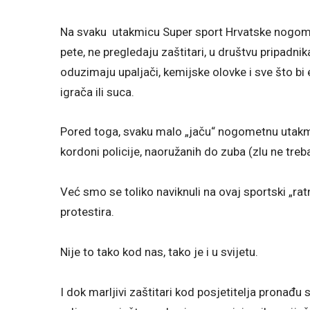
Na svaku utakmicu Super sport Hrvatske nogome
pete, ne pregledaju zaštitari, u društvu pripadnik
oduzimaju upaljači, kemijske olovke i sve što bi
igrača ili suca.
Pored toga, svaku malo „jaču“ nogometnu utakm
kordoni policije, naoružanih do zuba (zlu ne treba
Već smo se toliko naviknuli na ovaj sportski „ratn
protestira.
Nije to tako kod nas, tako je i u svijetu.
I dok marljivi zaštitari kod posjetitelja pronađu 