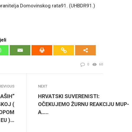
 branitelja Domovinskog rata91. (UHBDR91.)
eli
0
60
REVIOUS
NEXT
NAŠIH”
HRVATSKI SUVERENISTI:
KOJ (
OČEKUJEMO ŽURNU REAKCIJU MUP-
TOPOM
A…..
 EU )…