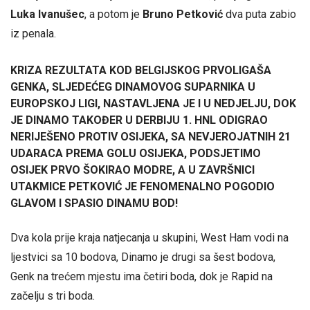
Luka Ivanušec
, a potom je
Bruno Petković
dva puta zabio
iz penala.
KRIZA REZULTATA KOD BELGIJSKOG PRVOLIGAŠA
GENKA, SLJEDEĆEG DINAMOVOG SUPARNIKA U
EUROPSKOJ LIGI, NASTAVLJENA JE I U NEDJELJU, DOK
JE DINAMO TAKOĐER U DERBIJU 1. HNL ODIGRAO
NERIJEŠENO PROTIV OSIJEKA, SA NEVJEROJATNIH 21
UDARACA PREMA GOLU OSIJEKA, PODSJETIMO
OSIJEK PRVO ŠOKIRAO MODRE, A U ZAVRŠNICI
UTAKMICE PETKOVIĆ JE FENOMENALNO POGODIO
GLAVOM I SPASIO DINAMU BOD!
Dva kola prije kraja natjecanja u skupini, West Ham vodi na
ljestvici sa 10 bodova, Dinamo je drugi sa šest bodova,
Genk na trećem mjestu ima četiri boda, dok je Rapid na
začelju s tri boda.