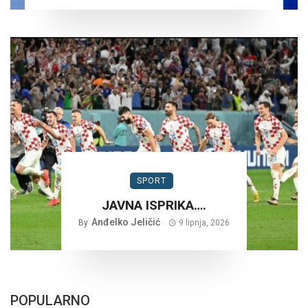
SPORT
JAVNA ISPRIKA….
Anđelko Jeličić
By
9 lipnja, 2026
POPULARNO