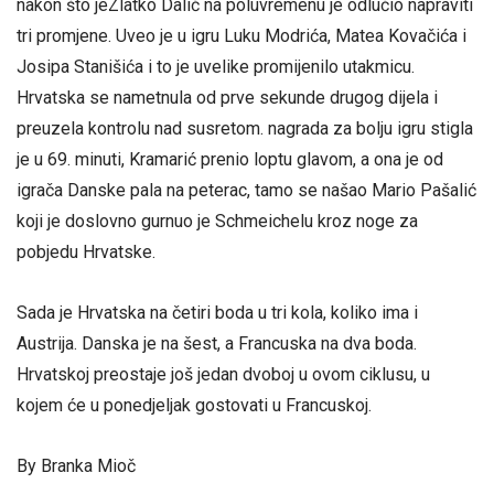
nakon što jeZlatko Dalić na poluvremenu je odlučio napraviti
tri promjene. Uveo je u igru Luku Modrića, Matea Kovačića i
Josipa Stanišića i to je uvelike promijenilo utakmicu.
Hrvatska se nametnula od prve sekunde drugog dijela i
preuzela kontrolu nad susretom. nagrada za bolju igru stigla
je u 69. minuti, Kramarić prenio loptu glavom, a ona je od
igrača Danske pala na peterac, tamo se našao Mario Pašalić
koji je doslovno gurnuo je Schmeichelu kroz noge za
pobjedu Hrvatske.
Sada je Hrvatska na četiri boda u tri kola, koliko ima i
Austrija. Danska je na šest, a Francuska na dva boda.
Hrvatskoj preostaje još jedan dvoboj u ovom ciklusu, u
kojem će u ponedjeljak gostovati u Francuskoj.
By Branka Mioč