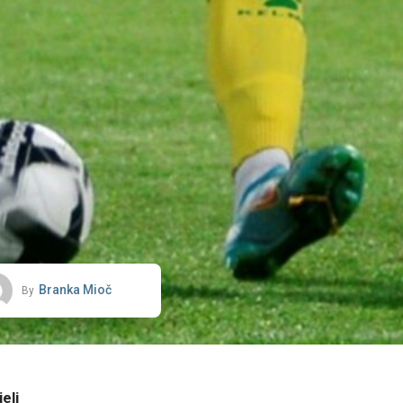
Branka Mioč
By
eli