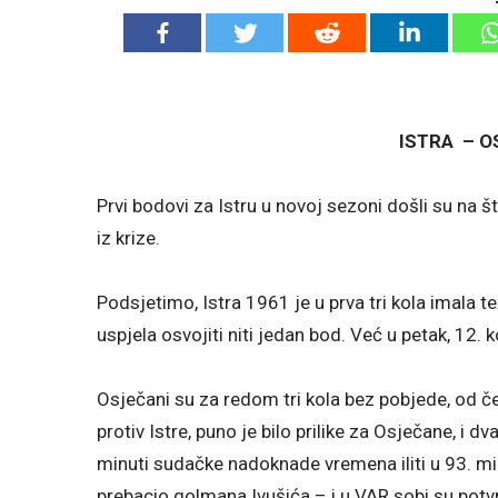
ISTRA – OS
Prvi bodovi za Istru u novoj sezoni došli su na š
iz krize.
Podsjetimo, Istra 1961 je u prva tri kola imala t
uspjela osvojiti niti jedan bod. Već u petak, 12. 
Osječani su za redom tri kola bez pobjede, od 
protiv Istre, puno je bilo prilike za Osječane, i 
minuti sudačke nadoknade vremena iliti u 93. min
prebacio golmana Ivušića – i u VAR sobi su potv