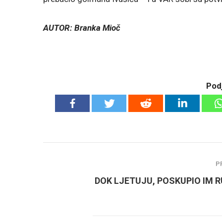
AUTOR: Branka Mioč
Podj
P
DOK LJETUJU, POSKUPIO IM R