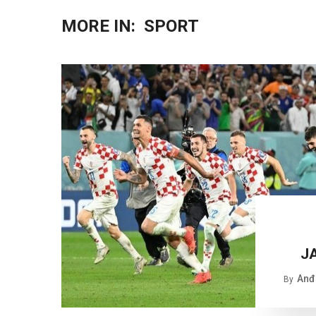
MORE IN:
SPORT
J
Anđe
By