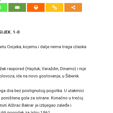
IJEK. 1-0
tetu Osijeka, kojemu i dalje nema traga izlaska
ežak raspored (Hajduk, Varaždin, Dinamo) i nije
kolovoza, ide na novo gostovanje, u Šibenik.
čega dva bez postignutog pogotka. U utakmici
dva poništena gola za istrane. Konačno u trećoj
uti Alžirac Bakrar je izbjegao zaleđe i
rdili pogodak za Istru 1961.