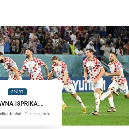
SPORT
AVNA ISPRIKA….
lko Jeličić
9 lipnja, 2026