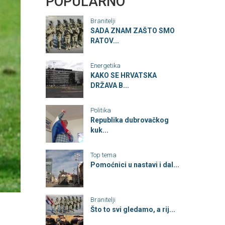
POPULARNO
Branitelji
SADA ZNAM ZAŠTO SMO
RATOV...
Energetika
KAKO SE HRVATSKA
DRŽAVA B...
Politika
Republika dubrovačkog
kuk...
Top tema
Pomoćnici u nastavi i dal...
Branitelji
Što to svi gledamo, a rij...