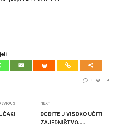
eli
0
114
REVIOUS
NEXT
UČAK!
DOĐITE U VISOKO UČITI
ZAJEDNIŠTVO…..