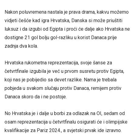
Nakon poluvremena nastala je prava drama, kakvu možemo
vidjeti češće kad igra Hrvatska, Danska si može priuštiti
luksuz i da izgubi od Egipta i proći će dalje ako Hrvatska ne
dostigne 21 gol bolju gol-razliku u korist Danaca prije
zadnja dva kola.
Hrvatska rukometna reprezentacija, svoje šanse za
četvrtfinale izgubila je već u prvom susretu protiv Egipta,
koji nas je pobijedio sa devet razlike. Nama je trebala
pobjeda u svakom slučaju protiv Danaca, remijem protiv
Danaca skoro da i ne postoje.
No Hrvatska je i dalje u borbi za odlazak na OI, sedam od
osam reprezentacija u četvrtfinalu osigurati će i olimpijske
kvalifikacije za Pariz 2024., a svjetski prvak ide izravno.