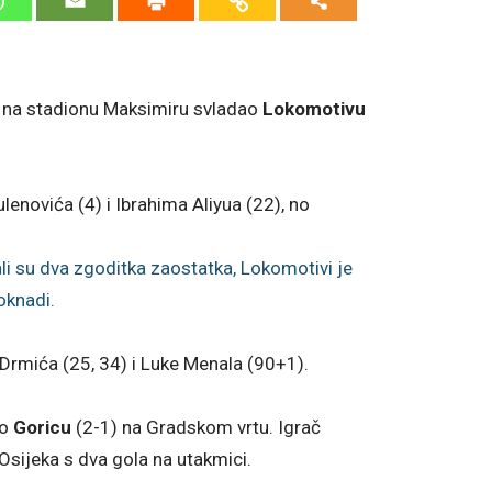
k na stadionu Maksimiru svladao
Lokomotivu
enovića (4) i Ibrahima Aliyua (22), no
i su dva zgoditka zaostatka, Lokomotivi je
oknadi.
Drmića (25, 34) i Luke Menala (90+1).
io
Goricu
(2-1) na Gradskom vrtu. Igrač
Osijeka s dva gola na utakmici.