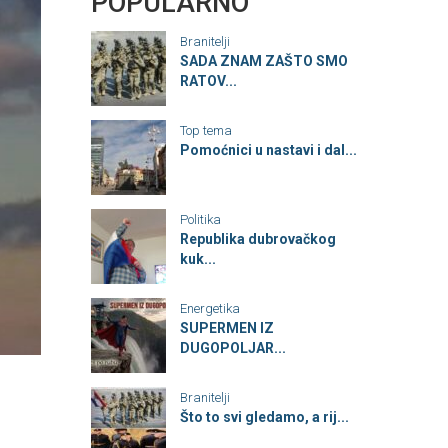
POPULARNO
Branitelji
SADA ZNAM ZAŠTO SMO
RATOV...
Top tema
Pomoćnici u nastavi i dal...
Politika
Republika dubrovačkog
kuk...
Energetika
SUPERMEN IZ
DUGOPOLJAR...
Branitelji
Što to svi gledamo, a rij...