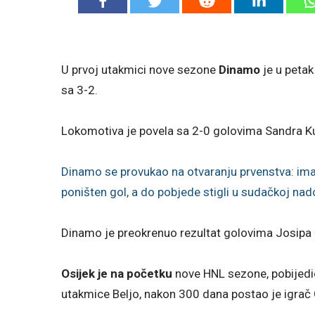
U prvoj utakmici nove sezone
Dinamo
je u peta
sa 3-2.
Lokomotiva je povela sa 2-0 golovima Sandra Kul
Dinamo se provukao na otvaranju prvenstva: imal
poništen gol, a do pobjede stigli u sudačkoj nad
Dinamo je preokrenuo rezultat golovima Josipa 
Osijek
je na početku
nove HNL sezone, pobijed
utakmice Beljo, nakon 300 dana postao je igrač 