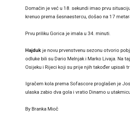
Domaćin je već u 18. sekundi imao prvu situaciju 
krenuo prema šesnaestercu, došao na 17 metara i
Prvu priliku Gorica je imala u 34. minuti.
Hajduk
je novu prvenstvenu sezonu otvorio pobjedo
odluke bili su Dario Melnjak i Marko Livaja. Na t
Osijeku i Rijeci koji su prije njih također upisal
Igračem kola prema Sofascore proglašen je Josi
ulaska zabio dva gola i vratio Dinamo u utakmicu
By Branka Mioč