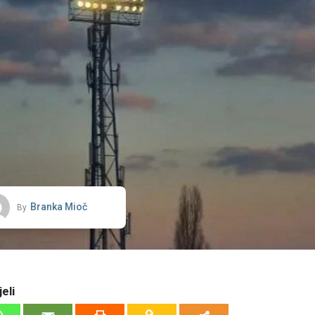
Branka Mioč
By
eli