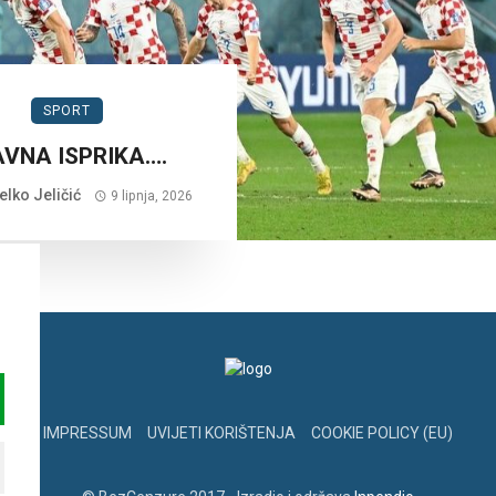
SPORT
AVNA ISPRIKA….
lko Jeličić
9 lipnja, 2026
IMPRESSUM
UVIJETI KORIŠTENJA
COOKIE POLICY (EU)