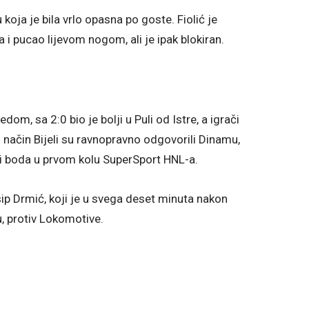
koja je bila vrlo opasna po goste. Fiolić je
 pucao lijevom nogom, ali je ipak blokiran.
m, sa 2:0 bio je bolji u Puli od Istre, a igrači
aj način Bijeli su ravnopravno odgovorili Dinamu,
i tri boda u prvom kolu SuperSport HNL-a.
p Drmić, koji je u svega deset minuta nakon
, protiv Lokomotive.