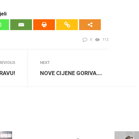
eli
0
112
REVIOUS
NEXT
PRAVU!
NOVE CIJENE GORIVA….