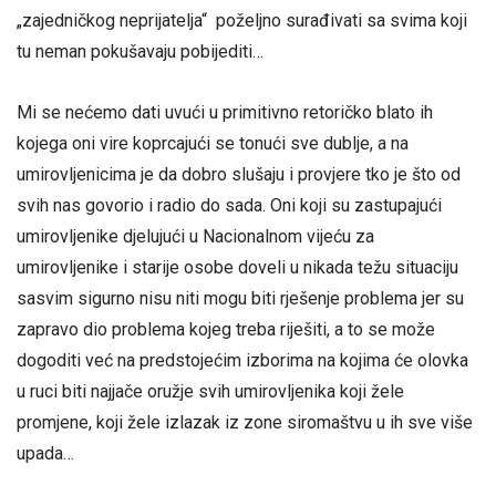
„zajedničkog neprijatelja“ poželjno surađivati sa svima koji
tu neman pokušavaju pobijediti…
Mi se nećemo dati uvući u primitivno retoričko blato ih
kojega oni vire koprcajući se tonući sve dublje, a na
umirovljenicima je da dobro slušaju i provjere tko je što od
svih nas govorio i radio do sada. Oni koji su zastupajući
umirovljenike djelujući u Nacionalnom vijeću za
umirovljenike i starije osobe doveli u nikada težu situaciju
sasvim sigurno nisu niti mogu biti rješenje problema jer su
zapravo dio problema kojeg treba riješiti, a to se može
dogoditi već na predstojećim izborima na kojima će olovka
u ruci biti najjače oružje svih umirovljenika koji žele
promjene, koji žele izlazak iz zone siromaštvu u ih sve više
upada…