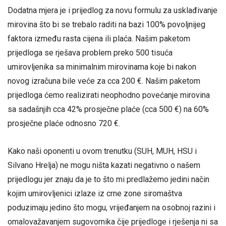
Dodatna mjera je i prijedlog za novu formulu za usklađivanje
mirovina što bi se trebalo raditi na bazi 100% povoljnijeg
faktora između rasta cijena ili plaća. Našim paketom
prijedloga se rješava problem preko 500 tisuća
umirovljenika sa minimalnim mirovinama koje bi nakon
novog izračuna bile veće za cca 200 €. Našim paketom
prijedloga ćemo realizirati neophodno povećanje mirovina
sa sadašnjih cca 42% prosječne plaće (cca 500 €) na 60%
prosječne plaće odnosno 720 €.
Kako naši oponenti u ovom trenutku (SUH, MUH, HSU i
Silvano Hrelja) ne mogu ništa kazati negativno o našem
prijedlogu jer znaju da je to što mi predlažemo jedini način
kojim umirovljenici izlaze iz crne zone siromaštva
poduzimaju jedino što mogu, vrijeđanjem na osobnoj razini i
omalovažavanjem sugovornika čije prijedloge i rješenja ni sa