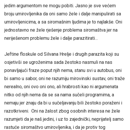
jedim argumentom ne mogu pobiti. Jasno je sve većem
broju umirovljenika da oni samo žele i dalje manipulirati sa
umirovljenicima, a sa siromašnim ljudima je to najlakše. Oni
jednostavno ne žele rješenje problema siromaštva jer na
neriješenom problemu žele i dalje parazitirati…
Jeftine floskule od Silvana Hrelje i drugih parazita koji su
osjetivši se ugroženima sada žestoko nasrnuli na nas
ponavljajući fraze poput njih nema, stanu svi u autobus, oni
bi samo u sabor, oni ne razumiju mirovinski sustav, oni traže
nerealno, oni ovo oni ono, ali hrabrosti kao ni argumenata
nitko od njih nema da se sa nama sučeli programima, a
nemaju jer znaju da bi u sučeljavanju bili žestoko poraženi i
razotkriveni. Oni na žalost zbog osobnih interesa ne žele
razumjeti da je naš jedini, i uz to zajednički, neprijatelj samo
rastuće siromaštvo umirovljenika, i da je protiv tog