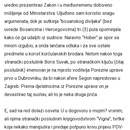
uredno prezentirao Zakon i u međuvremenu dobiveno
mišljenje od Ministarstva. Uljuđeno sam koristio snagu
argumenata, dok je sutkinja “bosanskog divljaka” (bez
uvrede Bosancima i Hercegovcima) tri (3) puta opominjala
kako će ga udaljiti iz sudnice. Naravno “Hober” je spor sa
mnom izgubio, a onda lančana odluka i za sve ostale
predmete u korist korčulanskih brodara. Netom nakon toga
stranački poslušnik Boris Suvak, po stranačkom ključu (čitaj
poslušnik) imenovan je na mjesto voditelja Porezne uprave
prvo u Dubrovniku, da bi nakon afere Šegon napredovao u
Zagreb. Prema djelatnicima iz Porezne uprave on je
devastirao taj sustav, ali to je neka druga priča.
E, sad na red dolazi osveta. U u dogovoru s mojim? vrsnim,
ali njima stranački poslušnim knjigovodstvom “Vigna”, tvrtke
koja nekako manipulira i predaje potpuno krivu prijavu PDV-