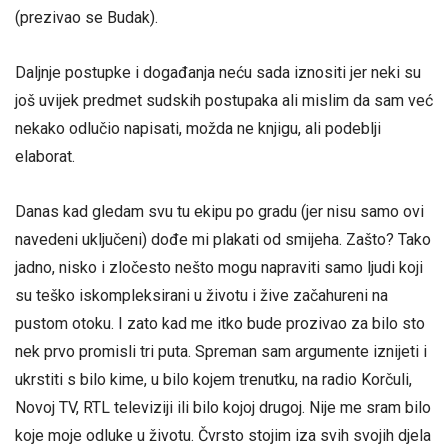
(prezivao se Budak).
Daljnje postupke i događanja neću sada iznositi jer neki su
još uvijek predmet sudskih postupaka ali mislim da sam već
nekako odlučio napisati, možda ne knjigu, ali podeblji
elaborat.
Danas kad gledam svu tu ekipu po gradu (jer nisu samo ovi
navedeni uključeni) dođe mi plakati od smijeha. Zašto? Tako
jadno, nisko i zločesto nešto mogu napraviti samo ljudi koji
su teško iskompleksirani u životu i žive začahureni na
pustom otoku. I zato kad me itko bude prozivao za bilo sto
nek prvo promisli tri puta. Spreman sam argumente iznijeti i
ukrstiti s bilo kime, u bilo kojem trenutku, na radio Korčuli,
Novoj TV, RTL televiziji ili bilo kojoj drugoj. Nije me sram bilo
koje moje odluke u životu. Čvrsto stojim iza svih svojih djela