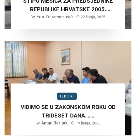
STIPU MESIĆA ZA PREDSJEDNIKE
REPUBLIKE HRVATSKE 2005.
Edo Zenzenerović
GODINE?
By
22 lipnja, 2025
IZBORI
VIDIMO SE U ZAKONSKOM ROKU OD
TRIDESET DANA…….
Antun Berljak
By
19 lipnja, 2025