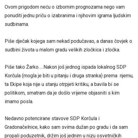
Ovom prigodom neću o izbornim prognozama nego vam
ponuditi jednu priču o izabranima i njihovim igrama ljudskim
sudbinama.
Piše dječak kojega sam nekad podučavao, a danas čovjek o
sudbini života u malom gradu velikih zloćkica i zloćka.
Piše tako Žarko…..Nakon još jednog ispada lokalnog SDP
Korčula (mogla je biti u pitanju i druga stranka) prema njemu,
ta Ekipe koja nije u stanju otrpjeti kritiku, a bavila bi se
politikom, smatram da je došlo vrijeme objasniti s kim
imamo posla.
Nedavno potencirane stavove SDP Korčula i
Gradonačelnice, kako sam svima dužan po gradu i da sam
propali poduzetnik, držim još jednim u nizu osvetničkih