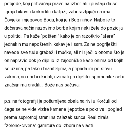
pobjede, koji prihvaćaju pravo na izbor, ali i puštaju da se
igraju bikovi i krokodili u kaljuži, zaboravljajući da ima
Čovjeka i njegovog Boga, koji je i Bog njihov. Najbolje to
dočarava način nazovimo borbe kojim neki žele do pozicija
u politici. Pa kaže “pošteni” kako je on razotkrio “afere”
jednakih mu nepoštenih, kakav je i sam. Za ne pogriješiti
navede sve tuđe grabeži i mućke, ali ni riječi o onome što je
on napravio dok je dijelio iz zajedničke kase onima od kojih
se uzima, pa tako i braniteljima, a pripada im po slovu
zakona, no oni bi ukidali, uzimali pa dijelili i spomenike sebi
značajnima gradili… Bože nas sačuvaj.
p.s. na fotografiji je pošumljena obala na rivi u Korčuli od
čega se ne vide vizire kamene ljepotice a pokriva i pogled
prema suprotnoj strani na zalazak sunca. Realizirala
“zeleno-crvena” garnitura do izbora na vlasti.