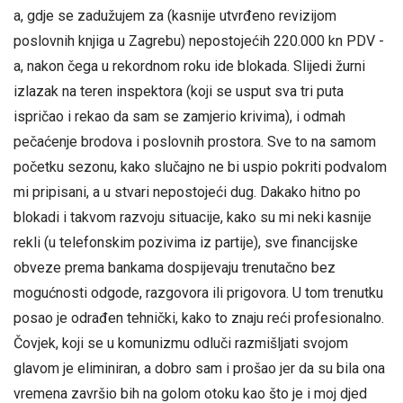
a, gdje se zadužujem za (kasnije utvrđeno revizijom
poslovnih knjiga u Zagrebu) nepostojećih 220.000 kn PDV -
a, nakon čega u rekordnom roku ide blokada. Slijedi žurni
izlazak na teren inspektora (koji se usput sva tri puta
ispričao i rekao da sam se zamjerio krivima), i odmah
pečaćenje brodova i poslovnih prostora. Sve to na samom
početku sezonu, kako slučajno ne bi uspio pokriti podvalom
mi pripisani, a u stvari nepostojeći dug. Dakako hitno po
blokadi i takvom razvoju situacije, kako su mi neki kasnije
rekli (u telefonskim pozivima iz partije), sve financijske
obveze prema bankama dospijevaju trenutačno bez
mogućnosti odgode, razgovora ili prigovora. U tom trenutku
posao je odrađen tehnički, kako to znaju reći profesionalno.
Čovjek, koji se u komunizmu odluči razmišljati svojom
glavom je eliminiran, a dobro sam i prošao jer da su bila ona
vremena završio bih na golom otoku kao što je i moj djed