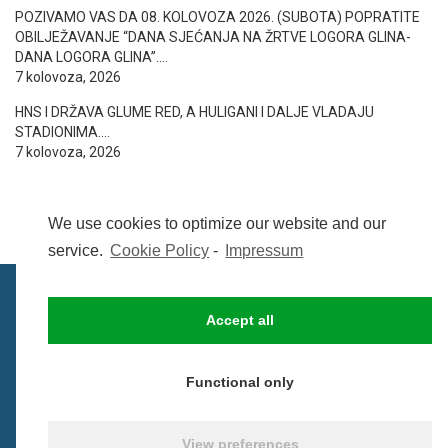
POZIVAMO VAS DA 08. KOLOVOZA 2026. (SUBOTA) POPRATITE
OBILJEŽAVANJE “DANA SJEĆANJA NA ŽRTVE LOGORA GLINA-
DANA LOGORA GLINA”….
7 kolovoza, 2026
HNS I DRŽAVA GLUME RED, A HULIGANI I DALJE VLADAJU
STADIONIMA….
7 kolovoza, 2026
We use cookies to optimize our website and our
service.
Cookie Policy
-
Impressum
Accept all
IMPRESSUM
UVIJETI KORIŠTENJA
COOKIE POLICY (EU)
Functional only
© BezCenzure 2017 - Izradio i održava
Inpendio
View preferences