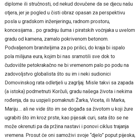
diplome ili stručnosti, od nekud dovučene da se djecu našu
otjera, jer je pogled u čisti obraz opasan za perspektivu
posla u gradskom inženjeringu, radnom prostoru,
koncesijama… po gradnju šuma i piratskih voćnjaka u uvelom
gradu od kamena, zamalo pokrivenom betonom.
Podvaljenom braniteljima za po prilici, do kraja bi ispalo
pola milijuna eura, kojim bi nas sramotili sve dok to
čudovište petokrakačno ne bi vremenom palo po podu na
zadovoljstvo globalista što su im i neki sudionici
Domovinskog rata odletjeli u zagrljaj. Misle takvi sa zapada
(a istoka) podmetnuti Korčuli, gradu našega života i nekima
rođenja, da su uspjeli pomaknuti Žarka, Viceta, ili Marka,
Mariju…. ali ne vide što im se događa sa životom u koji žure
ugrabiti što im kroz prste, kao pijesak curi, sata što se ne
može okrenuti pa da pržina nastavi i ponovi ciklus trajanja
vremena. Prosut će oni samoživi svoje “djelo” poput pijeska,