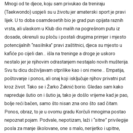
Mnogi od te djece, koju sam privukao da treniraju
(Taekwondo) uspjeli su u životu jer amaterski sport je pravi
lijek. U to doba osamdesetih bio je grad pun opijata raznih
vrsta, ali ulaskom u Klub dio malih na pogrešnom putu iz
dosade, okrenuli su ploču i postali drugima primjer i mjesto
potencijalnih “nasilnika” pravi zaštitnici, djeca su mjesto u
kafiće po cijeli dan… išla na treninge a droge je uskoro
nestalo jer je njihovim odrastanjem nestajalo novih mušterija.
Svu tu dicu doživljavam otprilike kao i oni mene… Empatija,
poštovanje i ponos, ali onaj koji isključuje njihov privatni put
kroz život. Tako se i Žarko Žaknić borio. Gledao sam kako
napreduje šutio on i šutio ja, tako je došlo vrijeme kad je pao,
bolje reći bačen, samo što nisan zna ono što sad čitam.
Ponos, obraz, to je u ovomu gradu Korčuli mnogima postao
nepoznat pojam. Podvale, nepotizam, laži i “sitne” privilegije
posla za manje školovane, one s malo, nerijetko i upitne,