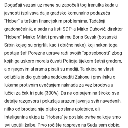
Događaji vezani uz mene su započeli tog trenutka kada u
javnosti isplivava da je gradsko komunalno poduzeća
“Hober” u teškim financijskim problemima. Tadašnji
gradonačelnik, a sada na listi SDP-a Mirko Duhović, direktor
“Hobera” Marko Milat i pravnik mu Boris Suvak (bosanski
Srbin kojeg su prigrlili, kao i obično neke), koji nakon toga
postaje šef Porezne uprave radi svojih “sposobnosti” zbog
kojih ga uskoro morala čuvati Policija tijekom šetnji gradom,
a o njegovim aferama pisali su mediji. Ta ekipa na vlasti
odlučila je dio gubitaka nadoknaditi Zakonu i pravilniku o
lukama protivnim uvećanjem naknada za vez brodova u
lučici za čak tri puta (300%). Da ne opisujem na široko sve
detalje razgovora i pokušaja urazumljavanja svih navedenih,
nitko od brodara nije platio poslane uplatnice, ali
Inteligentna ekipa iz “Hobera” je poslala ovrhe na koje smo
svi uputili žalbe. Prvo ročište rasprave na Sudu sam dobio,