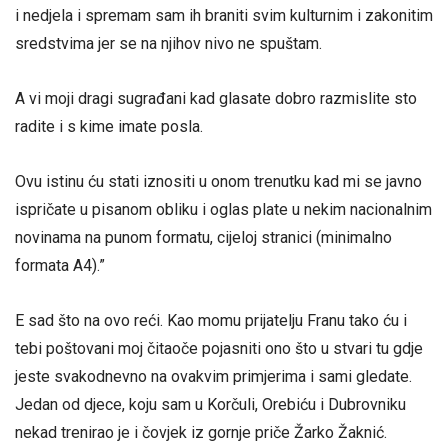
i nedjela i spremam sam ih braniti svim kulturnim i zakonitim
sredstvima jer se na njihov nivo ne spuštam.
A vi moji dragi sugrađani kad glasate dobro razmislite sto
radite i s kime imate posla.
Ovu istinu ću stati iznositi u onom trenutku kad mi se javno
ispričate u pisanom obliku i oglas plate u nekim nacionalnim
novinama na punom formatu, cijeloj stranici (minimalno
formata A4).”
E sad što na ovo reći. Kao momu prijatelju Franu tako ću i
tebi poštovani moj čitaoče pojasniti ono što u stvari tu gdje
jeste svakodnevno na ovakvim primjerima i sami gledate.
Jedan od djece, koju sam u Korčuli, Orebiću i Dubrovniku
nekad trenirao je i čovjek iz gornje priče Žarko Žaknić.