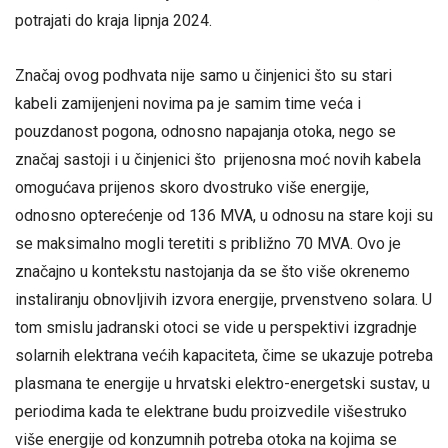
potrajati do kraja lipnja 2024.
Značaj ovog podhvata nije samo u činjenici što su stari
kabeli zamijenjeni novima pa je samim time veća i
pouzdanost pogona, odnosno napajanja otoka, nego se
značaj sastoji i u činjenici što prijenosna moć novih kabela
omogućava prijenos skoro dvostruko više energije,
odnosno opterećenje od 136 MVA, u odnosu na stare koji su
se maksimalno mogli teretiti s približno 70 MVA. Ovo je
značajno u kontekstu nastojanja da se što više okrenemo
instaliranju obnovljivih izvora energije, prvenstveno solara. U
tom smislu jadranski otoci se vide u perspektivi izgradnje
solarnih elektrana većih kapaciteta, čime se ukazuje potreba
plasmana te energije u hrvatski elektro-energetski sustav, u
periodima kada te elektrane budu proizvedile višestruko
više energije od konzumnih potreba otoka na kojima se