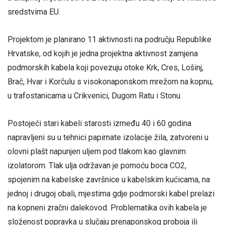
sredstvima EU.
Projektom je planirano 11 aktivnosti na području Republike
Hrvatske, od kojih je jedna projektna aktivnost zamjena
podmorskih kabela koji povezuju otoke Krk, Cres, Lošinj,
Brač, Hvar i Korčulu s visokonaponskom mrežom na kopnu,
u trafostanicama u Crikvenici, Dugom Ratu i Stonu.
Postojeći stari kabeli starosti između 40 i 60 godina
napravljeni su u tehnici papirnate izolacije žila, zatvoreni u
olovni plašt napunjen uljem pod tlakom kao glavnim
izolatorom. Tlak ulja održavan je pomoću boca CO2,
spojenim na kabelske završnice u kabelskim kućicama, na
jednoj i drugoj obali, mjestima gdje podmorski kabel prelazi
na kopneni zračni dalekovod. Problematika ovih kabela je
složenost popravka u slučaju prenaponskog proboja ili