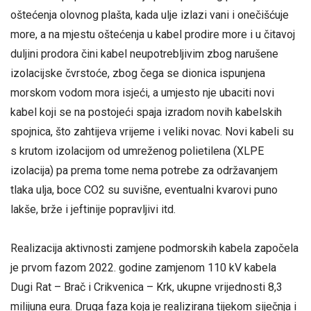
oštećenja olovnog plašta, kada ulje izlazi vani i onečišćuje
more, a na mjestu oštećenja u kabel prodire more i u čitavoj
duljini prodora čini kabel neupotrebljivim zbog narušene
izolacijske čvrstoće, zbog čega se dionica ispunjena
morskom vodom mora isjeći, a umjesto nje ubaciti novi
kabel koji se na postojeći spaja izradom novih kabelskih
spojnica, što zahtijeva vrijeme i veliki novac. Novi kabeli su
s krutom izolacijom od umreženog polietilena (XLPE
izolacija) pa prema tome nema potrebe za održavanjem
tlaka ulja, boce CO2 su suvišne, eventualni kvarovi puno
lakše, brže i jeftinije popravljivi itd.
Realizacija aktivnosti zamjene podmorskih kabela započela
je prvom fazom 2022. godine zamjenom 110 kV kabela
Dugi Rat – Brač i Crikvenica – Krk, ukupne vrijednosti 8,3
milijuna eura. Druga faza koja je realizirana tijekom siječnja i