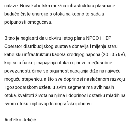
nalaze. Nova kabelska mrežna infrastruktura plasmane
buduće čiste energije s otoka na kopno to sada u
potpunosti omogućava.
Bitno je naglasiti da u okviru istog plana NPOO i HEP –
Operator distribucijskog sustava obnavlja i mijenja staru
kabelsku infrastrukturu kabela srednjeg napona (20 i 35 kV),
koji su u funkciji napajanja otoka i njihove međusobne
povezanosti, čime se sigurnost napajanja diže na najveću
moguću stepenicu, a što sve doprinosi neslućenom razvoju
i gospodarskom uzletu u svim segmentima svih naših
otoka, kvaliteti života na njima i doprinosi ostanku mladih na
svom otoku i njihovoj demografskoj obnovi.
Anđelko Jeličić