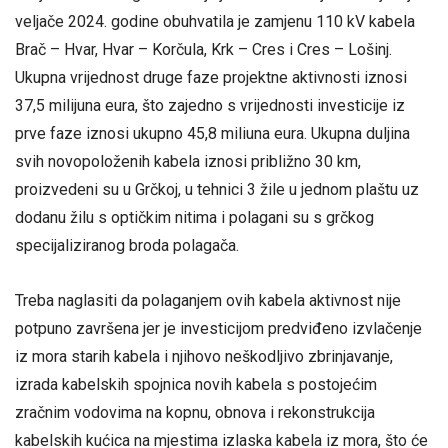
veljače 2024. godine obuhvatila je zamjenu 110 kV kabela
Brač – Hvar, Hvar – Korčula, Krk – Cres i Cres – Lošinj.
Ukupna vrijednost druge faze projektne aktivnosti iznosi
37,5 milijuna eura, što zajedno s vrijednosti investicije iz
prve faze iznosi ukupno 45,8 miliuna eura. Ukupna duljina
svih novopoloženih kabela iznosi približno 30 km,
proizvedeni su u Grčkoj, u tehnici 3 žile u jednom plaštu uz
dodanu žilu s optičkim nitima i polagani su s grčkog
specijaliziranog broda polagača.
Treba naglasiti da polaganjem ovih kabela aktivnost nije
potpuno završena jer je investicijom predviđeno izvlačenje
iz mora starih kabela i njihovo neškodljivo zbrinjavanje,
izrada kabelskih spojnica novih kabela s postojećim
zračnim vodovima na kopnu, obnova i rekonstrukcija
kabelskih kućica na mjestima izlaska kabela iz mora, što će