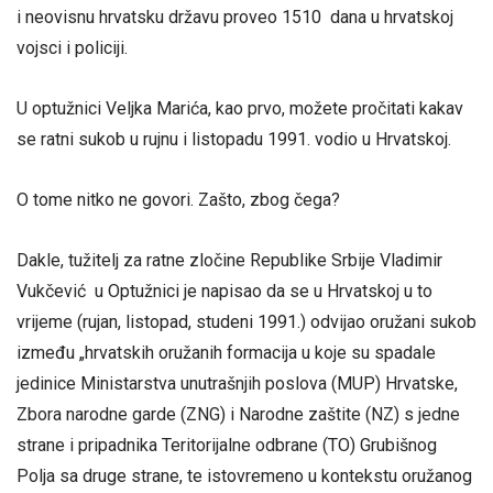
i neovisnu hrvatsku državu proveo 1510 dana u hrvatskoj
vojsci i policiji.
U optužnici Veljka Marića, kao prvo, možete pročitati kakav
se ratni sukob u rujnu i listopadu 1991. vodio u Hrvatskoj.
O tome nitko ne govori. Zašto, zbog čega?
Dakle, tužitelj za ratne zločine Republike Srbije Vladimir
Vukčević u Optužnici je napisao da se u Hrvatskoj u to
vrijeme (rujan, listopad, studeni 1991.) odvijao oružani sukob
između „hrvatskih oružanih formacija u koje su spadale
jedinice Ministarstva unutrašnjih poslova (MUP) Hrvatske,
Zbora narodne garde (ZNG) i Narodne zaštite (NZ) s jedne
strane i pripadnika Teritorijalne odbrane (TO) Grubišnog
Polja sa druge strane, te istovremeno u kontekstu oružanog