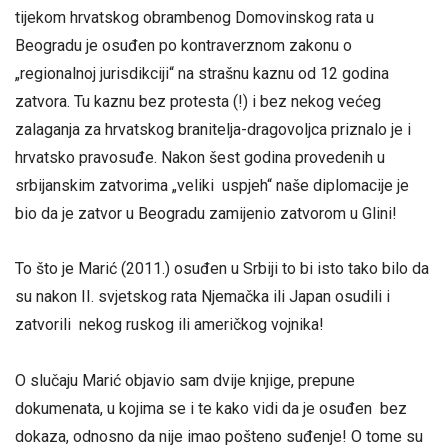
tijekom hrvatskog obrambenog Domovinskog rata u
Beogradu je osuđen po kontraverznom zakonu o
„regionalnoj jurisdikciji“ na strašnu kaznu od 12 godina
zatvora. Tu kaznu bez protesta (!) i bez nekog većeg
zalaganja za hrvatskog branitelja-dragovoljca priznalo je i
hrvatsko pravosuđe. Nakon šest godina provedenih u
srbijanskim zatvorima „veliki uspjeh“ naše diplomacije je
bio da je zatvor u Beogradu zamijenio zatvorom u Glini!
To što je Marić (2011.) osuđen u Srbiji to bi isto tako bilo da
su nakon II. svjetskog rata Njemačka ili Japan osudili i
zatvorili nekog ruskog ili američkog vojnika!
O slučaju Marić objavio sam dvije knjige, prepune
dokumenata, u kojima se i te kako vidi da je osuđen bez
dokaza, odnosno da nije imao pošteno suđenje! O tome su