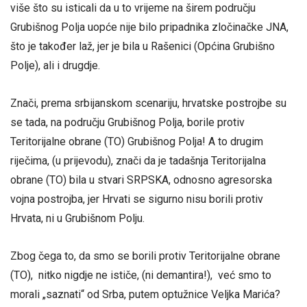
više što su isticali da u to vrijeme na širem području
Grubišnog Polja uopće nije bilo pripadnika zločinačke JNA,
što je također laž, jer je bila u Rašenici (Općina Grubišno
Polje), ali i drugdje.
Znači, prema srbijanskom scenariju, hrvatske postrojbe su
se tada, na području Grubišnog Polja, borile protiv
Teritorijalne obrane (TO) Grubišnog Polja! A to drugim
riječima, (u prijevodu), znači da je tadašnja Teritorijalna
obrane (TO) bila u stvari SRPSKA, odnosno agresorska
vojna postrojba, jer Hrvati se sigurno nisu borili protiv
Hrvata, ni u Grubišnom Polju.
Zbog čega to, da smo se borili protiv Teritorijalne obrane
(TO), nitko nigdje ne ističe, (ni demantira!), već smo to
morali „saznati“ od Srba, putem optužnice Veljka Marića?