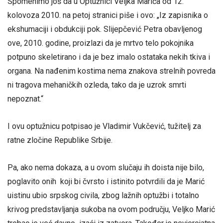
Spomenimo još da u Optužnici Veljka Marića od 12.
kolovoza 2010. na petoj stranici piše i ovo: „Iz zapisnika o
ekshumaciji i obdukciji pok. Slijepčević Petra obavljenog
ove, 2010. godine, proizlazi da je mrtvo telo pokojnika
potpuno skeletirano i da je bez imalo ostataka nekih tkiva i
organa. Na nađenim kostima nema znakova strelnih povreda
ni tragova mehaničkih ozleda, tako da je uzrok smrti
nepoznat.“
I ovu optužnicu potpisao je Vladimir Vukčević, tužitelj za
ratne zločine Republike Srbije.
Pa, ako nema dokaza, a u ovom slučaju ih doista nije bilo,
poglavito onih koji bi čvrsto i istinito potvrdili da je Marić
uistinu ubio srpskog civila, zbog lažnih optužbi i totalno
krivog predstavljanja sukoba na ovom području, Veljko Marić