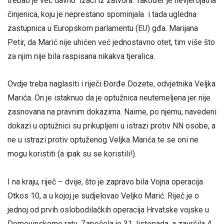
trebao je već davno izaći iz zatvora. Također je nevjerojatna
činjenica, koju je neprestano spominjala i tada ugledna
zastupnica u Europskom parlamentu (EU) gđa. Marijana
Petir, da Marić nije uhićen već jednostavno otet, tim više što
za njim nije bila raspisana nikakva tjeralica.
Ovdje treba naglasiti i riječi Đorđe Dozete, odvjetnika Veljka
Marića. On je istaknuo da je optužnica neutemeljena jer nije
zasnovana na pravnim dokazima. Naime, po njemu, navedeni
dokazi u optužnici su prikupljeni u istrazi protiv NN osobe, a
ne u istrazi protiv optuženog Veljka Marića te se oni ne
mogu koristiti (a ipak su se koristili!).
I na kraju, riječ – dvije, što je zapravo bila Vojna operacija
Otkos 10, a u kojoj je sudjelovao Veljko Marić. Riječ je o
jednoj od prvih oslobodilačkih operacija Hrvatske vojske u
Domovinskome ratu. Započela je 31. listopada, a završila 4.