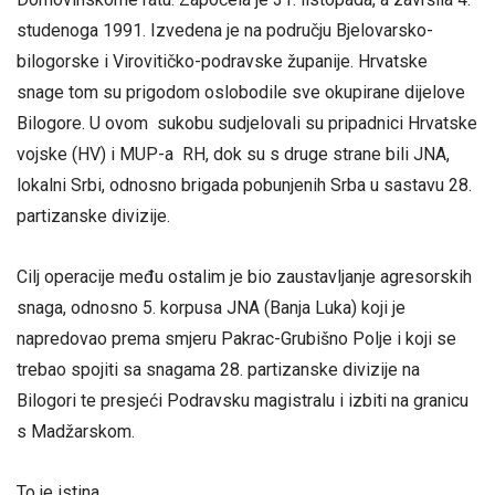
studenoga 1991. Izvedena je na području Bjelovarsko-
bilogorske i Virovitičko-podravske županije. Hrvatske
snage tom su prigodom oslobodile sve okupirane dijelove
Bilogore. U ovom sukobu sudjelovali su pripadnici Hrvatske
vojske (HV) i MUP-a RH, dok su s druge strane bili JNA,
lokalni Srbi, odnosno brigada pobunjenih Srba u sastavu 28.
partizanske divizije.
Cilj operacije među ostalim je bio zaustavljanje agresorskih
snaga, odnosno 5. korpusa JNA (Banja Luka) koji je
napredovao prema smjeru Pakrac-Grubišno Polje i koji se
trebao spojiti sa snagama 28. partizanske divizije na
Bilogori te presjeći Podravsku magistralu i izbiti na granicu
s Madžarskom.
To je istina.