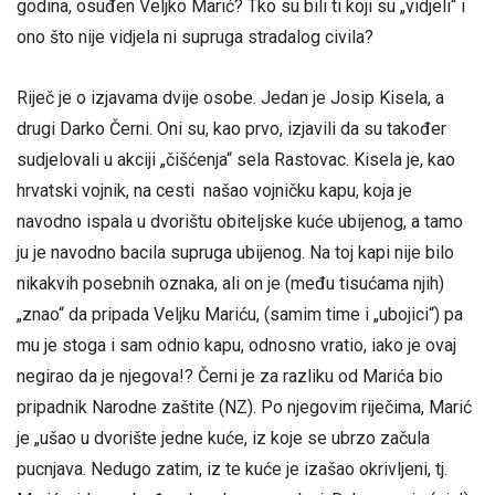
godina, osuđen Veljko Marić? Tko su bili ti koji su „vidjeli“ i
ono što nije vidjela ni supruga stradalog civila?
Riječ je o izjavama dvije osobe. Jedan je Josip Kisela, a
drugi Darko Černi. Oni su, kao prvo, izjavili da su također
sudjelovali u akciji „čišćenja“ sela Rastovac. Kisela je, kao
hrvatski vojnik, na cesti našao vojničku kapu, koja je
navodno ispala u dvorištu obiteljske kuće ubijenog, a tamo
ju je navodno bacila supruga ubijenog. Na toj kapi nije bilo
nikakvih posebnih oznaka, ali on je (među tisućama njih)
„znao“ da pripada Veljku Mariću, (samim time i „ubojici“) pa
mu je stoga i sam odnio kapu, odnosno vratio, iako je ovaj
negirao da je njegova!? Černi je za razliku od Marića bio
pripadnik Narodne zaštite (NZ). Po njegovim riječima, Marić
je „ušao u dvorište jedne kuće, iz koje se ubrzo začula
pucnjava. Nedugo zatim, iz te kuće je izašao okrivljeni, tj.