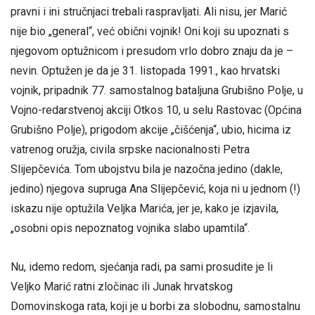
pravni i ini stručnjaci trebali raspravljati. Ali nisu, jer Marić
nije bio „general“, već obični vojnik! Oni koji su upoznati s
njegovom optužnicom i presudom vrlo dobro znaju da je –
nevin. Optužen je da je 31. listopada 1991., kao hrvatski
vojnik, pripadnik 77. samostalnog bataljuna Grubišno Polje, u
Vojno-redarstvenoj akciji Otkos 10, u selu Rastovac (Općina
Grubišno Polje), prigodom akcije „čišćenja“, ubio, hicima iz
vatrenog oružja, civila srpske nacionalnosti Petra
Slijepčevića. Tom ubojstvu bila je nazočna jedino (dakle,
jedino) njegova supruga Ana Slijepčević, koja ni u jednom (!)
iskazu nije optužila Veljka Marića, jer je, kako je izjavila,
„osobni opis nepoznatog vojnika slabo upamtila“.
Nu, idemo redom, sjećanja radi, pa sami prosudite je li
Veljko Marić ratni zločinac ili Junak hrvatskog
Domovinskoga rata, koji je u borbi za slobodnu, samostalnu