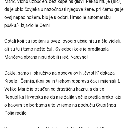
Marić, vidno uzbuđen, bez kape na glavi. Rekao mu je (sic!)
da je ubio čovjeka u nazočnosti njegove žene, pri čemu ga je
ovaj napao nožem, bio je u odori, i imao je automatsku
pušku.“- izjavio je Černi.
Ostali koji su ispitani u svezi ovog slučaja nisu ništa vidjeli,
ali su tu i tamo nešto čuli. Svjedoci koje je predlagala
Marićeva obrana nisu dobili riječ. Naravno!
Dakle, samo i isključivo na osnovu ovih „čvrstih“ dokaza
Kisele i Černija, (koji su ih tijekom rasprava čak i mijenjali!),
Veljko Marić je osuđen na drastičnu kaznu, a da se
Republika Hrvatska ne da nije žalila već je prešla preko laži i
o kakvim se borbama u to vrijeme na području Grubišnog
Polja radilo.