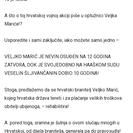
A što o toj hrvatskoj vojnoj akciji piše u optužnici Veljka
Marića!?
Usporedite i sami zaključite, iako možete samo jedno –
VELJKO MARIĆ JE NEVIN OSUĐEN NA 12 GODINA
ZATVORA, DOK JE SVOJEDOBNO NA HAAŠKOM SUDU
VESELIN ŠLJIVANČANIN DOBIO 10 GODINA!
Stoga, predlažemo da se hrvatski branitelj Veljko Marić,
kojeg hrvatska država tereti i za plaćanje velikih troškova
obitelji ubijenoga, – rehabilitira!
A pored toga, sramna je šutnja o ovom slučaju mnogih u
Hrvatskoj, od dijela branitelja, generala pa do pravosuđa!