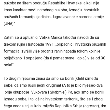
sukoba na širem području Republike Hrvatske, a koji nije
imao karakter međunarodnog sukoba, između hrvatskih
oružanih formacija i jedinica Jugoslavenske narodne armije
(JNA).“
Zatim se u optužnici Veljka Marića također navodi da su
tijekom rujna i listopada 1991. „pripadnici hrvatskih oružanih
formacija izvršili više organiziranih napada tokom kojih je
opljačkano i popaljeno (da ti pamet stane!, op.a.) više od 30
sela!“
To drugim riječima znači da smo se borili (klali) između
sebe, da smo rušili jedni drugima! (A to je bilo mjesec-dva
prije okupacije Vukovara i Škabrnje.) Pa, ako smo se borili
između sebe, i to još na hrvatskom teritoriju, što se i zbog
čega onda u taj sukob miješa Republika Srbija (agresor), tim