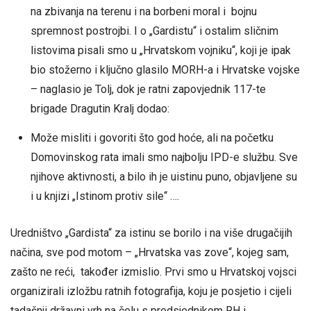
na zbivanja na terenu i na borbeni moral i bojnu
spremnost postrojbi. I o „Gardistu“ i ostalim sličnim
listovima pisali smo u „Hrvatskom vojniku“, koji je ipak
bio stožerno i ključno glasilo MORH-a i Hrvatske vojske
– naglasio je Tolj, dok je ratni zapovjednik 117-te
brigade Dragutin Kralj dodao:
Može misliti i govoriti što god hoće, ali na početku
Domovinskog rata imali smo najbolju IPD-e službu. Sve
njihove aktivnosti, a bilo ih je uistinu puno, objavljene su
i u knjizi „Istinom protiv sile“ ….
Uredništvo „Gardista“ za istinu se borilo i na više drugačijih
načina, sve pod motom – „Hrvatska vas zove“, kojeg sam,
zašto ne reći, također izmislio. Prvi smo u Hrvatskoj vojsci
organizirali izložbu ratnih fotografija, koju je posjetio i cijeli
tadašnji državni vrh na čelu s predsjednikom RH i