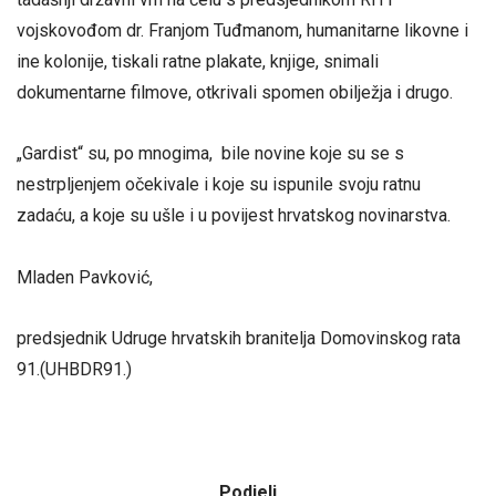
vojskovođom dr. Franjom Tuđmanom, humanitarne likovne i
ine kolonije, tiskali ratne plakate, knjige, snimali
dokumentarne filmove, otkrivali spomen obilježja i drugo.
„Gardist“ su, po mnogima, bile novine koje su se s
nestrpljenjem očekivale i koje su ispunile svoju ratnu
zadaću, a koje su ušle i u povijest hrvatskog novinarstva.
Mladen Pavković,
predsjednik Udruge hrvatskih branitelja Domovinskog rata
91.(UHBDR91.)
Podjeli