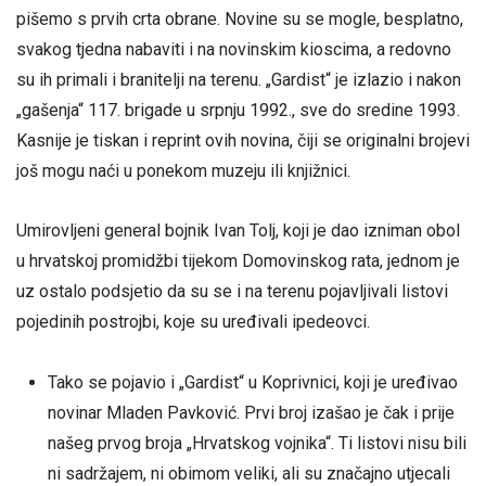
pišemo s prvih crta obrane. Novine su se mogle, besplatno,
svakog tjedna nabaviti i na novinskim kioscima, a redovno
su ih primali i branitelji na terenu. „Gardist“ je izlazio i nakon
„gašenja“ 117. brigade u srpnju 1992., sve do sredine 1993.
Kasnije je tiskan i reprint ovih novina, čiji se originalni brojevi
još mogu naći u ponekom muzeju ili knjižnici.
Umirovljeni general bojnik Ivan Tolj, koji je dao izniman obol
u hrvatskoj promidžbi tijekom Domovinskog rata, jednom je
uz ostalo podsjetio da su se i na terenu pojavljivali listovi
pojedinih postrojbi, koje su uređivali ipedeovci.
Tako se pojavio i „Gardist“ u Koprivnici, koji je uređivao
novinar Mladen Pavković. Prvi broj izašao je čak i prije
našeg prvog broja „Hrvatskog vojnika“. Ti listovi nisu bili
ni sadržajem, ni obimom veliki, ali su značajno utjecali