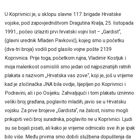
U Koprivnici je, u sklopu slavne 117. brigade Hrvatske
vojske, pod zapovjedništvom Dragutina Kralja, 25. listopada
1991., počeo izlaziti prvi hrvatski vojni list – „Gardist“,
(glavni urednik Mladen Pavković), kojeg smo u početku
(dva-tri broja) vodili pod glasilo vojne pošte 2139
Koprivnica. Prije toga, početkom rujna, Vladimir Kostjuk i
moja malenkost osmislili smo jedan od najpoznatijih ratnih
plakata s nazivom „Hrvatska vas zove“, koji je, još u vrijeme
kad je zločinačka JNA bila ovdje, lijepljen po Koprivnici i
Podravini, ali i po Osijeku. Zahvaljujući i tom plakatu iznimno
veliki broj građana, poglavito mladih, javio se u Hrvatsku
vojsku. Za prve brojeve „Gardista“, na žalost, nismo mogli
prikupiti veći broj suradnika, poglavito ne u Koprivnici. Ljudi
su se bojali pisati, ali kako je vrijeme odmicalo sve ih je ipak
bilo više. Među prvima smo dobili službena dopuštenja da