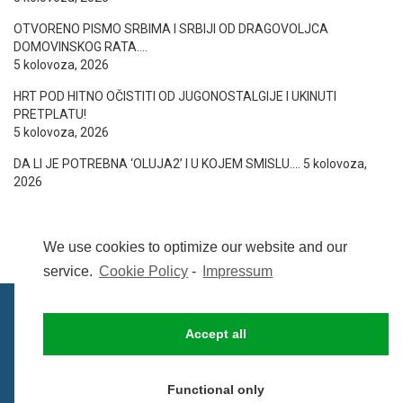
OTVORENO PISMO SRBIMA I SRBIJI OD DRAGOVOLJCA
DOMOVINSKOG RATA….
5 kolovoza, 2026
HRT POD HITNO OČISTITI OD JUGONOSTALGIJE I UKINUTI
PRETPLATU!
5 kolovoza, 2026
DA LI JE POTREBNA ‘OLUJA2’ I U KOJEM SMISLU….
5 kolovoza,
2026
We use cookies to optimize our website and our
service.
Cookie Policy
-
Impressum
Accept all
IMPRESSUM
UVIJETI KORIŠTENJA
COOKIE POLICY (EU)
Functional only