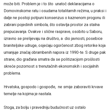
može biti. Problem je i to što unatoč deklaracijama o
Domovinskome ratu i osudama totalitarnih režima, u praksi i
dalje ne postoji potpuni konsenzus o kaznenom progonu ili
zabrani pojedinih simbola, što ostavlja prostor za stalna
prepucavanja. Ovakve i slične rasprave, osobito u Saboru,
izravno se prelijevaju na društvo, a dio javnosti, posebice
braniteljske udruge, osjećaju ogorčenost zbog retorike koja
umanjuje značaj obrambenih napora iz 1990-te. S druge pak
strane, dio građana smatra da se politizacijom prošlosti
skreće pozornost s trenutačnih ekonomskih i socijalnih
problema.
Hrvatska, gospodo i gospođe, ne smije zaboraviti krvave
temelje na kojima je nastala.
Stoga, za bolju i pravedniju budućnost uz ostalo