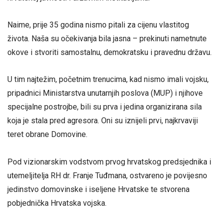
Naime, prije 35 godina nismo pitali za cijenu vlastitog
života. Naša su očekivanja bila jasna – prekinuti nametnute
okove i stvoriti samostalnu, demokratsku i pravednu državu.
U tim najtežim, početnim trenucima, kad nismo imali vojsku,
pripadnici Ministarstva unutarnjih poslova (MUP) i njihove
specijalne postrojbe, bili su prva i jedina organizirana sila
koja je stala pred agresora. Oni su iznijeli prvi, najkrvaviji
teret obrane Domovine.
Pod vizionarskim vodstvom prvog hrvatskog predsjednika i
utemeljitelja RH dr. Franje Tuđmana, ostvareno je povijesno
jedinstvo domovinske i iseljene Hrvatske te stvorena
pobjednička Hrvatska vojska.