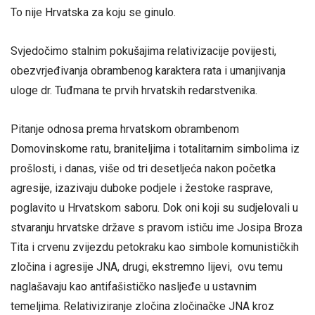
To nije Hrvatska za koju se ginulo.
Svjedočimo stalnim pokušajima relativizacije povijesti,
obezvrjeđivanja obrambenog karaktera rata i umanjivanja
uloge dr. Tuđmana te prvih hrvatskih redarstvenika.
Pitanje odnosa prema hrvatskom obrambenom
Domovinskome ratu, braniteljima i totalitarnim simbolima iz
prošlosti, i danas, više od tri desetljeća nakon početka
agresije, izazivaju duboke podjele i žestoke rasprave,
poglavito u Hrvatskom saboru. Dok oni koji su sudjelovali u
stvaranju hrvatske države s pravom ističu ime Josipa Broza
Tita i crvenu zvijezdu petokraku kao simbole komunističkih
zločina i agresije JNA, drugi, ekstremno lijevi, ovu temu
naglašavaju kao antifašističko nasljeđe u ustavnim
temeljima. Relativiziranje zločina zločinačke JNA kroz