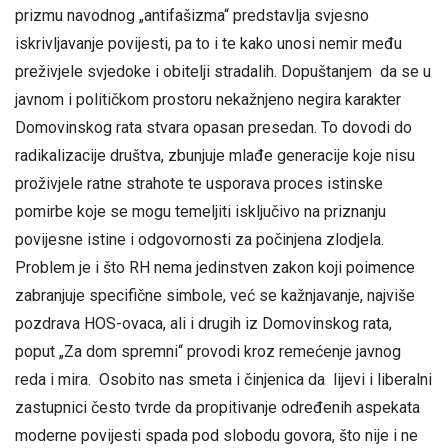
prizmu navodnog „antifašizma“ predstavlja svjesno
iskrivljavanje povijesti, pa to i te kako unosi nemir među
preživjele svjedoke i obitelji stradalih. Dopuštanjem da se u
javnom i političkom prostoru nekažnjeno negira karakter
Domovinskog rata stvara opasan presedan. To dovodi do
radikalizacije društva, zbunjuje mlađe generacije koje nisu
proživjele ratne strahote te usporava proces istinske
pomirbe koje se mogu temeljiti isključivo na priznanju
povijesne istine i odgovornosti za počinjena zlodjela.
Problem je i što RH nema jedinstven zakon koji poimence
zabranjuje specifične simbole, već se kažnjavanje, najviše
pozdrava HOS-ovaca, ali i drugih iz Domovinskog rata,
poput „Za dom spremni“ provodi kroz remećenje javnog
reda i mira. Osobito nas smeta i činjenica da lijevi i liberalni
zastupnici često tvrde da propitivanje određenih aspekata
moderne povijesti spada pod slobodu govora, što nije i ne