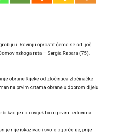
, groblju u Rovinju oprostit ćemo se od još
omovinskoga rata – Sergia Rabara (75),
anje obrane Rijeke od zločinaca zločinačke
ažman na prvim crtama obrane u dobrom dijelu
 bi kad je i on uvijek bio u prvim redovima.
nije nije iskazivao i svoje ogorčenje, prije