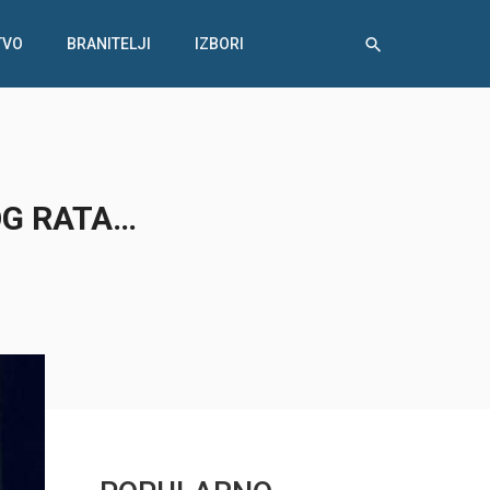
TVO
BRANITELJI
IZBORI
OG RATA…