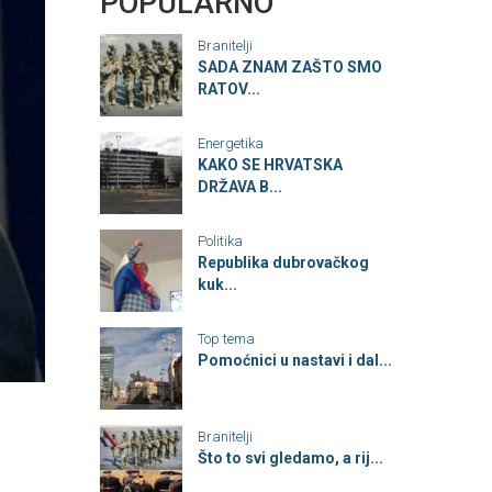
POPULARNO
Branitelji
SADA ZNAM ZAŠTO SMO
RATOV...
Energetika
KAKO SE HRVATSKA
DRŽAVA B...
Politika
Republika dubrovačkog
kuk...
Top tema
Pomoćnici u nastavi i dal...
Branitelji
Što to svi gledamo, a rij...