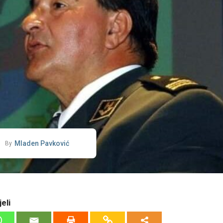
Mladen Pavković
By
eli