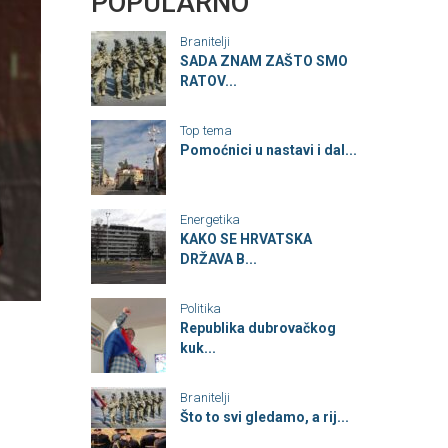
POPULARNO
Branitelji
SADA ZNAM ZAŠTO SMO
RATOV...
Top tema
Pomoćnici u nastavi i dal...
Energetika
KAKO SE HRVATSKA
DRŽAVA B...
Politika
Republika dubrovačkog
kuk...
Branitelji
Što to svi gledamo, a rij...