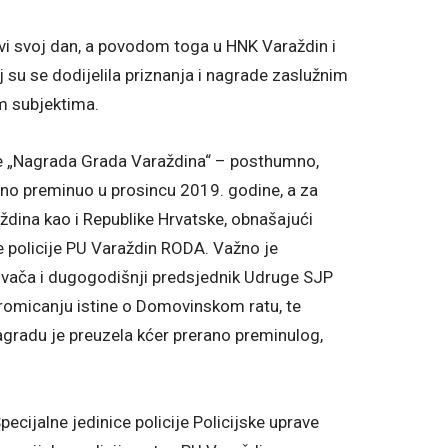
vi svoj dan, a povodom toga u HNK Varaždin i
 su se dodijelila priznanja i nagrade zaslužnim
m subjektima.
 je „Nagrada Grada Varaždina“ – posthumno,
rano preminuo u prosincu 2019. godine, a za
aždina kao i Republike Hrvatske, obnašajući
e policije PU Varaždin RODA. Važno je
ivača i dugogodišnji predsjednik Udruge SJP
romicanju istine o Domovinskom ratu, te
agradu je preuzela kćer prerano preminulog,
ecijalne jedinice policije Policijske uprave