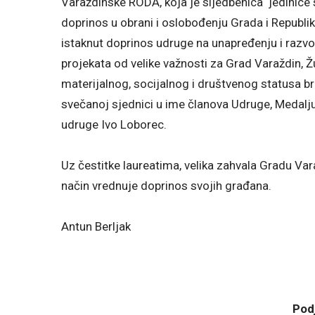
Varaždinske RODA, koja je sljedbenica jedinice s
doprinos u obrani i oslobođenju Grada i Republi
istaknut doprinos udruge na unapređenju i razvo
projekata od velike važnosti za Grad Varaždin, Ž
materijalnog, socijalnog i društvenog statusa br
svečanoj sjednici u ime članova Udruge, Medalju 
udruge Ivo Loborec.
Uz čestitke laureatima, velika zahvala Gradu Var
način vrednuje doprinos svojih građana.
Antun Berljak
Podj