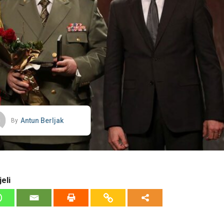
Antun Berljak
By
eli