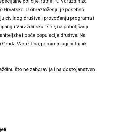
pecijalne policije, ratne PU Varaždin za
ke Hrvatske. U obrazloženju je posebno
ju civilnog društva i provođenju programa i
upaniju Varaždinsku i šire, na poboljšanju
aniteljske i opće populacije društva. Na
Grada Varaždina, primio je agilni tajnik
aždinu što ne zaboravlja i na dostojanstven
eli