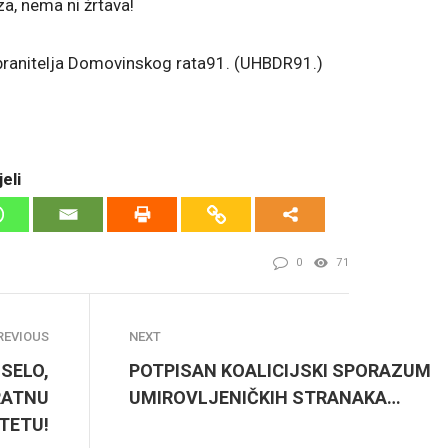
a, nema ni žrtava!
 branitelja Domovinskog rata91. (UHBDR91.)
eli
0
71
REVIOUS
NEXT
 SELO,
POTPISAN KOALICIJSKI SPORAZUM
 RATNU
UMIROVLJENIČKIH STRANAKA…
TETU!