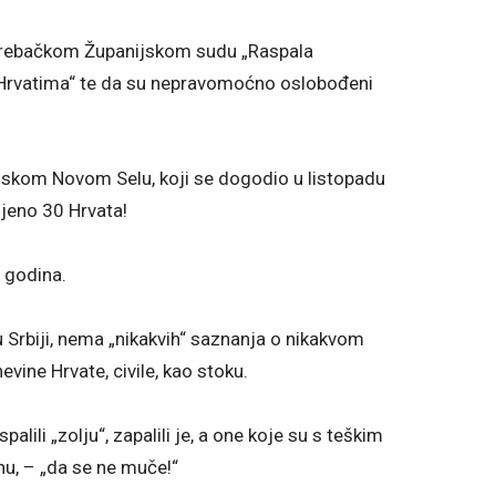
zagrebačkom Županijskom sudu „Raspala
d Hrvatima“ te da su nepravomoćno oslobođeni
linskom Novom Selu, koji se dogodio u listopadu
ijeno 30 Hrvata!
t godina.
u Srbiji, nema „nikakvih“ saznanja o nikakvom
nevine Hrvate, civile, kao stoku.
alili „zolju“, zapalili je, a one koje su s teškim
dnu, – „da se ne muče!“