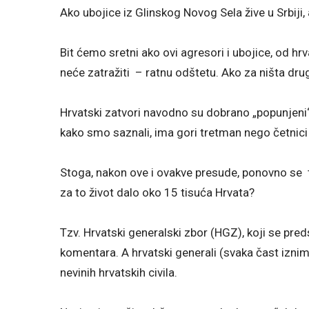
Ako ubojice iz Glinskog Novog Sela žive u Srbiji, 
Bit ćemo sretni ako ovi agresori i ubojice, od 
neće zatražiti – ratnu odštetu. Ako za ništa drug
Hrvatski zatvori navodno su dobrano „popunjeni“ 
kako smo saznali, ima gori tretman nego četnici 
Stoga, nakon ove i ovakve presude, ponovno se tre
za to život dalo oko 15 tisuća Hrvata?
Tzv. Hrvatski generalski zbor (HGZ), koji se pr
komentara. A hrvatski generali (svaka čast iznimka
nevinih hrvatskih civila.