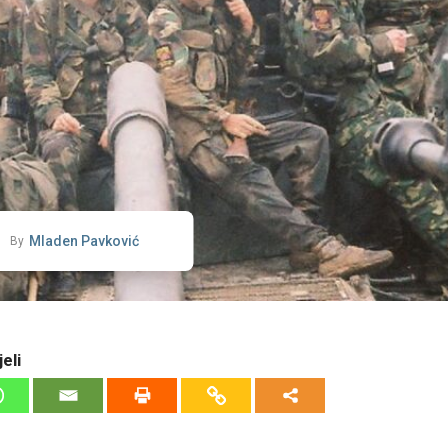
Mladen Pavković
By
eli