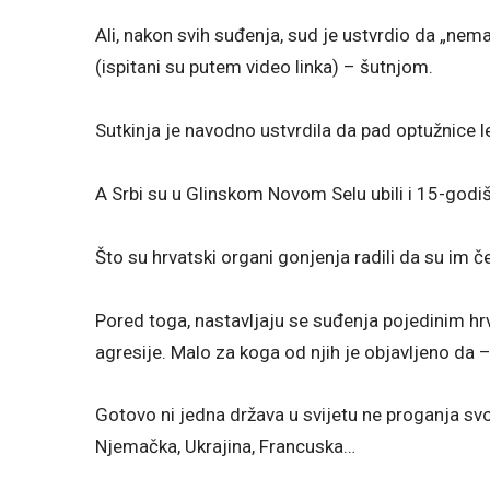
Ali, nakon svih suđenja, sud je ustvrdio da „nema d
(ispitani su putem video linka) – šutnjom.
Sutkinja je navodno ustvrdila da pad optužnice lež
A Srbi su u Glinskom Novom Selu ubili i 15-godišnj
Što su hrvatski organi gonjenja radili da su im če
Pored toga, nastavljaju se suđenja pojedinim hrva
agresije. Malo za koga od njih je objavljeno da –
Gotovo ni jedna država u svijetu ne proganja svoj
Njemačka, Ukrajina, Francuska…