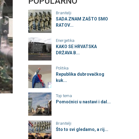
POPULARNO
Branitelji
SADA ZNAM ZAŠTO SMO
RATOV...
Energetika
KAKO SE HRVATSKA
DRŽAVA B...
Politika
Republika dubrovačkog
kuk...
Top tema
Pomoćnici u nastavi i dal...
Branitelji
Što to svi gledamo, a rij...