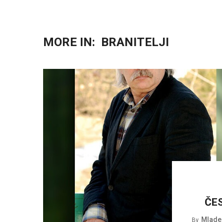
MORE IN:
BRANITELJI
ČES
Mlade
By