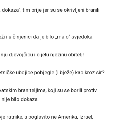
okaza“, tim prije jer su se okrivljeni branili
i i u činjenici da je bilo „malo“ svjedoka!
u djevojčicu i cijelu njezinu obitelj!
tničke ubojice pobjegle (i bježe) kao kroz sir?
tskim braniteljima, koji su se borili protiv
 nije bilo dokaza.
e ratnike, a poglavito ne Amerika, Izrael,