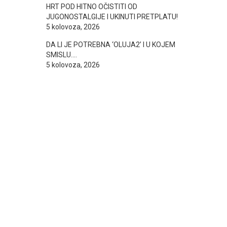
HRT POD HITNO OČISTITI OD
JUGONOSTALGIJE I UKINUTI PRETPLATU!
5 kolovoza, 2026
DA LI JE POTREBNA ‘OLUJA2’ I U KOJEM
SMISLU….
5 kolovoza, 2026