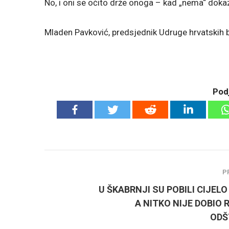
No, i oni se očito drže onoga – kad „nema“ dokaz
Mladen Pavković, predsjednik Udruge hrvatskih
Podj
P
U ŠKABRNJI SU POBILI CIJELO
A NITKO NIJE DOBIO
ODŠ