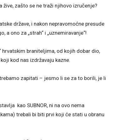
a žive, zašto se ne traži njihovo izručenje?
hrvatske države, i nakon nepravomoćne presude
o, a ono za „strah“ i „uznemiravanje“!
hrvatskim braniteljima, od kojih dobar dio,
koji kod nas izdržavaju kazne.
bamo zapitati – jesmo li se za to borili, je li
edstavlja kao SUBNOR, ni na ovo nema
ma) trebali bi biti prvi koji će stati u obranu