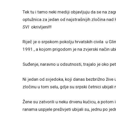
Tek tu i tamo neki mediji objavljuju da se na 
optužnica za jedan od najstrašnijih zločina na
SVI
okrivljeni!!!
Riječ je o srpskom pokolju hrvatskih civila u G
1991., a kojom prigodom je na zvjerski način ub
Suđenje, naravno u odsutnosti, trajalo je oko pe
Ni jedan od svjedoka, koji danas bezbrižno žive 
zločinu u tom selu, gdje su srpski četnici ubijali 
Žene su zatvorili u neku drvenu kućicu, a potom isp
ranama uspjele preživjeti ubijali su, jednu po je