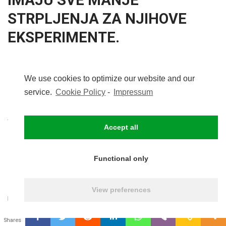
STRPLJENJA ZA NJIHOVE
EKSPERIMENTE.
PRIJE ILI KASNIJE NEČIJE
We use cookies to optimize our website and our
service.
Cookie Policy
-
Impressum
STRPLJENJE ĆE DOĆI KRAJU
A ISTINA ĆE IZAĆI NA VIDJELO,
Accept all
PITANJE SAMO ŠTO ĆE BITI
PRIJE…. A POSEBNO ŠTO ĆE
Functional only
BITI NAKON TOGA!?
View preferences
U Zagrebu, 26.10.2020.
0
Shares