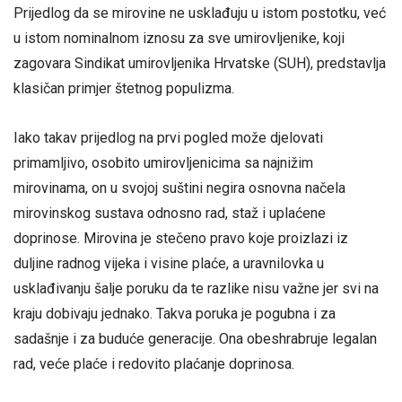
Prijedlog da se mirovine ne usklađuju u istom postotku, već
u istom nominalnom iznosu za sve umirovljenike, koji
zagovara Sindikat umirovljenika Hrvatske (SUH), predstavlja
klasičan primjer štetnog populizma.
Iako takav prijedlog na prvi pogled može djelovati
primamljivo, osobito umirovljenicima sa najnižim
mirovinama, on u svojoj suštini negira osnovna načela
mirovinskog sustava odnosno rad, staž i uplaćene
doprinose. Mirovina je stečeno pravo koje proizlazi iz
duljine radnog vijeka i visine plaće, a uravnilovka u
usklađivanju šalje poruku da te razlike nisu važne jer svi na
kraju dobivaju jednako. Takva poruka je pogubna i za
sadašnje i za buduće generacije. Ona obeshrabruje legalan
rad, veće plaće i redovito plaćanje doprinosa.