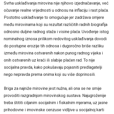
Svrha usklađivanja mirovina nije njihovo izjednačavanje, već
očuvanje realne vrijednosti u odnosu na inflaciju i rast plaća.
Postotno usklađivanje to omogućuje jer zadržava omjere
među mirovinama koji su rezultat različitih radnih biografija
odnosno duljine radnog staža i visine plaća. Uvođenje istog
nominalnog iznosa prilikom redovitog usklađivanja dovodi
do postupne erozije tih odnosa i dugoročno briše razliku
između mirovina ostvarenih nakon punog radnog vijeka i
onih ostvarenih uz kraći ili slabije plaćen rad. To nije
socijalna pravda, kako pokušavaju pojasniti predlagatelji
nego nepravda prema onima koji su više doprinosili.
Briga za najniže mirovine jest nužna, ali ona se ne smije
provoditi razgradnjom mirovinskog sustava. Najugroženije
treba štititi ciljanim socijalnim i fiskalnim mjerama, uz jasne
prihodovne i imovinske cenzuse vidljive u socijalnoj karti