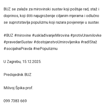
BUZ se zalaže za mirovinski sustav koji poštuje rad, staž i
doprinos, koji štiti najugroženije ciljanim mjerama i odlučno
se suprotstavlja populizmu koji razara povjerenje u sustav.
#BUZ #mirovine #usklađivanjeMirovina #protivUravnilovke
#pravedanSustav #dostojanstvoUmirovljenika #radIStaž
#socijalnaPravda #nePopulizmu
U Zagrebu, 15.12.2025.
Predsjednik BUZ
Milivoj Špika prof.
099 7383 669