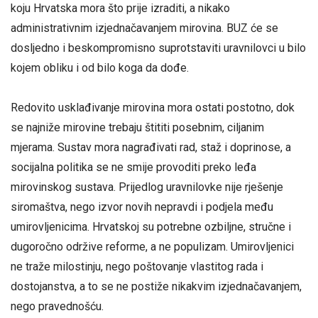
koju Hrvatska mora što prije izraditi, a nikako
administrativnim izjednačavanjem mirovina. BUZ će se
dosljedno i beskompromisno suprotstaviti uravnilovci u bilo
kojem obliku i od bilo koga da dođe.
Redovito usklađivanje mirovina mora ostati postotno, dok
se najniže mirovine trebaju štititi posebnim, ciljanim
mjerama. Sustav mora nagrađivati rad, staž i doprinose, a
socijalna politika se ne smije provoditi preko leđa
mirovinskog sustava. Prijedlog uravnilovke nije rješenje
siromaštva, nego izvor novih nepravdi i podjela među
umirovljenicima. Hrvatskoj su potrebne ozbiljne, stručne i
dugoročno održive reforme, a ne populizam. Umirovljenici
ne traže milostinju, nego poštovanje vlastitog rada i
dostojanstva, a to se ne postiže nikakvim izjednačavanjem,
nego pravednošću.