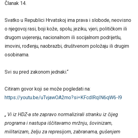
Članak 14.
Svatko u Republici Hrvatskoj ima prava i slobode, neovisno
o njegovoj rasi, boji kože, spolu, jeziku, vjeri, političkom ili
drugom uvjerenju, nacionalnom ili socijalnom podrijetlu,
imovini, rođenju, naobrazbi, društvenom položaju ili drugim
osobinama.
Svi su pred zakonom jednaki.“
Citiram govor koji se može pogledati na:
https://youtu.be/uTvjawOA2mo?si=KFcdlRqIN6qW6-l9
„ Vi iz HDZ-a ste zapravo normalizirali stranku iz čijeg
programa i nastupa iščitavamo mržnju, šovinizam,
militarizam, želju za represijom, zabranama, gušenjem