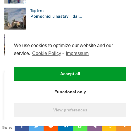
Top tema
Pomoćnici u nastavi i dal...
Branitelji
Što to svi gledamo, a rij...
We use cookies to optimize our website and our
service.
Cookie Policy
-
Impressum
Accept all
Functional only
Click to accept marketing
View preferences
cookies and enable this
content
0
Shares