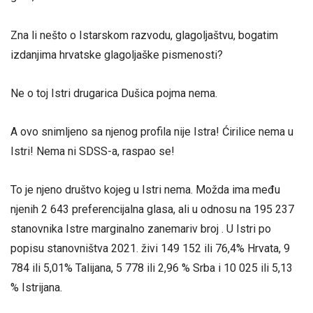
Zna li nešto o Istarskom razvodu, glagoljaštvu, bogatim
izdanjima hrvatske glagoljaške pismenosti?
Ne o toj Istri drugarica Dušica pojma nema.
A ovo snimljeno sa njenog profila nije Istra! Ćirilice nema u
Istri! Nema ni SDSS-a, raspao se!
To je njeno društvo kojeg u Istri nema. Možda ima među
njenih 2 643 preferencijalna glasa, ali u odnosu na 195 237
stanovnika Istre marginalno zanemariv broj . U Istri po
popisu stanovništva 2021. živi 149 152 ili 76,4% Hrvata, 9
784 ili 5,01% Talijana, 5 778 ili 2,96 % Srba i 10 025 ili 5,13
% Istrijana.