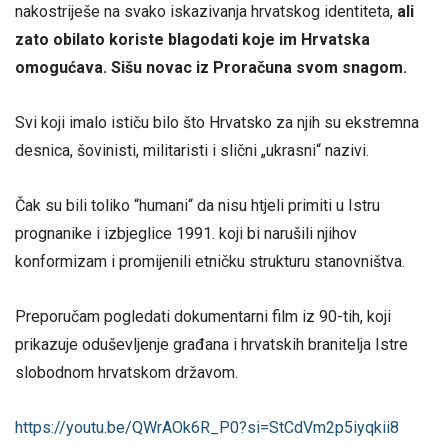
nakostriješe na svako iskazivanja hrvatskog identiteta,
ali
zato obilato koriste blagodati koje im Hrvatska
omogućava. Sišu novac iz Proračuna svom snagom.
Svi koji imalo ističu bilo što Hrvatsko za njih su ekstremna
desnica, šovinisti, militaristi i slični „ukrasni“ nazivi.
Čak su bili toliko “humani“ da nisu htjeli primiti u Istru
prognanike i izbjeglice 1991. koji bi narušili njihov
konformizam i promijenili etničku strukturu stanovništva.
Preporučam pogledati dokumentarni film iz 90-tih, koji
prikazuje oduševljenje građana i hrvatskih branitelja Istre
slobodnom hrvatskom državom.
https://youtu.be/QWrAOk6R_P0?si=StCdVm2p5iyqkii8