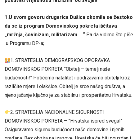
poštivati vrijednosti različitih od svojih!
1.U svom govoru drugarica Dušica okomila se žestoko
da se iz program Domovinskog pokreta iščitava
„mržnja, šovinizam, militarizam ….“
Pa da vidimo što piše
u Programu DP-a;
1. STRATEGIJA DEMOGRAFSKOG OPORAVKA
DOMOVINSKOG POKRETA ”Obitelj – temelj naše
budućnosti!” Potičemo natalitet i podržavamo obitelji kroz
različite mjere i olakšice. Obitelj je srce našeg društva, a
njeno jačanje ključno je za stabilnu i prosperitetnu Hrvatsku.
2. STRATEGIJA NACIONALNE SIGURNOSTI
DOMOVINSKOG POKRETA – ”Hrvatska ispred svega!”
Osiguravamo sigurnu budućnost naše domovine i njenih
građana. Bez obzira na izazove, Hrvatska će biti pouzdan i