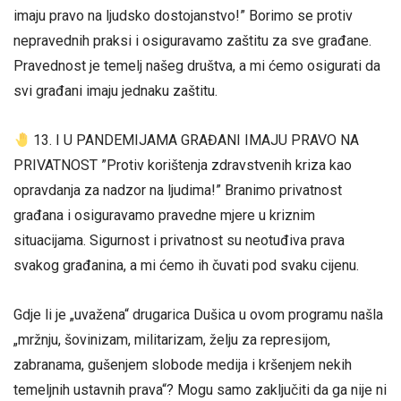
imaju pravo na ljudsko dostojanstvo!” Borimo se protiv
nepravednih praksi i osiguravamo zaštitu za sve građane.
Pravednost je temelj našeg društva, a mi ćemo osigurati da
svi građani imaju jednaku zaštitu.
13. I U PANDEMIJAMA GRAĐANI IMAJU PRAVO NA
PRIVATNOST ”Protiv korištenja zdravstvenih kriza kao
opravdanja za nadzor na ljudima!” Branimo privatnost
građana i osiguravamo pravedne mjere u kriznim
situacijama. Sigurnost i privatnost su neotuđiva prava
svakog građanina, a mi ćemo ih čuvati pod svaku cijenu.
Gdje li je „uvažena“ drugarica Dušica u ovom programu našla
„mržnju, šovinizam, militarizam, želju za represijom,
zabranama, gušenjem slobode medija i kršenjem nekih
temeljnih ustavnih prava“? Mogu samo zaključiti da ga nije ni