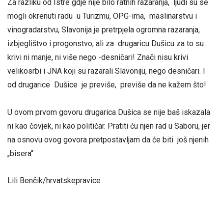
Za razliku od Istre gdje nije bilo ratnih razaranja, ljudi su se
mogli okrenuti radu u Turizmu, OPG-ima, maslinarstvu i
vinogradarstvu, Slavonija je pretrpjela ogromna razaranja,
izbjeglištvo i progonstvo, ali za drugaricu Dušicu za to su
krivi ni manje, ni više nego -desničari! Znači nisu krivi
velikosrbi i JNA koji su razarali Slavoniju, nego desničari. I
od drugarice Dušice je previše, previše da ne kažem što!
U ovom prvom govoru drugarica Dušica se nije baš iskazala
ni kao čovjek, ni kao političar. Pratiti ću njen rad u Saboru, jer
na osnovu ovog govora pretpostavljam da će biti još njenih
„bisera“
Lili Benčik/hrvatskepravice