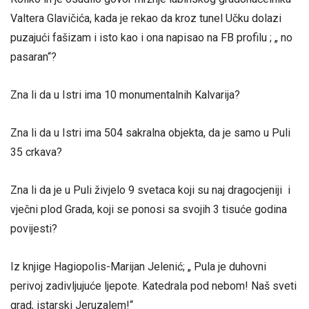
Valtera Glavičića, kada je rekao da kroz tunel Učku dolazi
puzajući fašizam i isto kao i ona napisao na FB profilu ; „ no
pasaran“?
Zna li da u Istri ima 10 monumentalnih Kalvarija?
Zna li da u Istri ima 504 sakralna objekta, da je samo u Puli
35 crkava?
Zna li da je u Puli živjelo 9 svetaca koji su naj dragocjeniji i
vječni plod Grada, koji se ponosi sa svojih 3 tisuće godina
povijesti?
Iz knjige Hagiopolis-Marijan Jelenić; „ Pula je duhovni
perivoj zadivljujuće ljepote. Katedrala pod nebom! Naš sveti
grad, istarski Jeruzalem!“