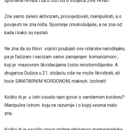
spomena Hrvata i da u Istri od 6 stoljeća žive Hrvati.
Zna samo zeleni aktivizam, prosvjedovati, manipulirati, a o
povijesti ne zna ništa. Spominje crnokošuljaše, a ne zna od
kada i kako su nastali.
Ne zna da su titovi vojnici poubijali sve istarske narodnjake,
pa je fašizam i nacizam samo zamijenjen komunizmom ,
koji je masovnim likvidacijama čistio neistomišljenike. A
drugarica Dušica u 21. stoljeću više ne može likvidirati, ali
hoće SANITARNIM KORDONOM, maknuti. Izolirati!
Koliko ih je u Istri osudio njen govor o sanitarnom kordonu?
Manipulira Istrom koju ne razumije i o kojoj veoma malo
zna.
Koliko ih je osudilo govor mržnje labinskog gradonačelnika