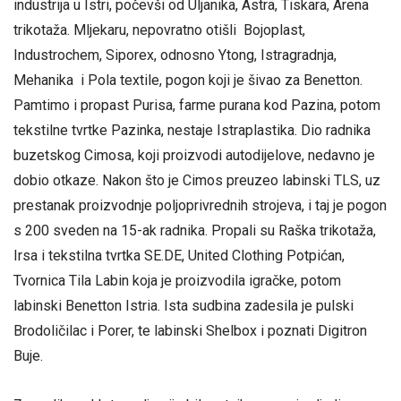
industrija u Istri, počevši od Uljanika, Astra, Tiskara, Arena
trikotaža. Mljekaru, nepovratno otišli Bojoplast,
Industrochem, Siporex, odnosno Ytong, Istragradnja,
Mehanika i Pola textile, pogon koji je šivao za Benetton.
Pamtimo i propast Purisa, farme purana kod Pazina, potom
tekstilne tvrtke Pazinka, nestaje Istraplastika. Dio radnika
buzetskog Cimosa, koji proizvodi autodijelove, nedavno je
dobio otkaze. Nakon što je Cimos preuzeo labinski TLS, uz
prestanak proizvodnje poljoprivrednih strojeva, i taj je pogon
s 200 sveden na 15-ak radnika. Propali su Raška trikotaža,
Irsa i tekstilna tvrtka SE.DE, United Clothing Potpićan,
Tvornica Tila Labin koja je proizvodila igračke, potom
labinski Benetton Istria. Ista sudbina zadesila je pulski
Brodoličilac i Porer, te labinski Shelbox i poznati Digitron
Buje.