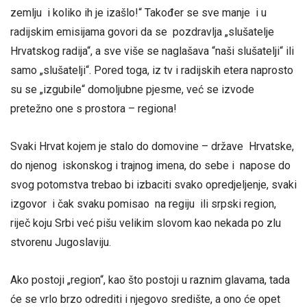
zemlju i koliko ih je izašlo!“ Također se sve manje i u
radijskim emisijama govori da se pozdravlja „slušatelje
Hrvatskog radija“, a sve više se naglašava “naši slušatelji“ ili
samo „slušatelji“. Pored toga, iz tv i radijskih etera naprosto
su se „izgubile“ domoljubne pjesme, već se izvode
pretežno one s prostora – regiona!
Svaki Hrvat kojem je stalo do domovine – države Hrvatske,
do njenog iskonskog i trajnog imena, do sebe i napose do
svog potomstva trebao bi izbaciti svako opredjeljenje, svaki
izgovor i čak svaku pomisao na regiju ili srpski region,
riječ koju Srbi već pišu velikim slovom kao nekada po zlu
stvorenu Jugoslaviju.
Ako postoji „region“, kao što postoji u raznim glavama, tada
će se vrlo brzo odrediti i njegovo središte, a ono će opet