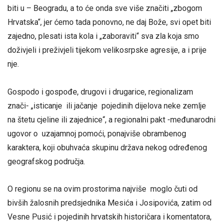
biti u – Beogradu, a to će onda sve više značiti „zbogom
Hrvatska“, jer ćemo tada ponovno, ne daj Bože, svi opet biti
zajedno, plesati ista kola i „zaboraviti“ sva zla koja smo
doživjeli i preživjeli tijekom velikosrpske agresije, a i prije
nje.
Gospodo i gospođe, drugovi i drugarice, regionalizam
znači- „isticanje ili jačanje pojedinih dijelova neke zemlje
na štetu cjeline ili zajednice“, a regionalni pakt -međunarodni
ugovor o uzajamnoj pomoći, ponajviše obrambenog
karaktera, koji obuhvaća skupinu država nekog određenog
geografskog područja.
O regionu se na ovim prostorima najviše moglo čuti od
bivših žalosnih predsjednika Mesića i Josipovića, zatim od
Vesne Pusić i pojedinih hrvatskih historičara i komentatora,