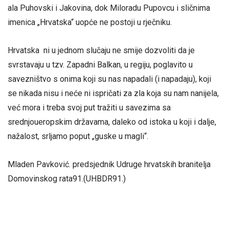
ala Puhovski i Jakovina, dok Miloradu Pupovcu i sličnima
imenica „Hrvatska“ uopće ne postoji u rječniku.
Hrvatska ni u jednom slučaju ne smije dozvoliti da je
svrstavaju u tzv. Zapadni Balkan, u regiju, poglavito u
savezništvo s onima koji su nas napadali (i napadaju), koji
se nikada nisu i neće ni ispričati za zla koja su nam nanijela,
već mora i treba svoj put tražiti u savezima sa
srednjoueropskim državama, daleko od istoka u koji i dalje,
nažalost, srljamo poput „guske u magli“.
Mladen Pavković. predsjednik Udruge hrvatskih branitelja
Domovinskog rata91.(UHBDR91.)